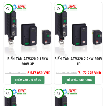
-45%
-45%
BIẾN TẦN ATV320 0.18KW
BIẾN TẦN ATV320 2.2KW 200V
200V 3P
1P
Giá gốc là: 10.087.000 VNĐ.
5.547.850
VNĐ
Giá hiện tại là: 5.547.850 VNĐ.
7.172.275
Giá gốc là:
VNĐ
Gi
10.087.000
VNĐ
13.040.500
VNĐ
13.040.500 VNĐ.
7.1
THÊM VÀO GIỎ HÀNG
THÊM VÀO GIỎ HÀNG
-45%
-45%