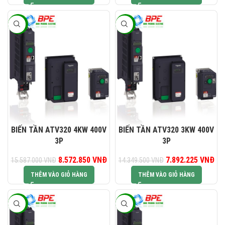
-45%
-45%
BIẾN TẦN ATV320 4KW 400V
BIẾN TẦN ATV320 3KW 400V
3P
3P
Giá gốc là: 15.587.000 VNĐ.
8.572.850
VNĐ
Giá hiện tại là: 8.572.850 VNĐ.
7.892.225
Giá gốc là:
VNĐ
Gi
15.587.000
VNĐ
14.349.500
VNĐ
14.349.500 VNĐ.
7.8
THÊM VÀO GIỎ HÀNG
THÊM VÀO GIỎ HÀNG
-45%
-45%