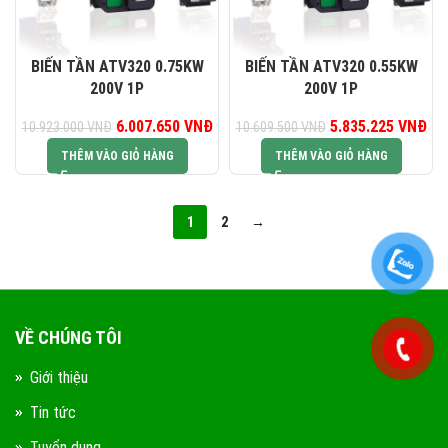
BIẾN TẦN ATV320 0.75KW
BIẾN TẦN ATV320 0.55KW
200V 1P
200V 1P
Giá gốc là: 10.923.000 VNĐ.
6.007.650
VNĐ
Giá hiện tại là: 6.007.650 VNĐ.
5.835.225
Giá gốc là:
VNĐ
Gi
10.923.000
VNĐ
10.609.500
VNĐ
10.609.500 VNĐ.
5.8
THÊM VÀO GIỎ HÀNG
THÊM VÀO GIỎ HÀNG
1
2
→
VỀ CHÚNG TÔI
Giới thiệu
Tin tức
Tuyển dụng