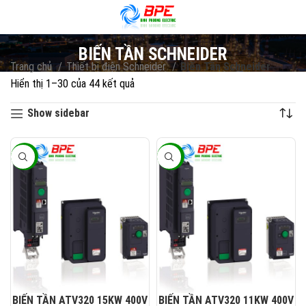
BIẾN TẦN SCHNEIDER
Trang chủ
Thiết bị điện Schneider
Biến Tần Schneider
Hiển thị 1–30 của 44 kết quả
Đã sắp xếp theo mới nhất
Show sidebar
-45%
-45%
BIẾN TẦN ATV320 15KW 400V
BIẾN TẦN ATV320 11KW 400V