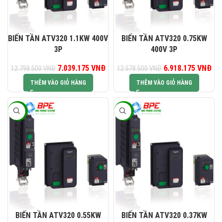
BIẾN TẦN ATV320 1.1KW 400V
BIẾN TẦN ATV320 0.75KW
3P
400V 3P
Giá gốc là: 12.798.500 VNĐ.
7.039.175
VNĐ
Giá hiện tại là: 7.039.175 VNĐ.
6.918.175
Giá gốc là:
VNĐ
Gi
12.798.500
VNĐ
12.578.500
VNĐ
12.578.500 VNĐ.
6.9
THÊM VÀO GIỎ HÀNG
THÊM VÀO GIỎ HÀNG
-45%
-45%
BIẾN TẦN ATV320 0.55KW
BIẾN TẦN ATV320 0.37KW