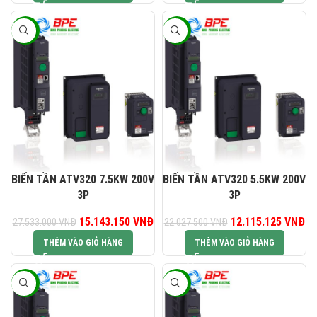
-45%
-45%
BIẾN TẦN ATV320 7.5KW 200V
BIẾN TẦN ATV320 5.5KW 200V
3P
3P
Giá gốc là: 27.533.000 VNĐ.
15.143.150
VNĐ
Giá hiện tại là: 15.143.150 VNĐ.
12.115.125
Giá gốc là:
VNĐ
G
27.533.000
VNĐ
22.027.500
VNĐ
22.027.500 VNĐ.
12
THÊM VÀO GIỎ HÀNG
THÊM VÀO GIỎ HÀNG
-45%
-45%