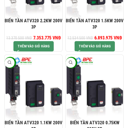
0823 944 186
KINH DOANH 4:
BIẾN TẦN ATV320 2.2KW 200V
BIẾN TẦN ATV320 1.5KW 200V
3P
3P
Giá gốc là: 13.370.500 VNĐ.
7.353.775
VNĐ
Giá hiện tại là: 7.353.775 VNĐ.
6.893.975
Giá gốc là:
VNĐ
Gi
13.370.500
VNĐ
12.534.500
VNĐ
12.534.500 VNĐ.
6.8
THÊM VÀO GIỎ HÀNG
THÊM VÀO GIỎ HÀNG
-45%
-45%
BIẾN TẦN ATV320 1.1KW 200V
BIẾN TẦN ATV320 0.75KW