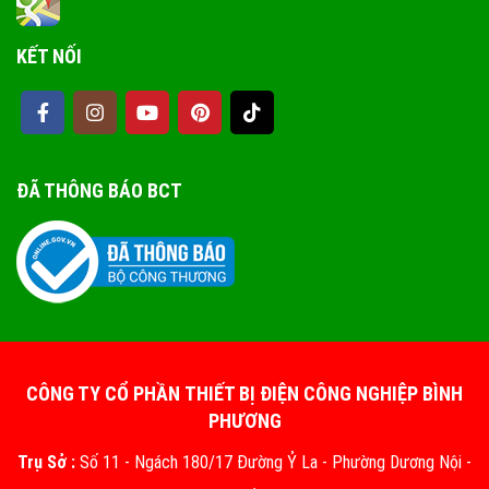
KẾT NỐI
ĐÃ THÔNG BÁO BCT
CÔNG TY CỔ PHẦN THIẾT BỊ ĐIỆN CÔNG NGHIỆP BÌNH
PHƯƠNG
Trụ Sở :
Số 11 - Ngách 180/17 Đường Ỷ La - Phường Dương Nội -