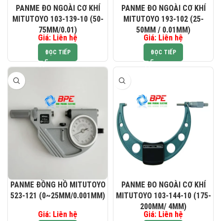
PANME ĐO NGOÀI CƠ KHÍ
PANME ĐO NGOÀI CƠ KHÍ
MITUTOYO 103-139-10 (50-
MITUTOYO 193-102 (25-
75MM/0.01)
50MM / 0.01MM)
Giá: Liên hệ
Giá: Liên hệ
ĐỌC TIẾP
ĐỌC TIẾP
PANME ĐỒNG HỒ MITUTOYO
PANME ĐO NGOÀI CƠ KHÍ
523-121 (0~25MM/0.001MM)
MITUTOYO 103-144-10 (175-
200MM/ 4ΜM)
Giá: Liên hệ
Giá: Liên hệ