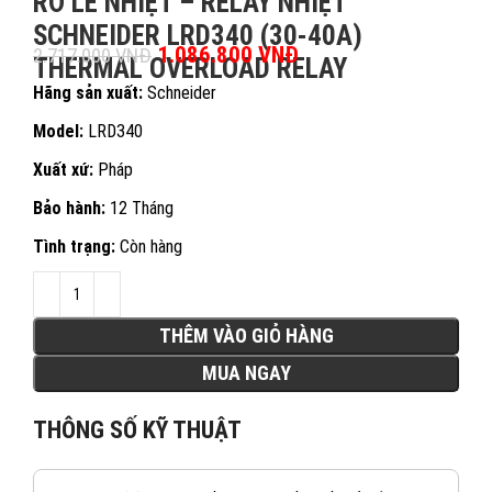
RƠ LE NHIỆT – RELAY NHIỆT
SCHNEIDER LRD340 (30-40A)
Giá gốc là: 2.717.000 VNĐ.
1.086.800
VNĐ
Giá hiện tại là:
2.717.000
VNĐ
THERMAL OVERLOAD RELAY
1.086.800 VNĐ.
Hãng sản xuất:
Schneider
Model:
LRD340
Xuất xứ:
Pháp
Bảo hành:
12 Tháng
Tình trạng:
Còn hàng
THÊM VÀO GIỎ HÀNG
MUA NGAY
THÔNG SỐ KỸ THUẬT