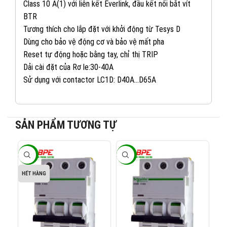
Class 10 A(1) với liên kết Everlink, đầu kết nối bắt vít
BTR
Tương thích cho lắp đặt với khởi động từ Tesys D
Dùng cho bảo vệ động cơ và bảo vệ mất pha
Reset tự động hoặc bằng tay, chỉ thị TRIP
Dải cài đặt của Rơ le:30-40A
Sử dụng với contactor LC1D: D40A…D65A
SẢN PHẨM TƯƠNG TỰ
082 234 2688
KINH DOANH 1:
-40%
-40%
-4
0965 101 613
KINH DOANH 2:
HẾT HÀNG
0824 927 568
KINH DOANH 3: