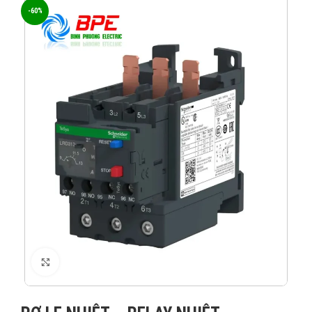
-60%
XEM ẢNH