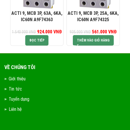
0823 944 186
KINH DOANH 4:
ACTI 9, MCB 3P, 63A, 6KA,
ACTI 9, MCB 3P, 25A, 6KA,
AC
IC60N A9F74363
IC60N A9F74325
924.000
Giá gốc là:
VNĐ
Giá hiện tại là:
561.000
Giá gốc là:
VNĐ
Giá hiện
1.540.000
VNĐ
935.000
VNĐ
93
1.540.000 VNĐ.
924.000 VNĐ.
935.000 VNĐ.
561.00
ĐỌC TIẾP
THÊM VÀO GIỎ HÀNG
VỀ CHÚNG TÔI
Giới thiệu
Tin tức
Tuyển dụng
Liên hệ