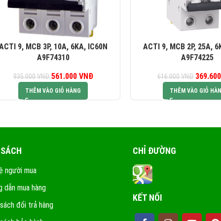
ACTI 9, MCB 2P, 25A, 6
ACTI 9, MCB 3P, 10A, 6KA, IC60N
A9F74225
A9F74310
369.60
G
561.000
Giá gốc là:
VNĐ
Giá hiện tại là:
616.000
VNĐ
935.000
VNĐ
61
935.000 VNĐ.
561.000 VNĐ.
THÊM VÀO GIỎ HÀ
THÊM VÀO GIỎ HÀNG
 SÁCH
CHỈ ĐƯỜNG
ệ người mua
 dẫn mua hàng
KẾT NỐI
 sách đổi trả hàng