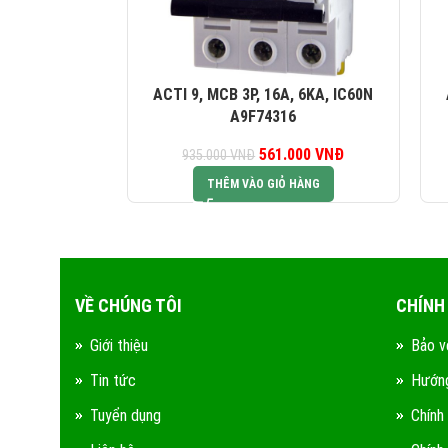
ACTI 9, MCB 3P, 16A, 6KA, IC60N
A9F74316
561.000
Giá gốc là:
VNĐ
Giá hiện tại là:
935.000
VNĐ
935.000 VNĐ.
561.000 VNĐ.
THÊM VÀO GIỎ HÀNG
VỀ CHÚNG TÔI
CHÍNH
Giới thiệu
Bảo v
Tin tức
Hướng
Tuyển dụng
Chính