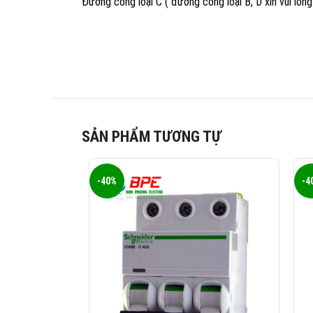
Đường cong loại C ( đường cong loại B, D xin vui lòng 
SẢN PHẨM TƯƠNG TỰ
-40%
-4