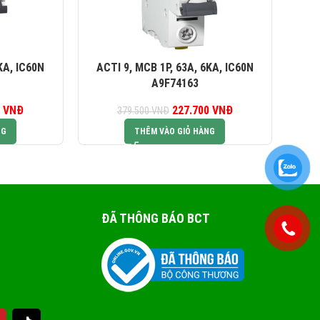
KA, IC60N
ACTI 9, MCB 1P, 63A, 6KA, IC60N
AC
A9F74163
0
iá gốc là:
VNĐ
Giá hiện tại là:
227.700
Giá gốc là:
VNĐ
Giá hiện tại là:
379.500
VNĐ
6.000 VNĐ.
369.600 VNĐ.
379.500 VNĐ.
227.700 VNĐ.
NG
THÊM VÀO GIỎ HÀNG
ĐÃ THÔNG BÁO BCT