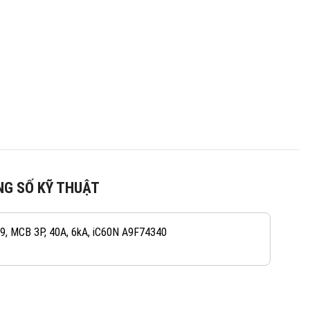
G SỐ KỸ THUẬT
 9, MCB 3P, 40A, 6kA, iC60N A9F74340
082 234 2688
KINH DOANH 1:
0965 101 613
KINH DOANH 2: