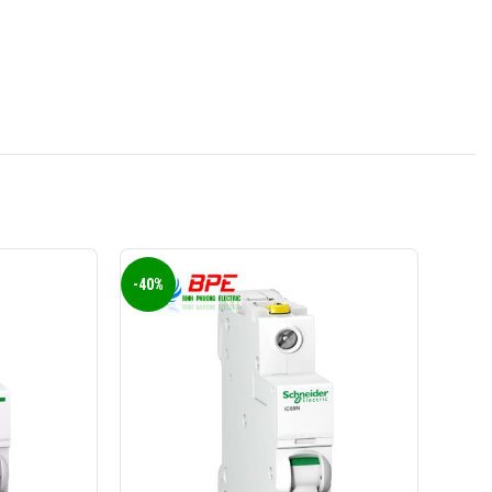
0824 927 568
KINH DOANH 3:
0823 944 186
KINH DOANH 4:
-40%
-40%