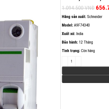
Giá g
656.
1.094.500
VNĐ
Hãng sản xuất:
Schneider
Model:
A9F74340
Xuất xứ:
India
Bảo hành:
12 Tháng
Tình trạng:
Còn hàng