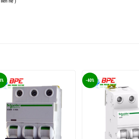
liên hệ )
0%
-40%