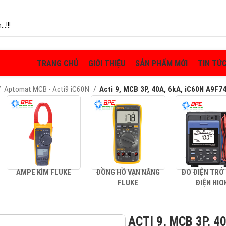
TRANG CHỦ
GIỚI THIỆU
SẢN PHẨM MỚI
TIN TỨ
Aptomat MCB - Acti9 iC60N
Acti 9, MCB 3P, 40A, 6kA, iC60N A9F7
AMPE KÌM FLUKE
ĐỒNG HỒ VẠN NĂNG
ĐO ĐIỆN TRỞ
FLUKE
ĐIỆN HIO
ACTI 9, MCB 3P, 4