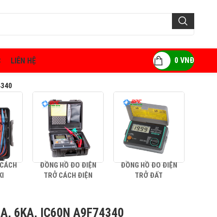
0
VNĐ
C
LIÊN HỆ
4340
 CÁCH
ĐỒNG HỒ ĐO ĐIỆN
ĐỒNG HỒ ĐO ĐIỆN
AMP
KI
TRỞ CÁCH ĐIỆN
TRỞ ĐẤT
0A, 6KA, IC60N A9F74340