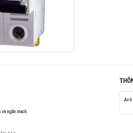
THÔN
Acti
i và ngắn mạch.