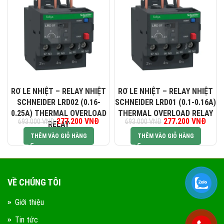
RƠ LE NHIỆT – RELAY NHIỆT
RƠ LE NHIỆT – RELAY NHIỆT
SCHNEIDER LRD02 (0.16-
SCHNEIDER LRD01 (0.1-0.16A)
0.25A) THERMAL OVERLOAD
THERMAL OVERLOAD RELAY
Giá gốc là: 693.000 VNĐ.
277.200
VNĐ
Giá hiện tại là: 277.200 VNĐ.
277.200
Giá gốc là:
VNĐ
Giá hi
693.000
VNĐ
693.000
VNĐ
RELAY
693.000 VNĐ.
277.2
THÊM VÀO GIỎ HÀNG
THÊM VÀO GIỎ HÀNG
VỀ CHÚNG TÔI
Giới thiệu
Tin tức