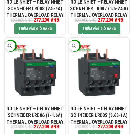
RƠ LE NHIỆT – RELAY NHIỆT
RƠ LE NHIỆT – RELAY NHIỆT
SCHNEIDER LRD08 (2.5-4A)
SCHNEIDER LRD07 (1.6-2.5A)
THERMAL OVERLOAD RELAY
THERMAL OVERLOAD RELAY
Giá gốc là: 693.000 VNĐ.
277.200
VNĐ
Giá hiện tại là: 277.200 VNĐ.
277.200
Giá gốc là:
VNĐ
Giá hi
693.000
VNĐ
693.000
VNĐ
693.000 VNĐ.
277.2
THÊM VÀO GIỎ HÀNG
THÊM VÀO GIỎ HÀNG
-60%
-60%
RƠ LE NHIỆT – RELAY NHIỆT
RƠ LE NHIỆT – RELAY NHIỆT
SCHNEIDER LRD06 (1-1.6A)
SCHNEIDER LRD05 (0.63-1A)
THERMAL OVERLOAD RELAY
THERMAL OVERLOAD RELAY
Giá gốc là: 693.000 VNĐ.
277.200
VNĐ
Giá hiện tại là: 277.200 VNĐ.
277.200
Giá gốc là:
VNĐ
Giá hi
693.000
VNĐ
693.000
VNĐ
693.000 VNĐ.
277.2