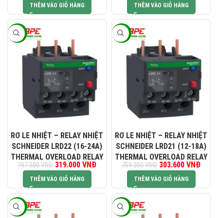
1.034.000 VNĐ.
413.
THÊM VÀO GIỎ HÀNG
THÊM VÀO GIỎ HÀNG
-60%
-60%
RƠ LE NHIỆT – RELAY NHIỆT
RƠ LE NHIỆT – RELAY NHIỆT
SCHNEIDER LRD22 (16-24A)
SCHNEIDER LRD21 (12-18A)
THERMAL OVERLOAD RELAY
THERMAL OVERLOAD RELAY
Giá gốc là: 797.500 VNĐ.
319.000
VNĐ
Giá hiện tại là: 319.000 VNĐ.
303.600
Giá gốc là:
VNĐ
Giá hi
797.500
VNĐ
759.000
VNĐ
759.000 VNĐ.
303.6
THÊM VÀO GIỎ HÀNG
THÊM VÀO GIỎ HÀNG
-60%
-60%