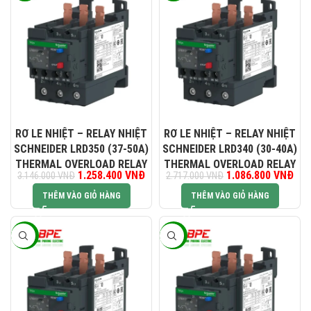
RƠ LE NHIỆT – RELAY NHIỆT
RƠ LE NHIỆT – RELAY NHIỆT
SCHNEIDER LRD350 (37-50A)
SCHNEIDER LRD340 (30-40A)
THERMAL OVERLOAD RELAY
THERMAL OVERLOAD RELAY
Giá gốc là: 3.146.000 VNĐ.
1.258.400
VNĐ
Giá hiện tại là: 1.258.400 VNĐ.
1.086.800
Giá gốc là:
VNĐ
Giá
3.146.000
VNĐ
2.717.000
VNĐ
2.717.000 VNĐ.
1.0
THÊM VÀO GIỎ HÀNG
THÊM VÀO GIỎ HÀNG
-60%
-60%