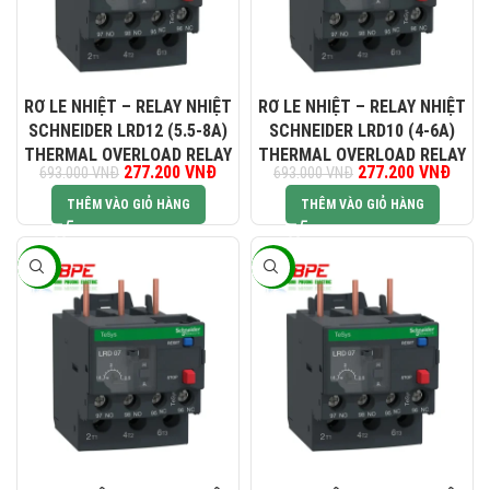
RƠ LE NHIỆT – RELAY NHIỆT
RƠ LE NHIỆT – RELAY NHIỆT
SCHNEIDER LRD12 (5.5-8A)
SCHNEIDER LRD10 (4-6A)
THERMAL OVERLOAD RELAY
THERMAL OVERLOAD RELAY
Giá gốc là: 693.000 VNĐ.
277.200
VNĐ
Giá hiện tại là: 277.200 VNĐ.
277.200
Giá gốc là:
VNĐ
Giá hi
693.000
VNĐ
693.000
VNĐ
693.000 VNĐ.
277.2
THÊM VÀO GIỎ HÀNG
THÊM VÀO GIỎ HÀNG
-60%
-60%