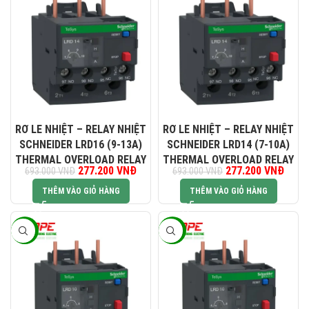
082 234 2688
KINH DOANH 1:
0965 101 613
KINH DOANH 2:
RƠ LE NHIỆT – RELAY NHIỆT
RƠ LE NHIỆT – RELAY NHIỆT
SCHNEIDER LRD16 (9-13A)
SCHNEIDER LRD14 (7-10A)
0824 927 568
KINH DOANH 3:
THERMAL OVERLOAD RELAY
THERMAL OVERLOAD RELAY
Giá gốc là: 693.000 VNĐ.
277.200
VNĐ
Giá hiện tại là: 277.200 VNĐ.
277.200
Giá gốc là:
VNĐ
Giá hi
693.000
VNĐ
693.000
VNĐ
693.000 VNĐ.
277.2
THÊM VÀO GIỎ HÀNG
THÊM VÀO GIỎ HÀNG
0823 944 186
KINH DOANH 4:
-60%
-60%