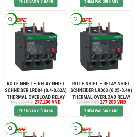
THÊM VÀO GIỎ HÀNG
THÊM VÀO GIỎ HÀNG
-60%
-60%
RƠ LE NHIỆT – RELAY NHIỆT
RƠ LE NHIỆT – RELAY NHIỆT
SCHNEIDER LRD04 (0.4-0.63A)
SCHNEIDER LRD03 (0.25-0.4A)
THERMAL OVERLOAD RELAY
THERMAL OVERLOAD RELAY
Giá gốc là: 693.000 VNĐ.
277.200
VNĐ
Giá hiện tại là: 277.200 VNĐ.
277.200
Giá gốc là:
VNĐ
Giá hi
693.000
VNĐ
693.000
VNĐ
693.000 VNĐ.
277.2
THÊM VÀO GIỎ HÀNG
THÊM VÀO GIỎ HÀNG
-60%
-60%