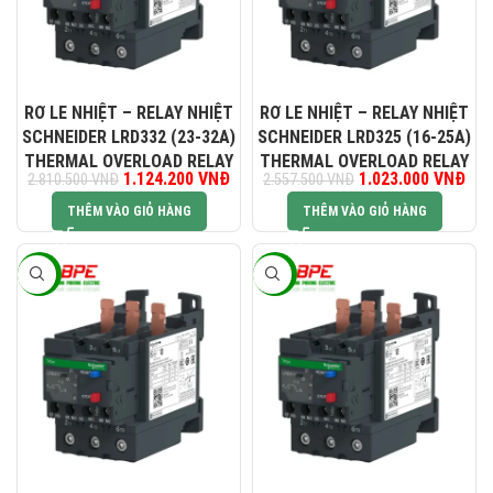
RƠ LE NHIỆT – RELAY NHIỆT
RƠ LE NHIỆT – RELAY NHIỆT
SCHNEIDER LRD332 (23-32A)
SCHNEIDER LRD325 (16-25A)
THERMAL OVERLOAD RELAY
THERMAL OVERLOAD RELAY
Giá gốc là: 2.810.500 VNĐ.
1.124.200
VNĐ
Giá hiện tại là: 1.124.200 VNĐ.
1.023.000
Giá gốc là:
VNĐ
Giá
2.810.500
VNĐ
2.557.500
VNĐ
2.557.500 VNĐ.
1.0
THÊM VÀO GIỎ HÀNG
THÊM VÀO GIỎ HÀNG
-60%
-60%