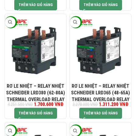
4.636.500 VNĐ.
1.8
THÊM VÀO GIỎ HÀNG
THÊM VÀO GIỎ HÀNG
-60%
-60%
RƠ LE NHIỆT – RELAY NHIỆT
RƠ LE NHIỆT – RELAY NHIỆT
SCHNEIDER LRD380 (62-80A)
SCHNEIDER LRD365 (48-65A)
THERMAL OVERLOAD RELAY
THERMAL OVERLOAD RELAY
Giá gốc là: 4.251.500 VNĐ.
1.700.600
VNĐ
Giá hiện tại là: 1.700.600 VNĐ.
1.311.200
Giá gốc là:
VNĐ
Giá
4.251.500
VNĐ
3.278.000
VNĐ
3.278.000 VNĐ.
1.3
THÊM VÀO GIỎ HÀNG
THÊM VÀO GIỎ HÀNG
-60%
-60%