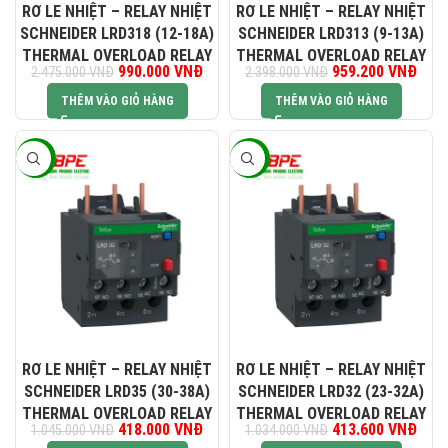
RƠ LE NHIỆT – RELAY NHIỆT
RƠ LE NHIỆT – RELAY NHIỆT
SCHNEIDER LRD318 (12-18A)
SCHNEIDER LRD313 (9-13A)
THERMAL OVERLOAD RELAY
THERMAL OVERLOAD RELAY
Giá gốc là: 2.475.000 VNĐ.
990.000
VNĐ
Giá hiện tại là: 990.000 VNĐ.
959.200
Giá gốc là:
VNĐ
Giá h
2.475.000
VNĐ
2.398.000
VNĐ
2.398.000 VNĐ.
959.
THÊM VÀO GIỎ HÀNG
THÊM VÀO GIỎ HÀNG
-60%
-60%
RƠ LE NHIỆT – RELAY NHIỆT
RƠ LE NHIỆT – RELAY NHIỆT
SCHNEIDER LRD35 (30-38A)
SCHNEIDER LRD32 (23-32A)
THERMAL OVERLOAD RELAY
THERMAL OVERLOAD RELAY
Giá gốc là: 1.045.000 VNĐ.
418.000
VNĐ
Giá hiện tại là: 418.000 VNĐ.
413.600
Giá gốc là:
VNĐ
Giá h
1.045.000
VNĐ
1.034.000
VNĐ