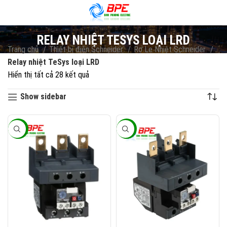
RELAY NHIỆT TESYS LOẠI LRD
Trang chủ
Thiết bị điện Schneider
Rơ Le Nhiệt Schneider
Relay nhiệt TeSys loại LRD
Hiển thị tất cả 28 kết quả
Đã sắp xếp theo mới nhất
Show sidebar
-60%
-60%