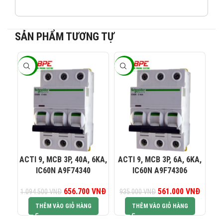
0965 101 613
KINH DOANH 2:
SẢN PHẨM TƯƠNG TỰ
0824 927 568
KINH DOANH 3:
-40%
-40%
-4
0823 944 186
KINH DOANH 4:
ACTI 9, MCB 3P, 40A, 6KA,
ACTI 9, MCB 3P, 6A, 6KA,
AC
IC60N A9F74340
IC60N A9F74306
656.700
Giá gốc là:
VNĐ
Giá hiện tại là:
561.000
Giá gốc là:
VNĐ
Giá hiện
1.094.500
VNĐ
935.000
VNĐ
61
1.094.500 VNĐ.
656.700 VNĐ.
935.000 VNĐ.
561.00
THÊM VÀO GIỎ HÀNG
THÊM VÀO GIỎ HÀNG