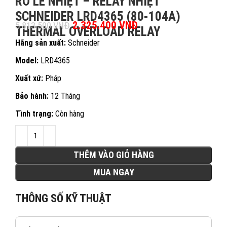
RƠ LE NHIỆT – RELAY NHIỆT
SCHNEIDER LRD4365 (80-104A)
Giá gốc là: 5.813.500 VNĐ.
2.325.400
VNĐ
Giá hiện tại là:
5.813.500
VNĐ
THERMAL OVERLOAD RELAY
2.325.400 VNĐ.
Hãng sản xuất:
Schneider
Model:
LRD4365
Xuất xứ:
Pháp
Bảo hành:
12 Tháng
Tình trạng:
Còn hàng
THÊM VÀO GIỎ HÀNG
MUA NGAY
THÔNG SỐ KỸ THUẬT