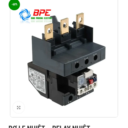
-60%
XEM ẢNH