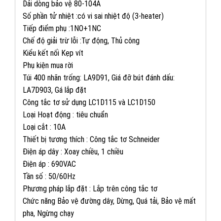
Dải dòng bảo vệ 80-104A
Số phần tử nhiệt :có vi sai nhiệt độ (3-heater)
Tiếp điểm phụ :1NO+1NC
Chế độ giải trừ lỗi :Tự động, Thủ công
Kiểu kết nối Kẹp vít
Phụ kiện mua rời
Túi 400 nhãn trống: LA9D91, Giá đỡ bút đánh dấu:
LA7D903, Gá lắp đặt
Công tắc tơ sử dụng LC1D115 và LC1D150
Loại Hoạt động : tiêu chuẩn
Loại cắt : 10A
Thiết bị tương thích : Công tắc tơ Schneider
Điện áp dây : Xoay chiều, 1 chiều
Điện áp : 690VAC
Tần số : 50/60Hz
Phương pháp lắp đặt : Lắp trên công tắc tơ
082 234 2688
KINH DOANH 1:
Chức năng Bảo vệ đường dây, Dừng, Quá tải, Bảo vệ mất
pha, Ngừng chạy