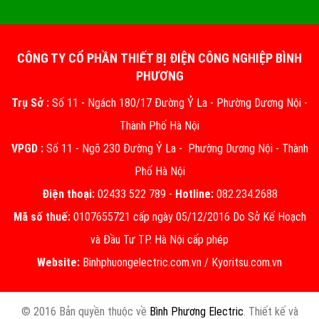
CÔNG TY CỔ PHẦN THIẾT BỊ ĐIỆN CÔNG NGHIỆP BÌNH
PHƯƠNG
Trụ Sở :
Số 11 - Ngách 180/17 Đường Ỷ La - Phường Dương Nội -
Thành Phố Hà Nội
VPGD :
Số 11 - Ngõ 230 Đường Ỷ La - Phường Dương Nội - Thành
Phố Hà Nội
Điện thoại:
02433 522 789 -
Hotline:
082.234.2688
Mã số thuế:
0107655721 cấp ngày 05/12/2016 Do Sở Kế Hoạch
và Đầu Tư TP. Hà Nội cấp phép
Website:
Binhphuongelectric.com.vn
/
Kyoritsu.com.vn
© 2016 Bản quyền thuộc về
Bình Phương Electric
. Thiết kế và