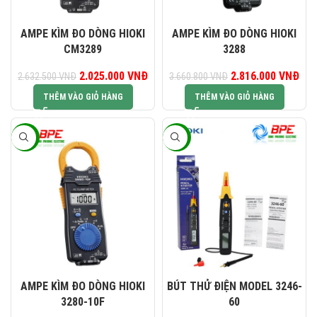
0823 944 186
KINH DOANH 4:
AMPE KÌM ĐO DÒNG HIOKI
AMPE KÌM ĐO DÒNG HIOKI
CM3289
3288
Giá gốc là: 2.632.500 VNĐ.
2.025.000
VNĐ
Giá hiện tại là: 2.025.000 VNĐ.
2.816.000
Giá gốc là:
VNĐ
Giá
2.632.500
VNĐ
3.660.800
VNĐ
3.660.800 VNĐ.
2.8
THÊM VÀO GIỎ HÀNG
THÊM VÀO GIỎ HÀNG
-16%
-18%
AMPE KÌM ĐO DÒNG HIOKI
BÚT THỬ ĐIỆN MODEL 3246-
3280-10F
60