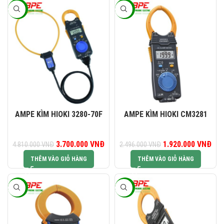
-23%
-23%
AMPE KÌM HIOKI 3280-70F
AMPE KÌM HIOKI CM3281
Giá gốc là: 4.810.000 VNĐ.
3.700.000
VNĐ
Giá hiện tại là: 3.700.000 VNĐ.
1.920.000
Giá gốc là:
VNĐ
Giá
4.810.000
VNĐ
2.496.000
VNĐ
2.496.000 VNĐ.
1.9
THÊM VÀO GIỎ HÀNG
THÊM VÀO GIỎ HÀNG
-23%
-23%