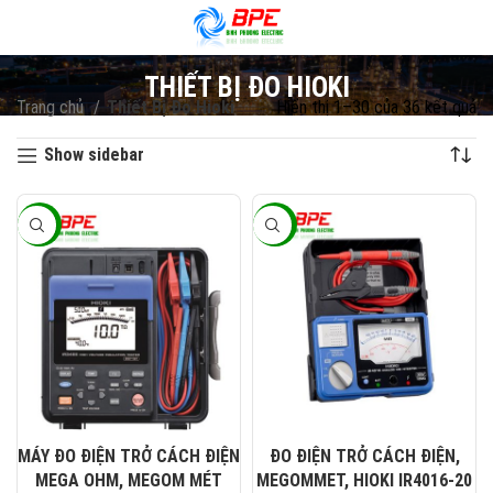
THIẾT BỊ ĐO HIOKI
Trang chủ
Thiết Bị Đo Hioki
Hiển thị 1–30 của 36 kết quả
Đ
sắ
Show sidebar
x
th
mớ
-23%
-23%
nh
MÁY ĐO ĐIỆN TRỞ CÁCH ĐIỆN
ĐO ĐIỆN TRỞ CÁCH ĐIỆN,
MEGA OHM, MEGOM MÉT
MEGOMMET, HIOKI IR4016-20