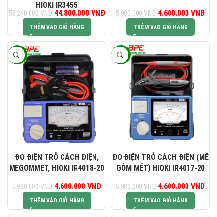
HIOKI IR3455
Giá gốc là: 58.240.000 VNĐ.
44.800.000
VNĐ
Giá hiện tại là: 44.800.000 VNĐ.
4.600.000
Giá gốc là:
VNĐ
Giá
58.240.000
VNĐ
5.980.000
VNĐ
5.980.000 VNĐ.
4.6
THÊM VÀO GIỎ HÀNG
THÊM VÀO GIỎ HÀNG
-23%
-23%
ĐO ĐIỆN TRỞ CÁCH ĐIỆN,
ĐO ĐIỆN TRỞ CÁCH ĐIỆN (MÊ
MEGOMMET, HIOKI IR4018-20
GÔM MÉT) HIOKI IR4017-20
Giá gốc là: 5.980.000 VNĐ.
4.600.000
VNĐ
Giá hiện tại là: 4.600.000 VNĐ.
4.600.000
Giá gốc là:
VNĐ
Giá
5.980.000
VNĐ
5.980.000
VNĐ
5.980.000 VNĐ.
4.6
THÊM VÀO GIỎ HÀNG
THÊM VÀO GIỎ HÀNG