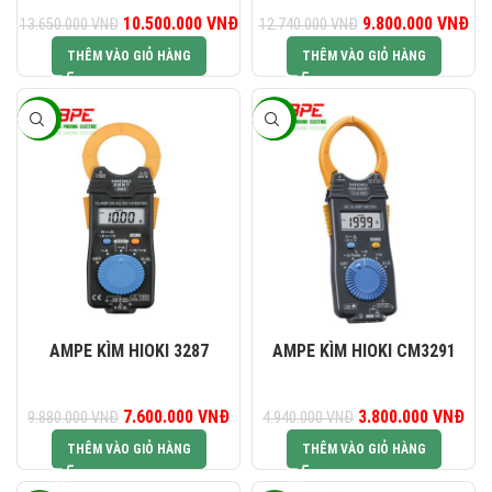
Giá gốc là: 13.650.000 VNĐ.
10.500.000
VNĐ
Giá hiện tại là: 10.500.000 VNĐ.
9.800.000
Giá gốc là:
VNĐ
Gi
13.650.000
VNĐ
12.740.000
VNĐ
12.740.000 VNĐ.
9.8
THÊM VÀO GIỎ HÀNG
THÊM VÀO GIỎ HÀNG
-23%
-23%
AMPE KÌM HIOKI 3287
AMPE KÌM HIOKI CM3291
Giá gốc là: 9.880.000 VNĐ.
7.600.000
VNĐ
Giá hiện tại là: 7.600.000 VNĐ.
3.800.000
Giá gốc là:
VNĐ
Giá
9.880.000
VNĐ
4.940.000
VNĐ
4.940.000 VNĐ.
3.8
THÊM VÀO GIỎ HÀNG
THÊM VÀO GIỎ HÀNG