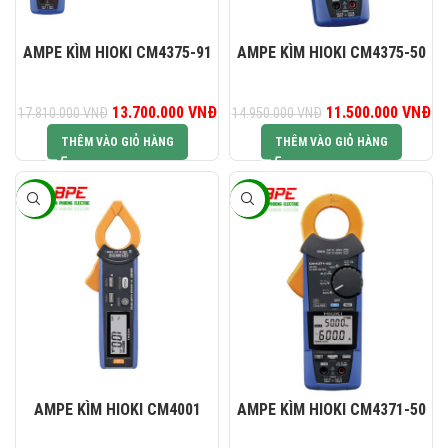
AMPE KÌM HIOKI CM4375-91
AMPE KÌM HIOKI CM4375-50
Giá gốc là: 17.810.000 VNĐ.
13.700.000
VNĐ
Giá hiện tại là: 13.700.000 VNĐ.
11.500.000
Giá gốc là:
VNĐ
G
17.810.000
VNĐ
14.950.000
VNĐ
14.950.000 VNĐ.
11
THÊM VÀO GIỎ HÀNG
THÊM VÀO GIỎ HÀNG
-23%
-23%
AMPE KÌM HIOKI CM4001
AMPE KÌM HIOKI CM4371-50