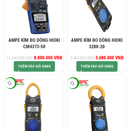
AMPE KÌM ĐO DÒNG HIOKI
AMPE KÌM ĐO DÒNG HIOKI
CM4373-50
3288-20
Giá gốc là: 11.440.000 VNĐ.
8.800.000
VNĐ
Giá hiện tại là: 8.800.000 VNĐ.
3.680.000
Giá gốc là:
VNĐ
Giá
11.440.000
VNĐ
4.784.000
VNĐ
4.784.000 VNĐ.
3.6
THÊM VÀO GIỎ HÀNG
THÊM VÀO GIỎ HÀNG
-23%
-23%
082 234 2688
KINH DOANH 1:
0965 101 613
KINH DOANH 2:
0824 927 568
KINH DOANH 3: