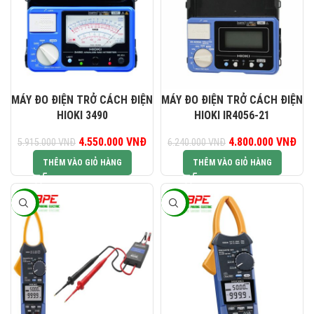
MÁY ĐO ĐIỆN TRỞ CÁCH ĐIỆN
MÁY ĐO ĐIỆN TRỞ CÁCH ĐIỆN
HIOKI 3490
HIOKI IR4056-21
Giá gốc là: 5.915.000 VNĐ.
4.550.000
VNĐ
Giá hiện tại là: 4.550.000 VNĐ.
4.800.000
Giá gốc là:
VNĐ
Giá
5.915.000
VNĐ
6.240.000
VNĐ
6.240.000 VNĐ.
4.8
THÊM VÀO GIỎ HÀNG
THÊM VÀO GIỎ HÀNG
-23%
-23%