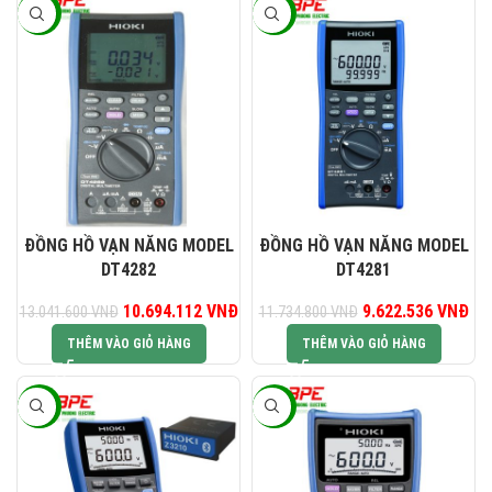
-18%
-18%
ĐỒNG HỒ VẠN NĂNG MODEL
ĐỒNG HỒ VẠN NĂNG MODEL
DT4282
DT4281
Giá gốc là: 13.041.600 VNĐ.
10.694.112
VNĐ
Giá hiện tại là: 10.694.112 VNĐ.
9.622.536
Giá gốc là:
VNĐ
Gi
13.041.600
VNĐ
11.734.800
VNĐ
11.734.800 VNĐ.
9.6
THÊM VÀO GIỎ HÀNG
THÊM VÀO GIỎ HÀNG
-18%
-18%