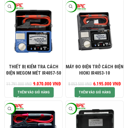
-23%
-23%
THIẾT BỊ KIỂM TRA CÁCH
MÁY ĐO ĐIỆN TRỞ CÁCH ĐIỆN
ĐIỆN MEGOM MÉT IR4057-50
HIOKI IR4053-10
Giá gốc là: 11.791.000 VNĐ.
9.070.000
VNĐ
Giá hiện tại là: 9.070.000 VNĐ.
6.195.000
Giá gốc là:
VNĐ
Giá
11.791.000
VNĐ
8.053.500
VNĐ
8.053.500 VNĐ.
6.1
THÊM VÀO GIỎ HÀNG
THÊM VÀO GIỎ HÀNG
-23%
-23%