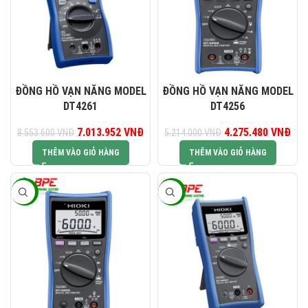
ĐỒNG HỒ VẠN NĂNG MODEL
ĐỒNG HỒ VẠN NĂNG MODEL
DT4261
DT4256
Giá gốc là: 8.553.600 VNĐ.
7.013.952
VNĐ
Giá hiện tại là: 7.013.952 VNĐ.
4.275.480
Giá gốc là:
VNĐ
Giá
8.553.600
VNĐ
5.214.000
VNĐ
5.214.000 VNĐ.
4.2
THÊM VÀO GIỎ HÀNG
THÊM VÀO GIỎ HÀNG
-18%
-18%