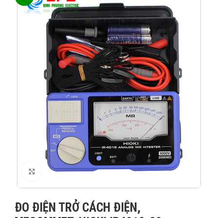
XEM ẢNH
ĐO ĐIỆN TRỞ CÁCH ĐIỆN,