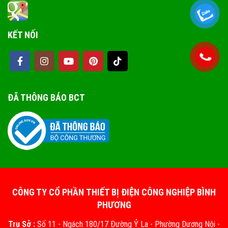
KẾT NỐI
ĐÃ THÔNG BÁO BCT
CÔNG TY CỔ PHẦN THIẾT BỊ ĐIỆN CÔNG NGHIỆP BÌNH
PHƯƠNG
Trụ Sở :
Số 11 - Ngách 180/17 Đường Ỷ La - Phường Dương Nội -