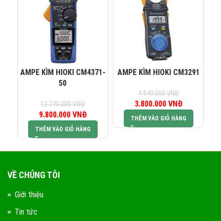
KINH DOANH 3:
0823 944 186
KINH DOANH 4:
AMPE KÌM HIOKI CM4371-
AMPE KÌM HIOKI CM3291
AM
50
4.940.000
VNĐ
3.800.000
Giá gốc là:
VNĐ
Giá hiện tại 
12.740.000
VNĐ
9.800.000
Giá gốc là:
VNĐ
Giá hiện tại là:
4.940.000 VNĐ.
3.800.000 V
THÊM VÀO GIỎ HÀNG
12.740.000 VNĐ.
9.800.000 VNĐ.
THÊM VÀO GIỎ HÀNG
VỀ CHÚNG TÔI
Giới thiệu
Tin tức