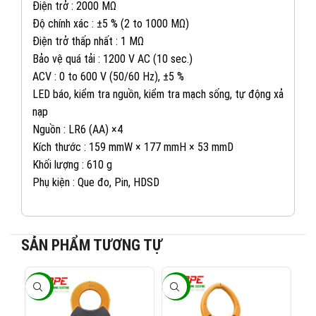
Điện trở : 2000 MΩ
Độ chính xác : ±5 % (2 to 1000 MΩ)
Điện trở thấp nhất : 1 MΩ
Bảo vệ quá tải : 1200 V AC (10 sec.)
ACV : 0 to 600 V (50/60 Hz), ±5 %
LED báo, kiểm tra nguồn, kiểm tra mạch sống, tự động xả
nạp
Nguồn : LR6 (AA) ×4
Kích thước : 159 mmW × 177 mmH × 53 mmD
Khối lượng : 610 g
Phụ kiện : Que đo, Pin, HDSD
082 234 2688
KINH DOANH 1:
SẢN PHẨM TƯƠNG TỰ
0965 101 613
KINH DOANH 2:
-23%
-23%
-2
0824 927 568