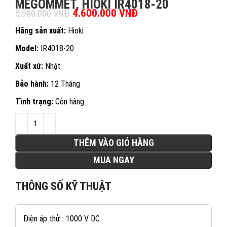
MEGOMMET, HIOKI IR4018-20
Giá gốc là: 5.980.000 VNĐ.
4.600.000
VNĐ
Giá hiện tại là:
5.980.000
VNĐ
4.600.000 VNĐ.
Hãng sản xuất:
Hioki
Model:
IR4018-20
Xuất xứ:
Nhật
Bảo hành:
12 Tháng
Tình trạng:
Còn hàng
THÊM VÀO GIỎ HÀNG
MUA NGAY
THÔNG SỐ KỸ THUẬT
Điện áp thử : 1000 V DC