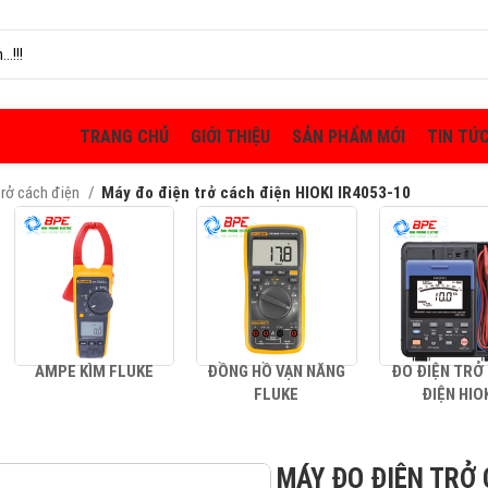
TRANG CHỦ
GIỚI THIỆU
SẢN PHẨM MỚI
TIN TỨ
 trở cách điện
Máy đo điện trở cách điện HIOKI IR4053-10
AMPE KÌM FLUKE
ĐỒNG HỒ VẠN NĂNG
ĐO ĐIỆN TRỞ
FLUKE
ĐIỆN HIO
MÁY ĐO ĐIỆN TRỞ 