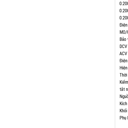
0.20
0.20
0.20
Điện
MΩ/
Bảo 
DCV 
ACV 
Điện
Hiện
Thời
Kiểm
tắt 
Nguồ
Kích
Khối
Phụ 