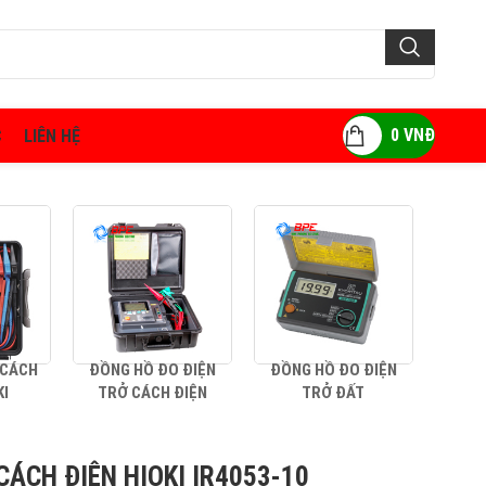
0
VNĐ
C
LIÊN HỆ
 CÁCH
ĐỒNG HỒ ĐO ĐIỆN
ĐỒNG HỒ ĐO ĐIỆN
AMP
KI
TRỞ CÁCH ĐIỆN
TRỞ ĐẤT
CÁCH ĐIỆN HIOKI IR4053-10