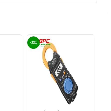
-23%
-18%