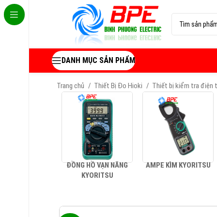
DANH MỤC SẢN PHẨM
Trang chủ
Thiết Bị Đo Hioki
Thiết bị kiểm tra điện
ĐỒNG HỒ VẠN NĂNG
AMPE KÌM KYORITSU
KYORITSU