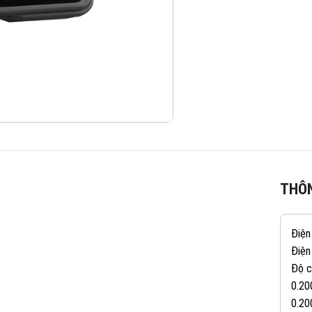
THÔN
Điện
Điệ
Độ c
0.20
0.20