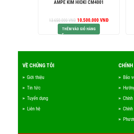
AMPE KÌM HIOKI CM4001
10.500.000
Giá gốc là:
VNĐ
Giá hiện tại l
13.650.000
VNĐ
13.650.000 VNĐ.
10.500.000 V
THÊM VÀO GIỎ HÀNG
VỀ CHÚNG TÔI
CHÍNH
Giới thiệu
Bảo v
Tin tức
Hướng
Tuyển dụng
Chính
Liên hệ
Chính
Phươn