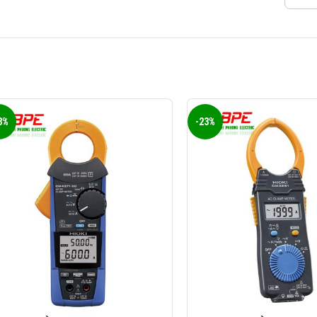
3%
-23%