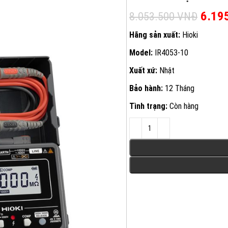
Giá g
6.19
8.053.500
VNĐ
Hãng sản xuất:
Hioki
Model:
IR4053-10
Xuất xứ:
Nhật
Bảo hành:
12 Tháng
Tình trạng:
Còn hàng