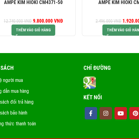
AMPE KÌM HIOKI CM4371-50
AMPE KÌM HIOKI C
à:
9.800.000
Giá gốc là:
VNĐ
Giá hiện tại là:
1.920.
G
12.740.000
VNĐ
2.496.000
VNĐ
NĐ.
12.740.000 VNĐ.
9.800.000 VNĐ.
2.4
THÊM VÀO GIỎ HÀNG
THÊM VÀO GIỎ HÀ
 SÁCH
CHỈ ĐƯỜNG
ệ người mua
 dẫn mua hàng
KẾT NỐI
 sách đổi trả hàng
 sách bảo hành
g thức thanh toán