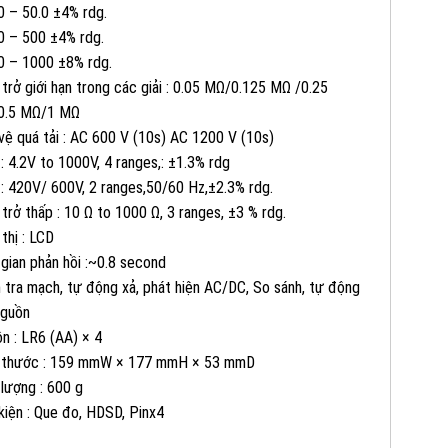
0 – 50.0 ±4% rdg.
0 – 500 ±4% rdg.
0 – 1000 ±8% rdg.
082 234 2688
KINH DOANH 1:
 trở giới hạn trong các giải : 0.05 MΩ/0.125 MΩ /0.25
0.5 MΩ/1 MΩ
vệ quá tải : AC 600 V (10s) AC 1200 V (10s)
0965 101 613
KINH DOANH 2:
: 4.2V to 1000V, 4 ranges,: ±1.3% rdg
: 420V/ 600V, 2 ranges,50/60 Hz,±2.3% rdg.
0824 927 568
KINH DOANH 3:
 trở thấp : 10 Ω to 1000 Ω, 3 ranges, ±3 % rdg.
 thị : LCD
 gian phản hồi :~0.8 second
0823 944 186
KINH DOANH 4:
 tra mạch, tự động xả, phát hiện AC/DC, So sánh, tự động
nguồn
n : LR6 (AA) × 4
 thước : 159 mmW × 177 mmH × 53 mmD
 lượng : 600 g
kiện : Que đo, HDSD, Pinx4