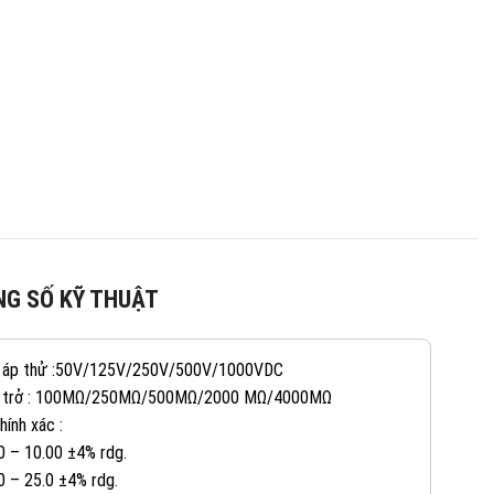
G SỐ KỸ THUẬT
 áp thử :50V/125V/250V/500V/1000VDC
n trở : 100MΩ/250MΩ/500MΩ/2000 MΩ/4000MΩ
hính xác :
0 – 10.00 ±4% rdg.
0 – 25.0 ±4% rdg.