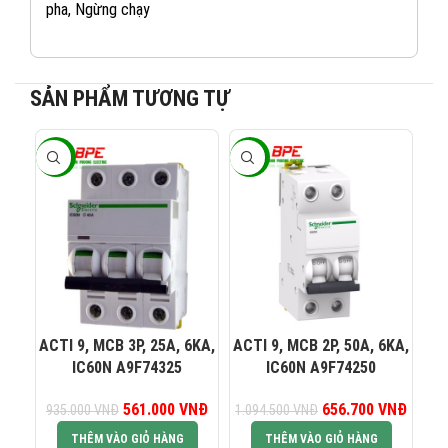
pha, Ngừng chạy
0965 101 613
KINH DOANH 2:
0824 927 568
KINH DOANH 3:
SẢN PHẨM TƯƠNG TỰ
0823 944 186
KINH DOANH 4:
-40%
-40%
-4
ACTI 9, MCB 3P, 25A, 6KA,
ACTI 9, MCB 2P, 50A, 6KA,
AC
IC60N A9F74325
IC60N A9F74250
561.000
Giá gốc là:
VNĐ
Giá hiện tại là:
656.700
Giá gốc là:
VNĐ
Giá hiệ
935.000
VNĐ
1.094.500
VNĐ
61
935.000 VNĐ.
561.000 VNĐ.
1.094.500 VNĐ.
656.7
THÊM VÀO GIỎ HÀNG
THÊM VÀO GIỎ HÀNG