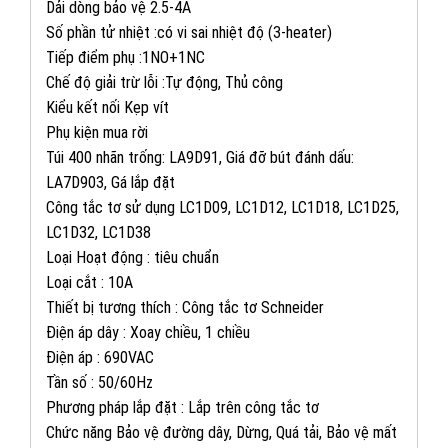
Dải dòng bảo vệ 2.5-4A
Số phần tử nhiệt :có vi sai nhiệt độ (3-heater)
Tiếp điểm phụ :1NO+1NC
Chế độ giải trừ lỗi :Tự động, Thủ công
Kiểu kết nối Kẹp vít
Phụ kiện mua rời
Túi 400 nhãn trống: LA9D91, Giá đỡ bút đánh dấu:
LA7D903, Gá lắp đặt
Công tắc tơ sử dụng LC1D09, LC1D12, LC1D18, LC1D25,
LC1D32, LC1D38
Loại Hoạt động : tiêu chuẩn
Loại cắt : 10A
Thiết bị tương thích : Công tắc tơ Schneider
Điện áp dây : Xoay chiều, 1 chiều
Điện áp : 690VAC
Tần số : 50/60Hz
Phương pháp lắp đặt : Lắp trên công tắc tơ
082 234 2688
KINH DOANH 1:
Chức năng Bảo vệ đường dây, Dừng, Quá tải, Bảo vệ mất