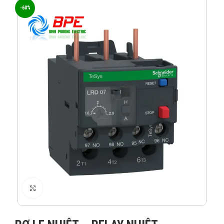
-60%
XEM ẢNH