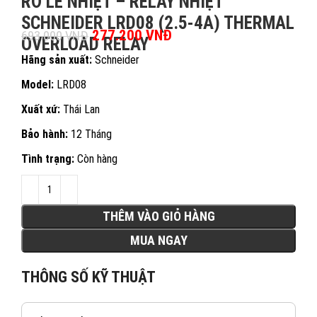
RƠ LE NHIỆT – RELAY NHIỆT
SCHNEIDER LRD08 (2.5-4A) THERMAL
Giá gốc là: 693.000 VNĐ.
277.200
VNĐ
Giá hiện tại là:
693.000
VNĐ
OVERLOAD RELAY
277.200 VNĐ.
Hãng sản xuất:
Schneider
Model:
LRD08
Xuất xứ:
Thái Lan
Bảo hành:
12 Tháng
Tình trạng:
Còn hàng
THÊM VÀO GIỎ HÀNG
MUA NGAY
THÔNG SỐ KỸ THUẬT