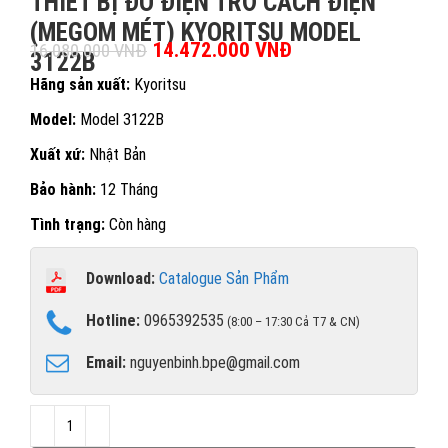
THIẾT BỊ ĐO ĐIỆN TRỞ CÁCH ĐIỆN
(MEGOM MÉT) KYORITSU MODEL
Giá gốc là: 16.080.000 VNĐ.
14.472.000
VNĐ
Giá hiện tại là:
16.080.000
VNĐ
3122B
14.472.000 VNĐ.
Hãng sản xuất:
Kyoritsu
Model:
Model 3122B
Xuất xứ:
Nhật Bản
Bảo hành:
12 Tháng
Tình trạng:
Còn hàng
Download:
Catalogue Sản Phẩm
Hotline:
0965392535
(8:00 – 17:30 Cả T7 & CN)
Email:
nguyenbinh.bpe@gmail.com