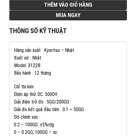
THÊM VÀO GIỎ HÀNG
MUA NGAY
THÔNG SỐ KỸ THUẬT
Hãng sản xuất : Kyoritsu – Nhật
Xuất xứ : Nhật
Model: 3122B
Bảo hành : 12 tháng
Chỉ thị kim
Điện áp thử DC: 5000V
Giải điện trở đo : 5GΩ/200GΩ
Giải đo kết quả đầu tiên : 0.1 ~ 50GΩ
Độ chính xác :
0.2 – 100GΩ: ±5%rdg
0 – 0.2GΩ, 100GΩ – ∞: