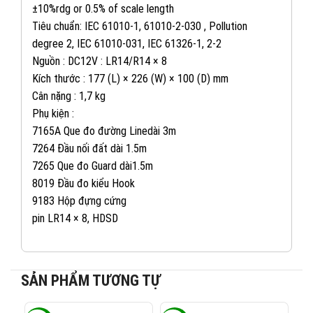
±10%rdg or 0.5% of scale length
Tiêu chuẩn: IEC 61010-1, 61010-2-030 , Pollution
degree 2, IEC 61010-031, IEC 61326-1, 2-2
Nguồn : DC12V : LR14/R14 × 8
Kích thước : 177 (L) × 226 (W) × 100 (D) mm
082 234 2688
Cân nặng : 1,7 kg
KINH DOANH 1:
Phụ kiện :
7165A Que đo đường Linedài 3m
0965 101 613
KINH DOANH 2:
7264 Đầu nối đất dài 1.5m
7265 Que đo Guard dài1.5m
0824 927 568
KINH DOANH 3:
8019 Đầu đo kiểu Hook
9183 Hộp đựng cứng
pin LR14 × 8, HDSD
0823 944 186
KINH DOANH 4:
SẢN PHẨM TƯƠNG TỰ