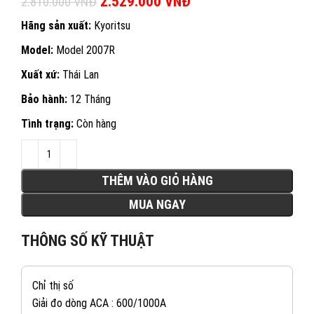
Giá gốc là: 2.810.000 VNĐ.
2.529.000
VNĐ
Giá hiện tại là:
2.810.000
VNĐ
2.529.000 VNĐ.
Hãng sản xuất:
Kyoritsu
Model:
Model 2007R
Xuất xứ:
Thái Lan
Bảo hành:
12 Tháng
Tình trạng:
Còn hàng
THÊM VÀO GIỎ HÀNG
MUA NGAY
THÔNG SỐ KỸ THUẬT
Chỉ thị số
Giải đo dòng ACA : 600/1000A