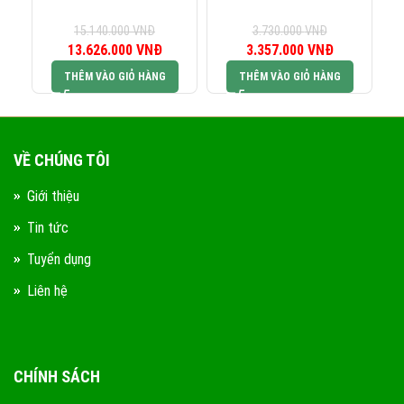
15.140.000
VNĐ
3.730.000
VNĐ
13.626.000
Giá gốc là:
VNĐ
Giá hiện tại là:
3.357.000
Giá gốc là:
VNĐ
Giá hiện tại 
15.140.000 VNĐ.
13.626.000 VNĐ.
3.730.000 VNĐ.
3.357.000 V
THÊM VÀO GIỎ HÀNG
THÊM VÀO GIỎ HÀNG
VỀ CHÚNG TÔI
Giới thiệu
Tin tức
Tuyển dụng
Liên hệ
CHÍNH SÁCH