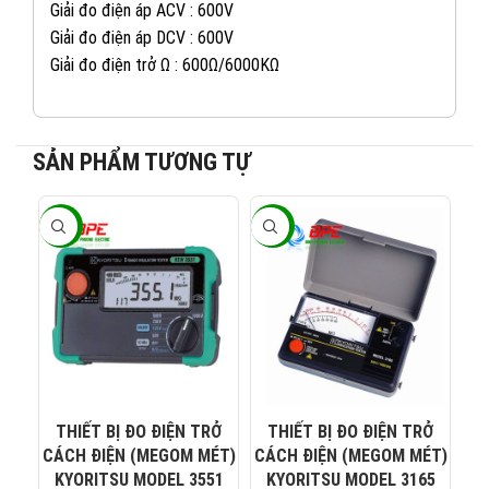
Giải đo điện áp ACV : 600V
Giải đo điện áp DCV : 600V
Giải đo điện trở Ω : 600Ω/6000KΩ
SẢN PHẨM TƯƠNG TỰ
-10%
-10%
-1
082 234 2688
KINH DOANH 1:
0965 101 613
KINH DOANH 2:
0824 927 568
KINH DOANH 3:
THIẾT BỊ ĐO ĐIỆN TRỞ
THIẾT BỊ ĐO ĐIỆN TRỞ
T
CÁCH ĐIỆN (MEGOM MÉT)
CÁCH ĐIỆN (MEGOM MÉT)
CÁ
0823 944 186
KINH DOANH 4:
KYORITSU MODEL 3551
KYORITSU MODEL 3165
K