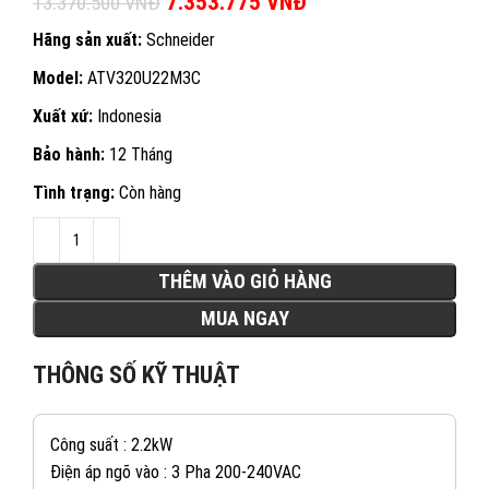
Giá gốc là: 13.370.500 VNĐ.
7.353.775
VNĐ
Giá hiện tại là:
13.370.500
VNĐ
7.353.775 VNĐ.
Hãng sản xuất:
Schneider
Model:
ATV320U22M3C
Xuất xứ:
Indonesia
Bảo hành:
12 Tháng
Tình trạng:
Còn hàng
THÊM VÀO GIỎ HÀNG
MUA NGAY
THÔNG SỐ KỸ THUẬT
Công suất : 2.2kW
Điện áp ngõ vào : 3 Pha 200-240VAC