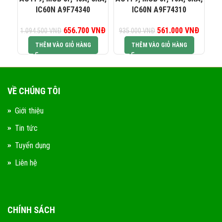
IC60N A9F74340
IC60N A9F74310
656.700
Giá gốc là:
VNĐ
Giá hiện tại là:
561.000
Giá gốc là:
VNĐ
Giá hiện
1.094.500
VNĐ
935.000
VNĐ
93
1.094.500 VNĐ.
656.700 VNĐ.
935.000 VNĐ.
561.00
THÊM VÀO GIỎ HÀNG
THÊM VÀO GIỎ HÀNG
VỀ CHÚNG TÔI
Giới thiệu
Tin tức
Tuyển dụng
Liên hệ
CHÍNH SÁCH