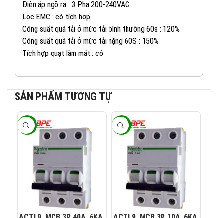
Điện áp ngõ ra : 3 Pha 200-240VAC
Lọc EMC : có tích hợp
Công suất quá tải ở mức tải bình thường 60s : 120%
Công suất quá tải ở mức tải nặng 60S : 150%
Tích hợp quạt làm mát : có
SẢN PHẨM TƯƠNG TỰ
082 234 2688
KINH DOANH 1:
-40%
-40%
-4
0965 101 613
KINH DOANH 2:
0824 927 568
KINH DOANH 3:
0823 944 186
KINH DOANH 4:
ACTI 9, MCB 3P, 40A, 6KA,
ACTI 9, MCB 3P, 10A, 6KA,
AC