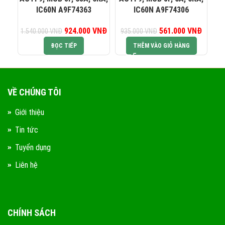
IC60N A9F74363
IC60N A9F74306
924.000
Giá gốc là:
VNĐ
Giá hiện tại là:
561.000
Giá gốc là:
VNĐ
Giá hiện
1.540.000
VNĐ
935.000
VNĐ
1.
1.540.000 VNĐ.
924.000 VNĐ.
935.000 VNĐ.
561.00
ĐỌC TIẾP
THÊM VÀO GIỎ HÀNG
VỀ CHÚNG TÔI
Giới thiệu
Tin tức
Tuyển dụng
Liên hệ
CHÍNH SÁCH