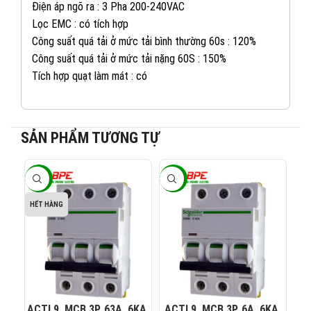
Điện áp ngõ ra : 3 Pha 200-240VAC
Lọc EMC : có tích hợp
Công suất quá tải ở mức tải bình thường 60s : 120%
Công suất quá tải ở mức tải nặng 60S : 150%
Tích hợp quạt làm mát : có
SẢN PHẨM TƯƠNG TỰ
082 234 2688
KINH DOANH 1:
-40%
-40%
-4
HẾT HÀNG
0965 101 613
KINH DOANH 2:
0824 927 568
KINH DOANH 3:
0823 944 186
KINH DOANH 4:
ACTI 9, MCB 3P, 63A, 6KA,
ACTI 9, MCB 3P, 6A, 6KA,
AC