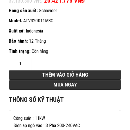
Giá gốc là: 37.130.500 VNĐ.
20.421.775
VNĐ
Giá hiện tại là:
37.130.500
VNĐ
20.421.775 VNĐ.
Hãng sản xuất:
Schneider
Model:
ATV320D11M3C
Xuất xứ:
Indonesia
Bảo hành:
12 Tháng
Tình trạng:
Còn hàng
THÊM VÀO GIỎ HÀNG
MUA NGAY
THÔNG SỐ KỸ THUẬT
Công suất : 11kW
Điện áp ngõ vào : 3 Pha 200-240VAC