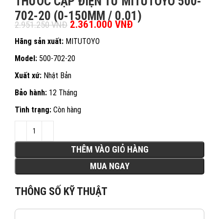
THƯỚC CẶP ĐIỆN TỬ MITUTOYO 500-
702-20 (0-150MM / 0.01)
Giá gốc là: 2.951.250 VNĐ.
2.361.000
VNĐ
Giá hiện tại là:
2.951.250
VNĐ
2.361.000 VNĐ.
Hãng sản xuất:
MITUTOYO
Model:
500-702-20
Xuất xứ:
Nhật Bản
Bảo hành:
12 Tháng
Tình trạng:
Còn hàng
THÊM VÀO GIỎ HÀNG
MUA NGAY
THÔNG SỐ KỸ THUẬT