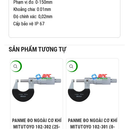
Phạm vị đo: 0-150mm
Khoảng chia: 0.01mm
Độ chính xác: 0,02mm
Cấp bảo vệ IP 67
SẢN PHẨM TƯƠNG TỰ
-20%
-20%
-2
082 234 2688
KINH DOANH 1:
0965 101 613
KINH DOANH 2:
0824 927 568
KINH DOANH 3:
PANME ĐO NGOÀI CƠ KHÍ
PANME ĐO NGOÀI CƠ KHÍ
Đ
0823 944 186
KINH DOANH 4:
MITUTOYO 102-302 (25-
MITUTOYO 102-301 (0-