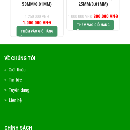
50MM/0.01MM)
25MM/0.01MM)
800.000
Giá gốc là:
VNĐ
Giá hiệ
1.250.000
VNĐ
1.000.000
VNĐ
1.000.000
Giá gốc là:
VNĐ
Giá hiện tại là:
1.000.000 VNĐ.
800.0
THÊM VÀO GIỎ HÀNG
1.250.000 VNĐ.
1.000.000 VNĐ.
THÊM VÀO GIỎ HÀNG
VỀ CHÚNG TÔI
Giới thiệu
Tin tức
Tuyển dụng
Liên hệ
CHÍNH SÁCH