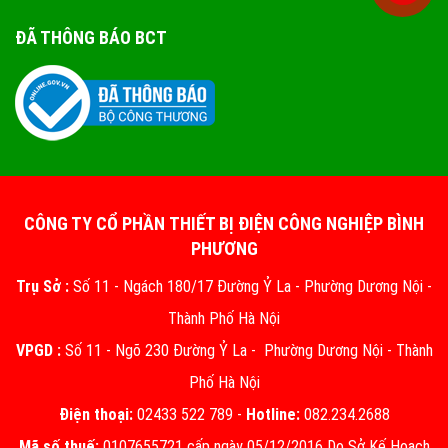
ĐÃ THÔNG BÁO BCT
CÔNG TY CỔ PHẦN THIẾT BỊ ĐIỆN CÔNG NGHIỆP BÌNH
PHƯƠNG
Trụ Sở :
Số 11 - Ngách 180/17 Đường Ỷ La - Phường Dương Nội -
Thành Phố Hà Nội
VPGD :
Số 11 - Ngõ 230 Đường Ỷ La - Phường Dương Nội - Thành
Phố Hà Nội
Điện thoại:
02433 522 789 -
Hotline:
082.234.2688
Mã số thuế:
0107655721 cấp ngày 05/12/2016 Do Sở Kế Hoạch