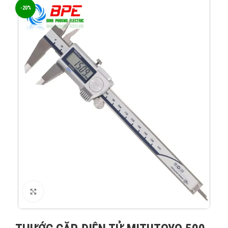
-20%
XEM ẢNH