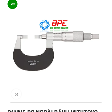
-20%
XEM ẢNH