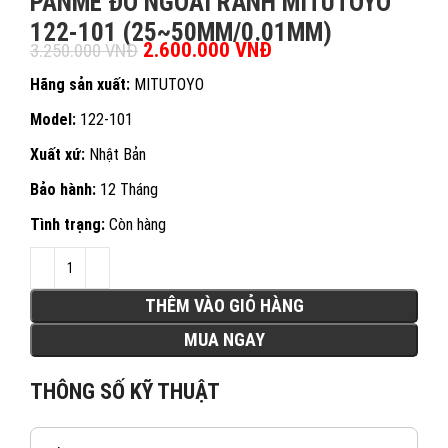
PANME ĐO NGOÀI RÃNH MITUTOYO
122-101 (25~50MM/0.01MM)
Giá gốc là: 3.250.000 VNĐ.
2.600.000
VNĐ
Giá hiện tại là:
3.250.000
VNĐ
2.600.000 VNĐ.
Hãng sản xuất:
MITUTOYO
Model:
122-101
Xuất xứ:
Nhật Bản
Bảo hành:
12 Tháng
Tình trạng:
Còn hàng
THÊM VÀO GIỎ HÀNG
MUA NGAY
THÔNG SỐ KỸ THUẬT