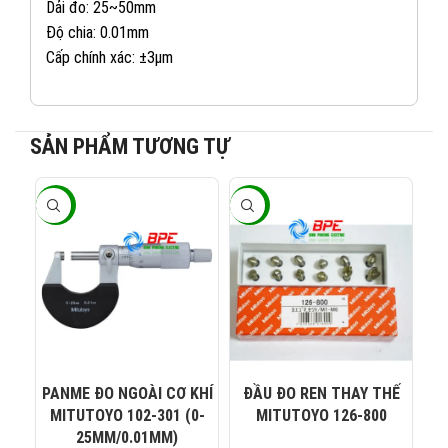
Dải đo: 25~50mm
Độ chia: 0.01mm
Cấp chính xác: ±3µm
SẢN PHẨM TƯƠNG TỰ
-20%
-20%
-2
082 234 2688
KINH DOANH 1:
0965 101 613
KINH DOANH 2:
0824 927 568
KINH DOANH 3:
PANME ĐO NGOÀI CƠ KHÍ
ĐẦU ĐO REN THAY THẾ
P
MITUTOYO 102-301 (0-
MITUTOYO 126-800
M
0823 944 186
KINH DOANH 4:
25MM/0.01MM)