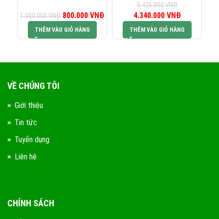
5.425.000
VNĐ
800.000
Giá gốc là:
VNĐ
Giá hiện tại là:
4.340.000
Giá gốc là:
VNĐ
Giá hiện tại 
1.000.000
VNĐ
1.000.000 VNĐ.
800.000 VNĐ.
5.425.000 VNĐ.
4.340.000 V
THÊM VÀO GIỎ HÀNG
THÊM VÀO GIỎ HÀNG
VỀ CHÚNG TÔI
Giới thiệu
Tin tức
Tuyển dụng
Liên hệ
CHÍNH SÁCH