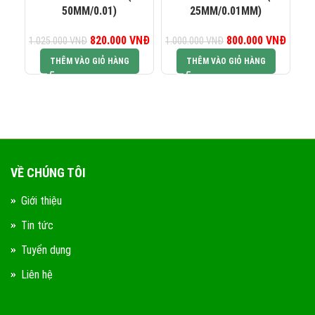
0823 944 186
KINH DOANH 4:
50MM/0.01)
25MM/0.01MM)
TH
820.000
Giá gốc là:
VNĐ
Giá hiện tại là:
800.000
Giá gốc là:
VNĐ
Giá hiệ
1.025.000
VNĐ
1.000.000
VNĐ
1.025.000 VNĐ.
820.000 VNĐ.
1.000.000 VNĐ.
800.0
THÊM VÀO GIỎ HÀNG
THÊM VÀO GIỎ HÀNG
VỀ CHÚNG TÔI
Giới thiệu
Tin tức
Tuyển dụng
Liên hệ