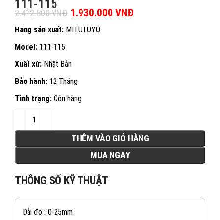
111-115
Giá gốc là: 2.412.500 VNĐ.
1.930.000
VNĐ
Giá hiện tại là:
2.412.500
VNĐ
1.930.000 VNĐ.
Hãng sản xuất:
MITUTOYO
Model:
111-115
Xuất xứ:
Nhật Bản
Bảo hành:
12 Tháng
Tình trạng:
Còn hàng
THÊM VÀO GIỎ HÀNG
MUA NGAY
THÔNG SỐ KỸ THUẬT
Dải đo : 0-25mm