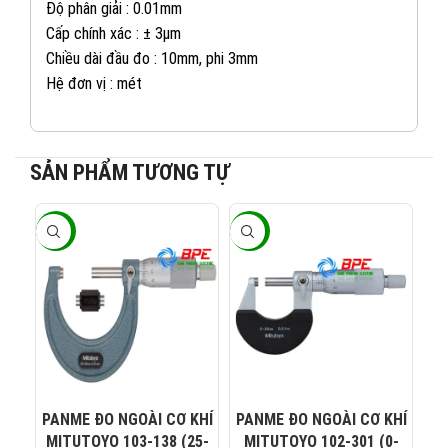
Độ phân giải : 0.01mm
Cấp chính xác : ± 3µm
Chiều dài đầu đo : 10mm, phi 3mm
Hệ đơn vị : mét
SẢN PHẨM TƯƠNG TỰ
-20%
-20%
-2
082 234 2688
KINH DOANH 1:
0965 101 613
KINH DOANH 2:
0824 927 568
KINH DOANH 3:
PANME ĐO NGOÀI CƠ KHÍ
PANME ĐO NGOÀI CƠ KHÍ
PA
MITUTOYO 103-138 (25-
MITUTOYO 102-301 (0-