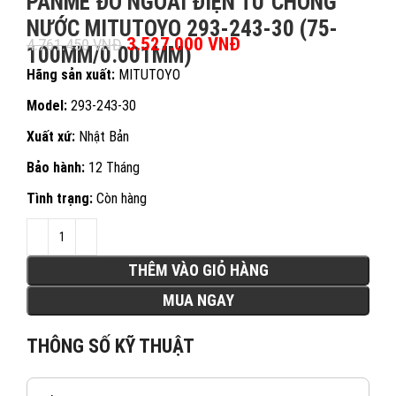
PANME ĐO NGOÀI ĐIỆN TỬ CHỐNG
NƯỚC MITUTOYO 293-243-30 (75-
Giá gốc là: 4.761.450 VNĐ.
3.527.000
VNĐ
Giá hiện tại là:
4.761.450
VNĐ
100MM/0.001MM)
3.527.000 VNĐ.
Hãng sản xuất:
MITUTOYO
Model:
293-243-30
Xuất xứ:
Nhật Bản
Bảo hành:
12 Tháng
Tình trạng:
Còn hàng
THÊM VÀO GIỎ HÀNG
MUA NGAY
THÔNG SỐ KỸ THUẬT