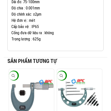
Dải đo: 75-100mm
Độ chia : 0.001mm
Độ chính xác: ±2µm
Hệ đơn vị : mét
Cấp bảo vệ : IP65
Cổng đưa dữ liệu ra : không
Trọng lượng : 625g
SẢN PHẨM TƯƠNG TỰ
082 234 2688
KINH DOANH 1:
-20%
-20%
-2
0965 101 613
KINH DOANH 2:
0824 927 568
KINH DOANH 3: