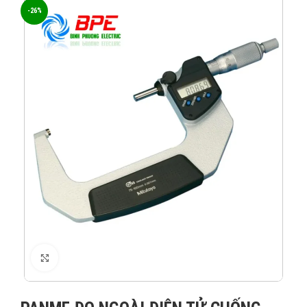
-26%
XEM ẢNH