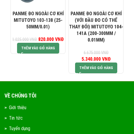
0823 944 186
KINH DOANH 4:
PANME ĐO NGOÀI CƠ KHÍ
PANME ĐO NGOÀI CƠ KHÍ
Đ
MITUTOYO 103-138 (25-
(VỚI ĐẦU ĐO CÓ THỂ
50MM/0.01)
THAY ĐỔI) MITUTOYO 104-
141A (200-300MM /
820.000
Giá gốc là:
VNĐ
Giá hiện tại là:
1.025.000
VNĐ
0.01MM)
1.025.000 VNĐ.
820.000 VNĐ.
THÊM VÀO GIỎ HÀNG
6.675.000
VNĐ
5.340.000
Giá gốc là:
VNĐ
Giá hiện tại 
6.675.000 VNĐ.
5.340.000 V
THÊM VÀO GIỎ HÀNG
VỀ CHÚNG TÔI
Giới thiệu
Tin tức
Tuyển dụng