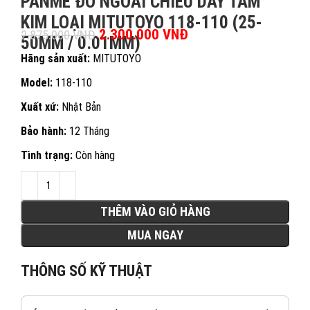
PANME ĐO NGOÀI CHIỀU DÀY TẤM
KIM LOẠI MITUTOYO 118-110 (25-
Giá gốc là: 2.875.000 VNĐ.
2.300.000
VNĐ
Giá hiện tại là:
2.875.000
VNĐ
50MM / 0.01MM)
2.300.000 VNĐ.
Hãng sản xuất:
MITUTOYO
Model:
118-110
Xuất xứ:
Nhật Bản
Bảo hành:
12 Tháng
Tình trạng:
Còn hàng
THÊM VÀO GIỎ HÀNG
MUA NGAY
THÔNG SỐ KỸ THUẬT