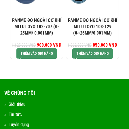
0823 944 186
KINH DOANH 4:
PANME ĐO NGOÀI CƠ KHÍ
PANME ĐO NGOÀI CƠ KHÍ
PA
MITUTOYO 102-707 (0-
MITUTOYO 103-129
M
25MM/ 0.001MM)
(0~25MM/0.001MM)
900.000
Giá gốc là:
VNĐ
Giá hiện tại là:
850.000
Giá gốc là:
VNĐ
Giá hiệ
1.125.000
VNĐ
1.062.500
VNĐ
1.
1.125.000 VNĐ.
900.000 VNĐ.
1.062.500 VNĐ.
850.0
THÊM VÀO GIỎ HÀNG
THÊM VÀO GIỎ HÀNG
VỀ CHÚNG TÔI
Giới thiệu
Tin tức
Tuyển dụng