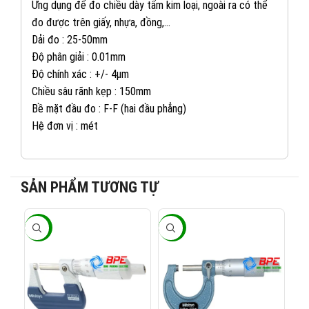
Ứng dụng để đo chiều dày tấm kim loại, ngoài ra có thể
đo được trên giấy, nhựa, đồng,…
Dải đo : 25-50mm
Độ phân giải : 0.01mm
Độ chính xác : +/- 4µm
Chiều sâu rãnh kẹp : 150mm
Bề mặt đầu đo : F-F (hai đầu phẳng)
Hệ đơn vị : mét
SẢN PHẨM TƯƠNG TỰ
082 234 2688
KINH DOANH 1:
-20%
-20%
-2
0965 101 613
KINH DOANH 2:
0824 927 568
KINH DOANH 3: