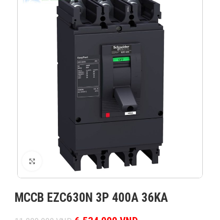
XEM ẢNH
MCCB EZC630N 3P 400A 36KA