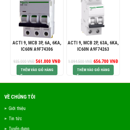
0823 944 186
KINH DOANH 4:
ACTI 9, MCB 3P, 6A, 6KA,
ACTI 9, MCB 2P, 63A, 6KA,
AC
IC60N A9F74306
IC60N A9F74263
561.000
Giá gốc là:
VNĐ
Giá hiện tại là:
656.700
Giá gốc là:
VNĐ
Giá hiệ
935.000
VNĐ
1.094.500
VNĐ
1.
935.000 VNĐ.
561.000 VNĐ.
1.094.500 VNĐ.
656.7
THÊM VÀO GIỎ HÀNG
THÊM VÀO GIỎ HÀNG
VỀ CHÚNG TÔI
Giới thiệu
Tin tức
Tuyển dụng