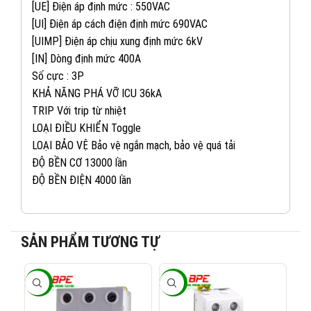
[UE] Điện áp định mức : 550VAC
[UI] Điện áp cách điện định mức 690VAC
[UIMP] Điện áp chịu xung định mức 6kV
[IN] Dòng định mức 400A
Số cực : 3P
KHẢ NĂNG PHÁ VỠ ICU 36kA
TRIP Với trip từ nhiệt
LOẠI ĐIỀU KHIỂN Toggle
LOẠI BẢO VỆ Bảo vệ ngắn mạch, bảo vệ quá tải
ĐỘ BỀN CƠ 13000 lần
ĐỘ BỀN ĐIỆN 4000 lần
082 234 2688
KINH DOANH 1:
SẢN PHẨM TƯƠNG TỰ
0965 101 613
KINH DOANH 2:
-40%
-40%
-4
0824 927 568
KINH DOANH 3: