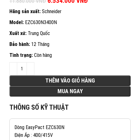
Giá gốc là: 11.880.000 VNĐ.
6.534.000
VNĐ
Giá hiện tại là:
11.880.000
VNĐ
6.534.000 VNĐ.
Hãng sản xuất:
Schneider
Model:
EZC630N3400N
Xuất xứ:
Trung Quốc
Bảo hành:
12 Tháng
Tình trạng:
Còn hàng
THÊM VÀO GIỎ HÀNG
MUA NGAY
THÔNG SỐ KỸ THUẬT
Dòng EasyPact EZC630N
Điện Áp : 400/415V