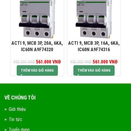
0823 944 186
KINH DOANH 4:
ACTI 9, MCB 3P, 20A, 6KA,
ACTI 9, MCB 3P, 16A, 6KA,
AC
IC60N A9F74320
IC60N A9F74316
561.000
Giá gốc là:
VNĐ
Giá hiện tại là:
561.000
Giá gốc là:
VNĐ
Giá hiện
935.000
VNĐ
935.000
VNĐ
74
935.000 VNĐ.
561.000 VNĐ.
935.000 VNĐ.
561.00
THÊM VÀO GIỎ HÀNG
THÊM VÀO GIỎ HÀNG
VỀ CHÚNG TÔI
Giới thiệu
Tin tức
Tuyển dụng