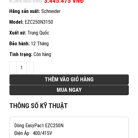
Giá gốc là: 6.264.500 VNĐ.
3.445.475
VNĐ
Giá hiện tại là:
6.264.500
VNĐ
3.445.475 VNĐ.
Hãng sản xuất:
Schneider
Model:
EZC250N3150
Xuất xứ:
Trung Quốc
Bảo hành:
12 Tháng
Tình trạng:
Còn hàng
THÊM VÀO GIỎ HÀNG
MUA NGAY
THÔNG SỐ KỸ THUẬT
Dòng EasyPact EZC250N
Điện Áp : 400/415V