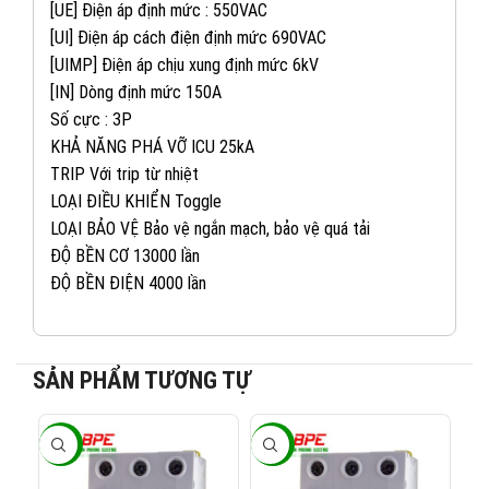
[UE] Điện áp định mức : 550VAC
[UI] Điện áp cách điện định mức 690VAC
[UIMP] Điện áp chịu xung định mức 6kV
[IN] Dòng định mức 150A
Số cực : 3P
KHẢ NĂNG PHÁ VỠ ICU 25kA
TRIP Với trip từ nhiệt
LOẠI ĐIỀU KHIỂN Toggle
LOẠI BẢO VỆ Bảo vệ ngắn mạch, bảo vệ quá tải
ĐỘ BỀN CƠ 13000 lần
ĐỘ BỀN ĐIỆN 4000 lần
082 234 2688
KINH DOANH 1:
SẢN PHẨM TƯƠNG TỰ
0965 101 613
KINH DOANH 2:
-40%
-40%
-4
0824 927 568
KINH DOANH 3: