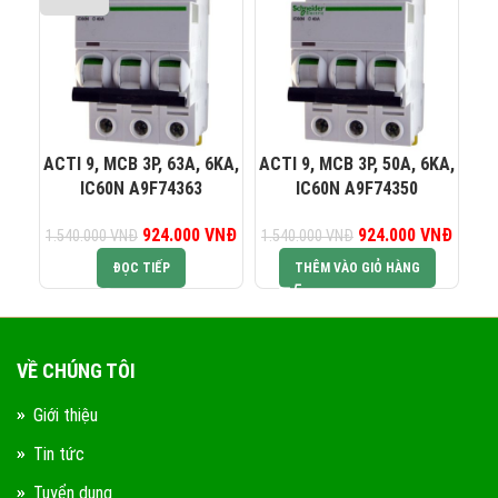
0823 944 186
KINH DOANH 4:
ACTI 9, MCB 3P, 63A, 6KA,
ACTI 9, MCB 3P, 50A, 6KA,
AC
IC60N A9F74363
IC60N A9F74350
924.000
Giá gốc là:
VNĐ
Giá hiện tại là:
924.000
Giá gốc là:
VNĐ
Giá hiệ
1.540.000
VNĐ
1.540.000
VNĐ
1.
1.540.000 VNĐ.
924.000 VNĐ.
1.540.000 VNĐ.
924.0
ĐỌC TIẾP
THÊM VÀO GIỎ HÀNG
VỀ CHÚNG TÔI
Giới thiệu
Tin tức
Tuyển dụng