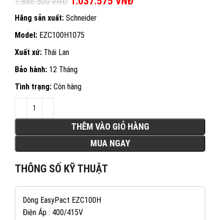
Giá gốc là: 1.886.500 VNĐ.
1.037.575
VNĐ
Giá hiện tại là:
1.886.500
VNĐ
1.037.575 VNĐ.
Hãng sản xuất:
Schneider
Model:
EZC100H1075
Xuất xứ:
Thái Lan
Bảo hành:
12 Tháng
Tình trạng:
Còn hàng
THÊM VÀO GIỎ HÀNG
MUA NGAY
THÔNG SỐ KỸ THUẬT
Dòng EasyPact EZC100H
Điện Áp : 400/415V