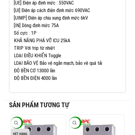
[UE] Điện áp định mức : 550VAC
[UI] Điện áp cách điện định mức 690VAC
[UIMP] Điện áp chịu xung định mức 6kV
[IN] Dòng định mức 75A
Số cực : 1P
KHẢ NĂNG PHÁ VỠ ICU 25kA
TRIP Với trip từ nhiệt
LOẠI ĐIỀU KHIỂN Toggle
LOẠI BẢO VỆ Bảo vệ ngắn mạch, bảo vệ quá tải
ĐỘ BỀN CƠ 13000 lần
ĐỘ BỀN ĐIỆN 4000 lần
082 234 2688
KINH DOANH 1:
SẢN PHẨM TƯƠNG TỰ
0965 101 613
KINH DOANH 2:
-40%
-40%
-4
0824 927 568
KINH DOANH 3:
HẾT HÀNG