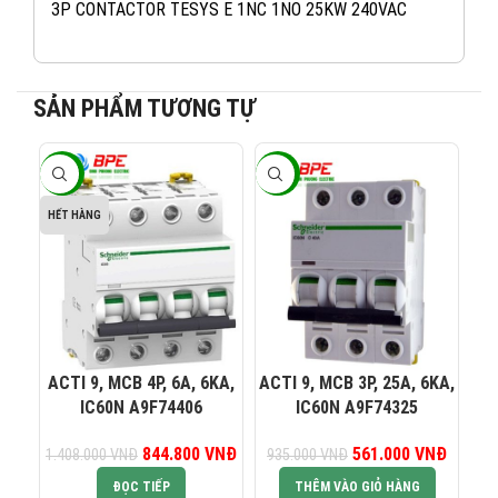
3P CONTACTOR TESYS E 1NC 1NO 25KW 240VAC
SẢN PHẨM TƯƠNG TỰ
-40%
-40%
-4
082 234 2688
KINH DOANH 1:
HẾT HÀNG
0965 101 613
KINH DOANH 2:
0824 927 568
KINH DOANH 3:
ACTI 9, MCB 4P, 6A, 6KA,
ACTI 9, MCB 3P, 25A, 6KA,
AC
IC60N A9F74406
IC60N A9F74325
0823 944 186
KINH DOANH 4:
844.800
Giá gốc là:
VNĐ
Giá hiện tại là:
561.000
Giá gốc là:
VNĐ
Giá hiện
1.408.000
VNĐ
935.000
VNĐ
93
1.408.000 VNĐ.
844.800 VNĐ.
935.000 VNĐ.
561.00
ĐỌC TIẾP
THÊM VÀO GIỎ HÀNG