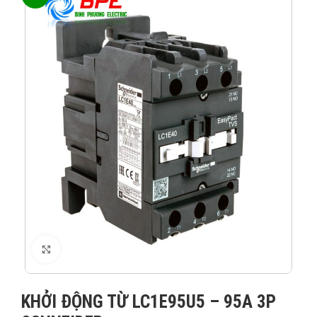
XEM ẢNH
KHỞI ĐỘNG TỪ LC1E95U5 – 95A 3P