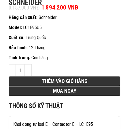
SCHNEIDER
Giá gốc là: 3.157.000 VNĐ.
1.894.200
VNĐ
Giá hiện tại là:
3.157.000
VNĐ
1.894.200 VNĐ.
Hãng sản xuất:
Schneider
Model:
LC1E95U5
Xuất xứ:
Trung Quốc
Bảo hành:
12 Tháng
Tình trạng:
Còn hàng
THÊM VÀO GIỎ HÀNG
MUA NGAY
THÔNG SỐ KỸ THUẬT
Khởi động tự loại E – Contactor E – LC1E95