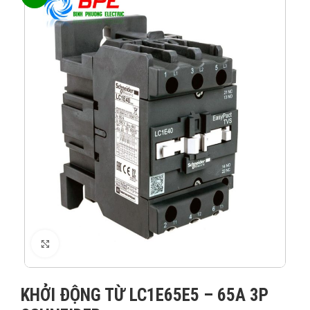
XEM ẢNH
KHỞI ĐỘNG TỪ LC1E65E5 – 65A 3P