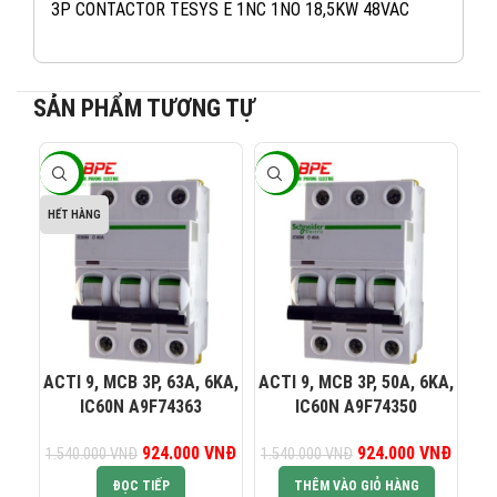
3P CONTACTOR TESYS E 1NC 1NO 18,5KW 48VAC
SẢN PHẨM TƯƠNG TỰ
-40%
-40%
-4
082 234 2688
KINH DOANH 1:
HẾT HÀNG
0965 101 613
KINH DOANH 2:
0824 927 568
KINH DOANH 3:
ACTI 9, MCB 3P, 63A, 6KA,
ACTI 9, MCB 3P, 50A, 6KA,
AC
IC60N A9F74363
IC60N A9F74350
0823 944 186
KINH DOANH 4:
924.000
Giá gốc là:
VNĐ
Giá hiện tại là:
924.000
Giá gốc là:
VNĐ
Giá hiệ
1.540.000
VNĐ
1.540.000
VNĐ
65
1.540.000 VNĐ.
924.000 VNĐ.
1.540.000 VNĐ.
924.0
ĐỌC TIẾP
THÊM VÀO GIỎ HÀNG