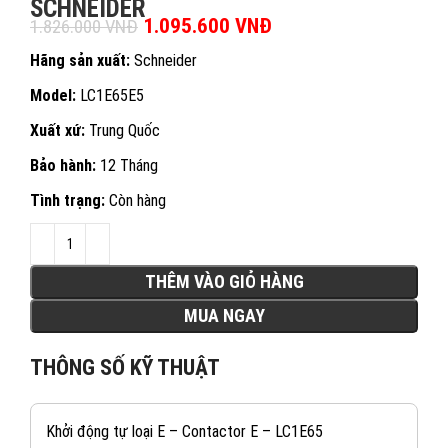
SCHNEIDER
Giá gốc là: 1.826.000 VNĐ.
1.095.600
VNĐ
Giá hiện tại là:
1.826.000
VNĐ
1.095.600 VNĐ.
Hãng sản xuất:
Schneider
Model:
LC1E65E5
Xuất xứ:
Trung Quốc
Bảo hành:
12 Tháng
Tình trạng:
Còn hàng
THÊM VÀO GIỎ HÀNG
MUA NGAY
THÔNG SỐ KỸ THUẬT
Khởi động tự loại E – Contactor E – LC1E65