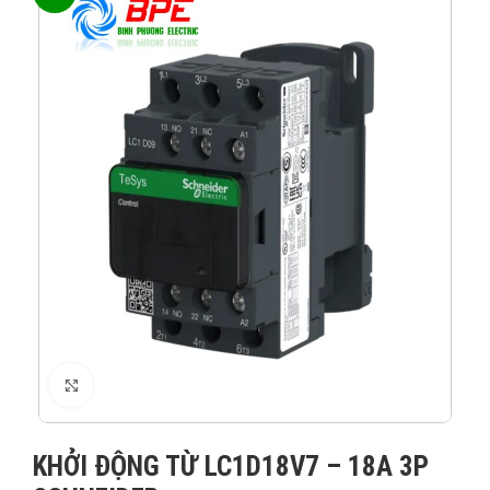
XEM ẢNH
KHỞI ĐỘNG TỪ LC1D18V7 – 18A 3P