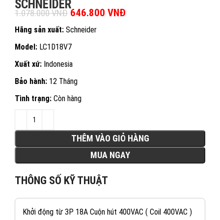
SCHNEIDER
Giá gốc là: 1.078.000 VNĐ.
646.800
VNĐ
Giá hiện tại là:
1.078.000
VNĐ
646.800 VNĐ.
Hãng sản xuất:
Schneider
Model:
LC1D18V7
Xuất xứ:
Indonesia
Bảo hành:
12 Tháng
Tình trạng:
Còn hàng
THÊM VÀO GIỎ HÀNG
MUA NGAY
THÔNG SỐ KỸ THUẬT
Khởi động từ 3P 18A Cuộn hút 400VAC ( Coil 400VAC )