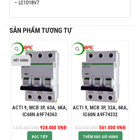
– LC1D18V7
SẢN PHẨM TƯƠNG TỰ
-40%
-40%
-4
082 234 2688
KINH DOANH 1:
HẾT HÀNG
0965 101 613
KINH DOANH 2:
0824 927 568
KINH DOANH 3:
ACTI 9, MCB 3P, 63A, 6KA,
ACTI 9, MCB 3P, 32A, 6KA,
AC
IC60N A9F74363
IC60N A9F74332
0823 944 186
KINH DOANH 4:
924.000
Giá gốc là:
VNĐ
Giá hiện tại là:
561.000
Giá gốc là:
VNĐ
Giá hiện
1.540.000
VNĐ
935.000
VNĐ
93
1.540.000 VNĐ.
924.000 VNĐ.
935.000 VNĐ.
561.00
ĐỌC TIẾP
THÊM VÀO GIỎ HÀNG