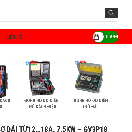
0
VNĐ
C
LIÊN HỆ
 CÁCH
ĐỒNG HỒ ĐO ĐIỆN
ĐỒNG HỒ ĐO ĐIỆN
AMP
KI
TRỞ CÁCH ĐIỆN
TRỞ ĐẤT
CƠ DẢI TỪ12…18A, 7.5KW – GV3P18