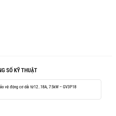
G SỐ KỸ THUẬT
082 234 2688
KINH DOANH 1:
ảo vệ động cơ dải từ12…18A, 7.5kW – GV3P18
0965 101 613
KINH DOANH 2: