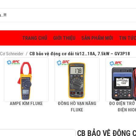
TRANG CHỦ
GIỚI THIỆU
SẢN PHẨM MỚI
TIN TỨ
Cơ Schneider
CB bảo vệ động cơ dải từ12…18A, 7.5kW – GV3P18
AMPE KÌM FLUKE
ĐỒNG HỒ VẠN NĂNG
ĐO ĐIỆN TRỞ
FLUKE
ĐIỆN HIO
CB BẢO VỆ ĐỘNG 