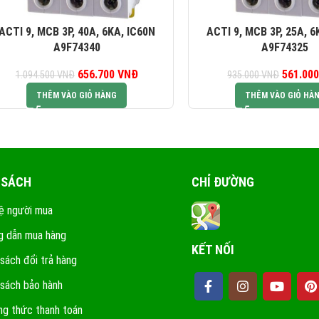
ACTI 9, MCB 3P, 40A, 6KA, IC60N
ACTI 9, MCB 3P, 25A, 6
A9F74340
A9F74325
656.700
Giá gốc là:
VNĐ
Giá hiện tại là:
561.00
G
1.094.500
VNĐ
935.000
VNĐ
1.094.500 VNĐ.
656.700 VNĐ.
93
THÊM VÀO GIỎ HÀNG
THÊM VÀO GIỎ HÀ
 SÁCH
CHỈ ĐƯỜNG
ệ người mua
 dẫn mua hàng
KẾT NỐI
 sách đổi trả hàng
 sách bảo hành
g thức thanh toán