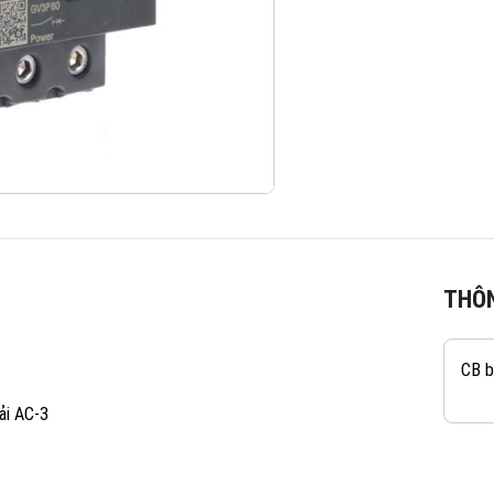
THÔN
CB b
ải AC-3