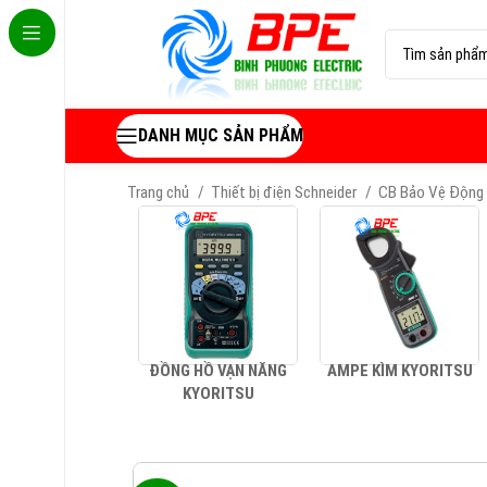
DANH MỤC SẢN PHẨM
Trang chủ
Thiết bị điện Schneider
CB Bảo Vệ Động 
ĐỒNG HỒ VẠN NĂNG
AMPE KÌM KYORITSU
KYORITSU