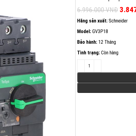
Giá g
3.84
6.996.000
VNĐ
Hãng sản xuất:
Schneider
Model:
GV3P18
Bảo hành:
12 Tháng
Tình trạng:
Còn hàng