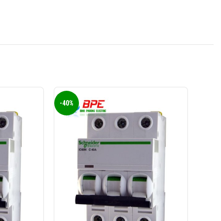
0824 927 568
KINH DOANH 3:
0823 944 186
KINH DOANH 4:
-40%
-40%