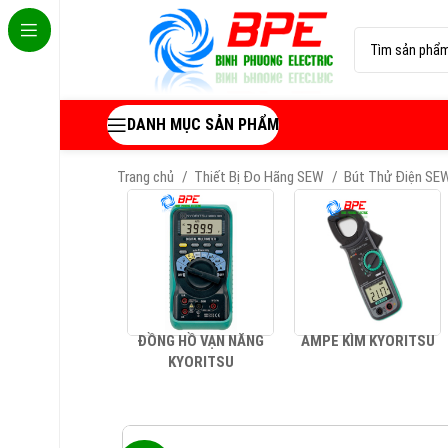
DANH MỤC SẢN PHẨM
Trang chủ
Thiết Bị Đo Hãng SEW
Bút Thử Điện S
ĐỒNG HỒ VẠN NĂNG
AMPE KÌM KYORITSU
KYORITSU