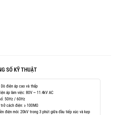
G SỐ KỸ THUẬT
: Dò điện áp cao và thấp
điện áp làm việc: 80V ~ 11.4kV AC
số: 50Hz / 60Hz
 trở cách điện: ≥ 100MΩ
ền điện môi: 20kV trong 3 phút giữa đầu tiếp xúc và kẹp