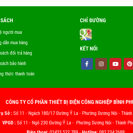
 SÁCH
CHỈ ĐƯỜNG
ệ người mua
 dẫn mua hàng
KẾT NỐI
 sách đổi trả hàng
 sách bảo hành
g thức thanh toán
CÔNG TY CỔ PHẦN THIẾT BỊ ĐIỆN CÔNG NGHIỆP BÌNH P
rụ Sở :
Số 11 - Ngách 180/17 Đường Ỷ La - Phường Dương Nội - Thành
VPGD :
Số 11 - Ngõ 230 Đường Ỷ La - Phường Dương Nội - Thành Ph
Điện thoại:
02433 522 789 -
Hotline:
082.234.2688