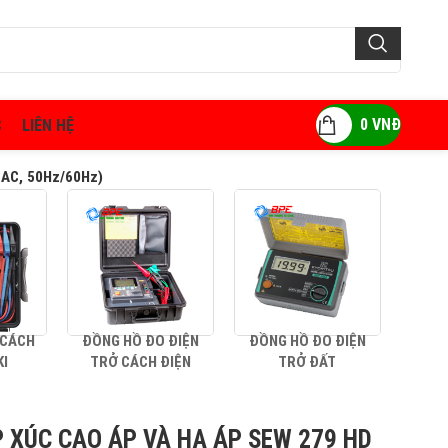
0
VNĐ
C
LIÊN HỆ
 AC, 50Hz/60Hz)
 CÁCH
ĐỒNG HỒ ĐO ĐIỆN
ĐỒNG HỒ ĐO ĐIỆN
AMP
KI
TRỞ CÁCH ĐIỆN
TRỞ ĐẤT
P XÚC CAO ÁP VÀ HẠ ÁP SEW 279 HD