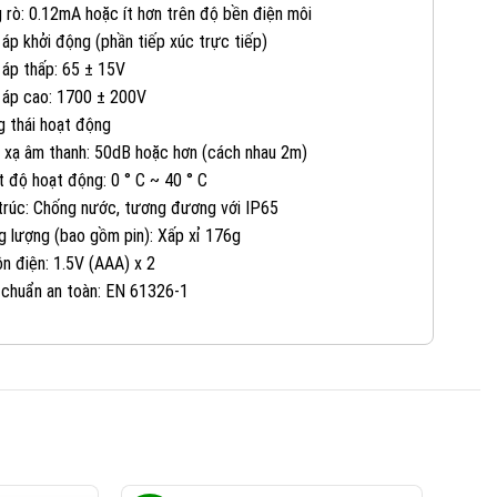
082 234 2688
KINH DOANH 1:
 rò: 0.12mA hoặc ít hơn trên độ bền điện môi
 áp khởi động (phần tiếp xúc trực tiếp)
 áp thấp: 65 ± 15V
0965 101 613
KINH DOANH 2:
 áp cao: 1700 ± 200V
g thái hoạt động
0824 927 568
KINH DOANH 3:
 xạ âm thanh: 50dB hoặc hơn (cách nhau 2m)
t độ hoạt động: 0 ° C ~ 40 ° C
trúc: Chống nước, tương đương với IP65
0823 944 186
KINH DOANH 4:
g lượng (bao gồm pin): Xấp xỉ 176g
n điện: 1.5V (AAA) x 2
 chuẩn an toàn: EN 61326-1