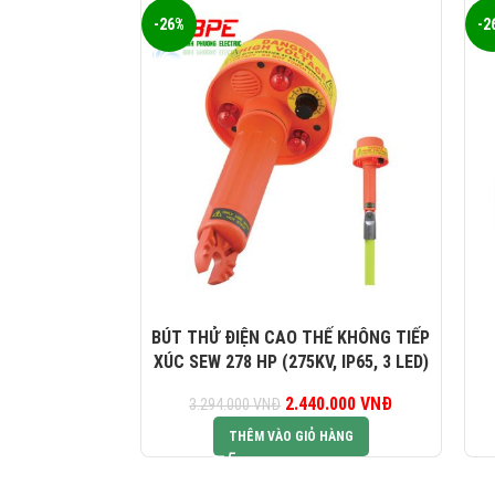
-26%
-2
BÚT THỬ ĐIỆN CAO THẾ KHÔNG TIẾP
XÚC SEW 278 HP (275KV, IP65, 3 LED)
2.440.000
Giá gốc là:
VNĐ
Giá hiện tại là:
3.294.000
VNĐ
3.294.000 VNĐ.
2.440.000 VNĐ
THÊM VÀO GIỎ HÀNG