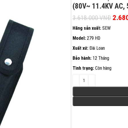
(80V~ 11.4KV AC,
Giá g
2.68
3.618.000
VNĐ
Hãng sản xuất:
SEW
Model:
279 HD
Xuất xứ:
Đài Loan
Bảo hành:
12 Tháng
Tình trạng:
Còn hàng