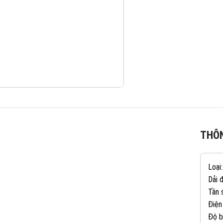
THÔN
Loại
Dải 
Tần 
Điện
Độ b