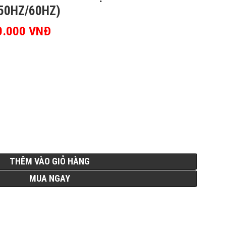
 50HZ/60HZ)
ốc là: 3.618.000 VNĐ.
0.000
VNĐ
Giá hiện tại là:
2.680.000 VNĐ.
THÊM VÀO GIỎ HÀNG
MUA NGAY