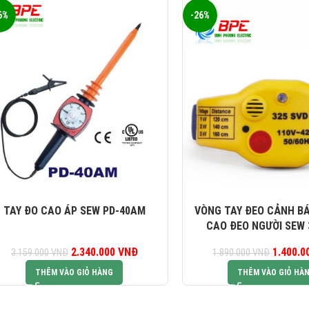
6%
-26%
TAY ĐO CAO ÁP SEW PD-40AM
VÒNG TAY ĐEO CẢNH BÁ
CAO ĐEO NGƯỜI SEW 
2.340.000
Giá gốc là:
VNĐ
Giá hiện tại là:
1.400.
G
3.159.000
VNĐ
1.890.000
VNĐ
.
3.159.000 VNĐ.
2.340.000 VNĐ.
1.8
THÊM VÀO GIỎ HÀNG
THÊM VÀO GIỎ HÀ