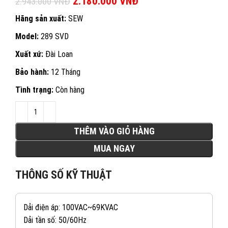
Giá gốc là: 2.943.000 VNĐ.
2.180.000
VNĐ
Giá hiện tại là:
2.943.000
VNĐ
2.180.000 VNĐ.
Hãng sản xuất:
SEW
Model:
289 SVD
Xuất xứ:
Đài Loan
Bảo hành:
12 Tháng
Tình trạng:
Còn hàng
THÊM VÀO GIỎ HÀNG
MUA NGAY
THÔNG SỐ KỸ THUẬT
Dải điện áp: 100VAC~69KVAC
Dải tần số: 50/60Hz