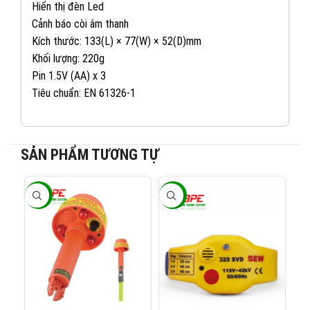
Hiển thị đèn Led
Cảnh báo còi âm thanh
Kích thước: 133(L) × 77(W) × 52(D)mm
Khối lượng: 220g
Pin 1.5V (AA) x 3
Tiêu chuẩn: EN 61326-1
SẢN PHẨM TƯƠNG TỰ
082 234 2688
KINH DOANH 1:
-26%
-26%
-2
0965 101 613
KINH DOANH 2:
0824 927 568
KINH DOANH 3: