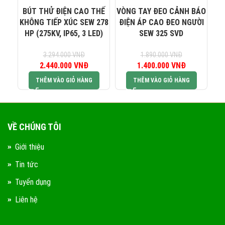
0823 944 186
KINH DOANH 4:
BÚT THỬ ĐIỆN CAO THẾ
VÒNG TAY ĐEO CẢNH BÁO
TH
KHÔNG TIẾP XÚC SEW 278
ĐIỆN ÁP CAO ĐEO NGƯỜI
Á
HP (275KV, IP65, 3 LED)
SEW 325 SVD
3.294.000
VNĐ
1.890.000
VNĐ
2.440.000
Giá gốc là:
VNĐ
Giá hiện tại là:
1.400.000
Giá gốc là:
VNĐ
Giá hiện tại 
3.294.000 VNĐ.
2.440.000 VNĐ.
1.890.000 VNĐ.
1.400.000 V
THÊM VÀO GIỎ HÀNG
THÊM VÀO GIỎ HÀNG
VỀ CHÚNG TÔI
Giới thiệu
Tin tức
Tuyển dụng
Liên hệ