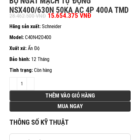
BỘ NGẮT MẠCH TỰ ĐỘNG
NSX400/630N 50KA AC 4P 400A TMD
Giá gốc là: 28.462.500 VNĐ.
15.654.375
VNĐ
Giá hiện tại là:
28.462.500
VNĐ
15.654.375 VNĐ.
Hãng sản xuất:
Schneider
Model:
C40N42D400
Xuất xứ:
Ấn Độ
Bảo hành:
12 Tháng
Tình trạng:
Còn hàng
THÊM VÀO GIỎ HÀNG
MUA NGAY
THÔNG SỐ KỸ THUẬT