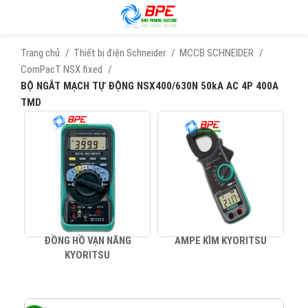
Trang chủ
Thiết bị điện Schneider
MCCB SCHNEIDER
ComPacT NSX fixed
BỘ NGẮT MẠCH TỰ ĐỘNG NSX400/630N 50kA AC 4P 400A
TMD
ĐỒNG HỒ VẠN NĂNG
AMPE KÌM KYORITSU
KYORITSU