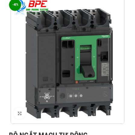
-45%
XEM ẢNH