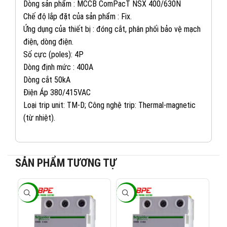
Dòng sản phẩm : MCCB ComPacT NSX 400/630N
Chế độ lắp đặt của sản phẩm : Fix.
Ứng dụng của thiết bị : đóng cắt, phân phối bảo vệ mạch
điện, dòng điện.
Số cực (poles): 4P
Dòng định mức : 400A
Dòng cắt 50kA
Điện Áp 380/415VAC
Loại trip unit: TM-D; Công nghệ trip: Thermal-magnetic
(từ nhiệt).
082 234 2688
KINH DOANH 1:
SẢN PHẨM TƯƠNG TỰ
0965 101 613
KINH DOANH 2:
-40%
-40%
-4
0824 927 568
KINH DOANH 3: