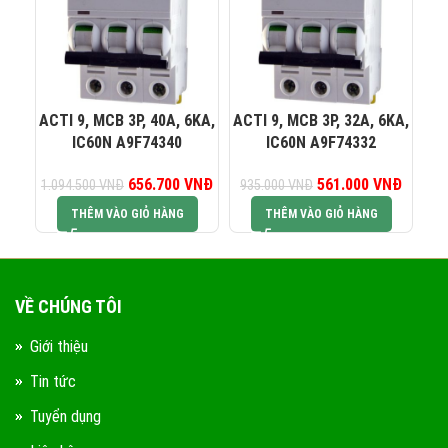
0823 944 186
KINH DOANH 4:
ACTI 9, MCB 3P, 40A, 6KA,
ACTI 9, MCB 3P, 32A, 6KA,
AC
IC60N A9F74340
IC60N A9F74332
656.700
Giá gốc là:
VNĐ
Giá hiện tại là:
561.000
Giá gốc là:
VNĐ
Giá hiện
1.094.500
VNĐ
935.000
VNĐ
74
1.094.500 VNĐ.
656.700 VNĐ.
935.000 VNĐ.
561.00
THÊM VÀO GIỎ HÀNG
THÊM VÀO GIỎ HÀNG
VỀ CHÚNG TÔI
Giới thiệu
Tin tức
Tuyển dụng