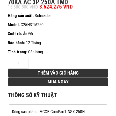
70KA AC 3P 250A TMD
Giá gốc là: 15.680.500 VNĐ.
8.624.275
VNĐ
Giá hiện tại là:
15.680.500
VNĐ
8.624.275 VNĐ.
Hãng sản xuất:
Schneider
Model:
C25H3TM250
Xuất xứ:
Ấn Độ
Bảo hành:
12 Tháng
Tình trạng:
Còn hàng
THÊM VÀO GIỎ HÀNG
MUA NGAY
THÔNG SỐ KỸ THUẬT
Dòng sản phẩm : MCCB ComPacT NSX 250H