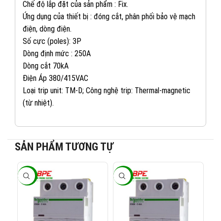
Chế độ lắp đặt của sản phẩm : Fix.
Ứng dụng của thiết bị : đóng cắt, phân phối bảo vệ mạch
điện, dòng điện.
Số cực (poles): 3P
Dòng định mức : 250A
Dòng cắt 70kA
Điện Áp 380/415VAC
Loại trip unit: TM-D; Công nghệ trip: Thermal-magnetic
(từ nhiệt).
082 234 2688
KINH DOANH 1:
SẢN PHẨM TƯƠNG TỰ
0965 101 613
KINH DOANH 2:
-40%
-40%
-4
0824 927 568
KINH DOANH 3: