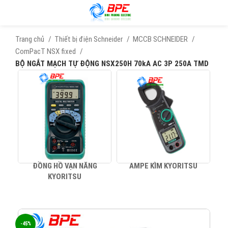
Trang chủ
Thiết bị điện Schneider
MCCB SCHNEIDER
ComPacT NSX fixed
BỘ NGẮT MẠCH TỰ ĐỘNG NSX250H 70kA AC 3P 250A TMD
ĐỒNG HỒ VẠN NĂNG
AMPE KÌM KYORITSU
KYORITSU
-45%