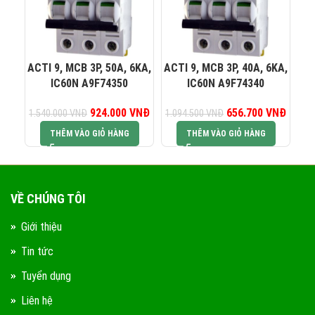
0823 944 186
KINH DOANH 4:
ACTI 9, MCB 3P, 50A, 6KA,
ACTI 9, MCB 3P, 40A, 6KA,
AC
IC60N A9F74350
IC60N A9F74340
924.000
Giá gốc là:
VNĐ
Giá hiện tại là:
656.700
Giá gốc là:
VNĐ
Giá hiệ
1.540.000
VNĐ
1.094.500
VNĐ
93
1.540.000 VNĐ.
924.000 VNĐ.
1.094.500 VNĐ.
656.7
THÊM VÀO GIỎ HÀNG
THÊM VÀO GIỎ HÀNG
VỀ CHÚNG TÔI
Giới thiệu
Tin tức
Tuyển dụng
Liên hệ