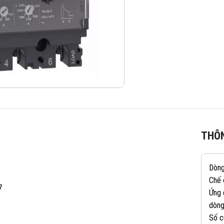
THÔN
Dòn
Chế 
7
Ứng 
dòng
Số c