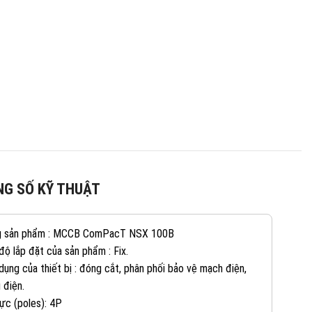
G SỐ KỸ THUẬT
g sản phẩm : MCCB ComPacT NSX 100B
độ lắp đặt của sản phẩm : Fix.
082 234 2688
KINH DOANH 1:
dụng của thiết bị : đóng cắt, phân phối bảo vệ mạch điện,
 điện.
ực (poles): 4P
0965 101 613
KINH DOANH 2: