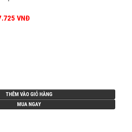
ốc là: 6.759.500 VNĐ.
7.725
VNĐ
Giá hiện tại là:
3.717.725 VNĐ.
THÊM VÀO GIỎ HÀNG
MUA NGAY