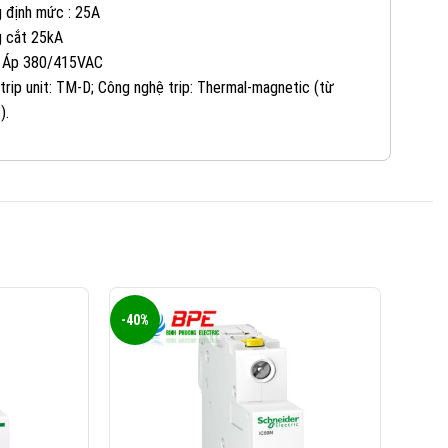
 định mức : 25A
 cắt 25kA
0824 927 568
KINH DOANH 3:
 Áp 380/415VAC
 trip unit: TM-D; Công nghệ trip: Thermal-magnetic (từ
).
0823 944 186
KINH DOANH 4:
-40%
-40%