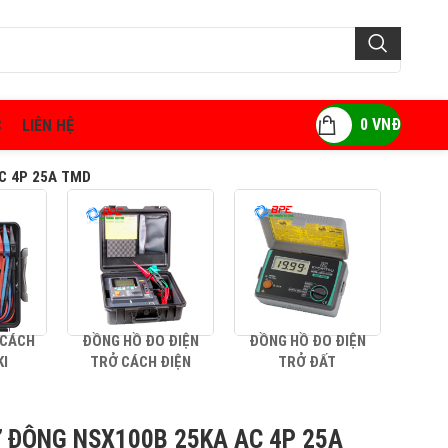
0
VNĐ
C
LIÊN HỆ
C 4P 25A TMD
 CÁCH
ĐỒNG HỒ ĐO ĐIỆN
ĐỒNG HỒ ĐO ĐIỆN
AMP
KI
TRỞ CÁCH ĐIỆN
TRỞ ĐẤT
 ĐỘNG NSX100B 25KA AC 4P 25A