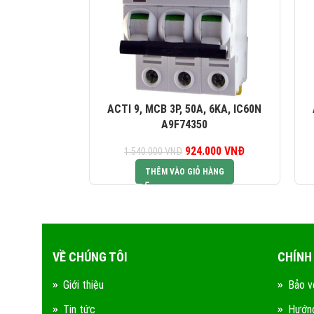
ACTI 9, MCB 3P, 50A, 6KA, IC60N
A9F74350
924.000
Giá gốc là:
VNĐ
Giá hiện tại là:
1.540.000
VNĐ
1.540.000 VNĐ.
924.000 VNĐ.
THÊM VÀO GIỎ HÀNG
VỀ CHÚNG TÔI
CHÍNH
Giới thiệu
Bảo v
Tin tức
Hướng