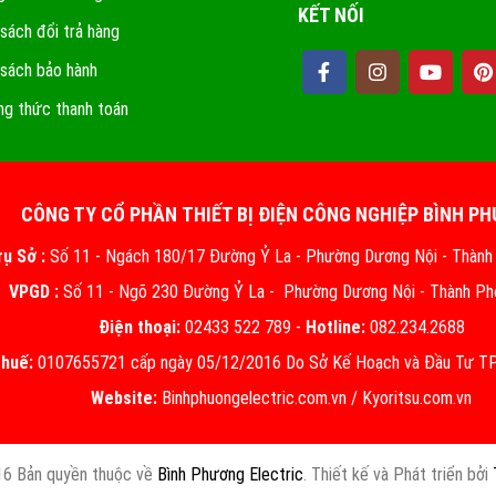
KẾT NỐI
 sách đổi trả hàng
 sách bảo hành
g thức thanh toán
CÔNG TY CỔ PHẦN THIẾT BỊ ĐIỆN CÔNG NGHIỆP BÌNH P
rụ Sở :
Số 11 - Ngách 180/17 Đường Ỷ La - Phường Dương Nội - Thành
VPGD :
Số 11 - Ngõ 230 Đường Ỷ La - Phường Dương Nội - Thành Ph
Điện thoại:
02433 522 789 -
Hotline:
082.234.2688
thuế:
0107655721 cấp ngày 05/12/2016 Do Sở Kế Hoạch và Đầu Tư TP.
Website:
Binhphuongelectric.com.vn
/
Kyoritsu.com.vn
6 Bản quyền thuộc về
Bình Phương Electric
. Thiết kế và Phát triển bởi