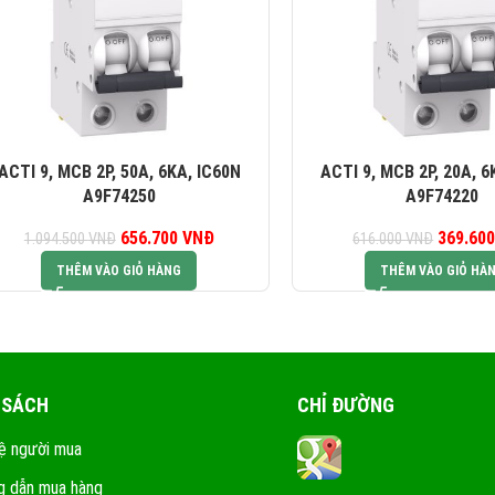
ACTI 9, MCB 2P, 50A, 6KA, IC60N
ACTI 9, MCB 2P, 20A, 6
A9F74250
A9F74220
656.700
Giá gốc là:
VNĐ
Giá hiện tại là:
369.60
G
1.094.500
VNĐ
616.000
VNĐ
1.094.500 VNĐ.
656.700 VNĐ.
61
THÊM VÀO GIỎ HÀNG
THÊM VÀO GIỎ HÀ
 SÁCH
CHỈ ĐƯỜNG
ệ người mua
 dẫn mua hàng