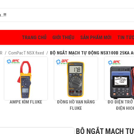
TRANG CHỦ
GIỚI THIỆU
SẢN PHẨM MỚI
TIN TỨ
ER
ComPacT NSX fixed
BỘ NGẮT MẠCH TỰ ĐỘNG NSX100B 25KA A
AMPE KÌM FLUKE
ĐỒNG HỒ VẠN NĂNG
ĐO ĐIỆN TRỞ
FLUKE
ĐIỆN HIO
BỘ NGẮT MẠCH TỰ