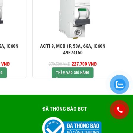
KA, IC60N
ACTI 9, MCB 1P, 50A, 6KA, IC60N
AC
A9F74150
0
iá gốc là:
VNĐ
Giá hiện tại là:
227.700
Giá gốc là:
VNĐ
Giá hiện tại là:
379.500
VNĐ
6.000 VNĐ.
369.600 VNĐ.
379.500 VNĐ.
227.700 VNĐ.
NG
THÊM VÀO GIỎ HÀNG
ĐÃ THÔNG BÁO BCT