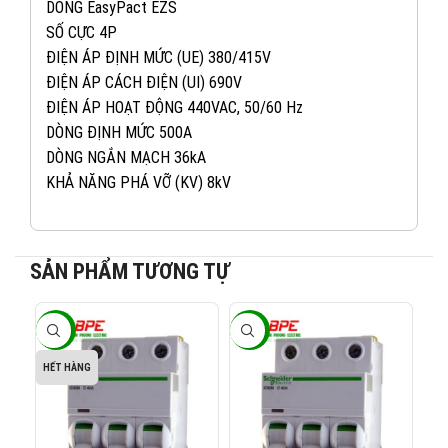
DÒNG EasyPact EZS
SỐ CỰC 4P
ĐIỆN ÁP ĐỊNH MỨC (UE) 380/415V
ĐIỆN ÁP CÁCH ĐIỆN (UI) 690V
ĐIỆN ÁP HOẠT ĐỘNG 440VAC, 50/60 Hz
DÒNG ĐỊNH MỨC 500A
DÒNG NGẮN MẠCH 36kA
KHẢ NĂNG PHÁ VỠ (KV) 8kV
SẢN PHẨM TƯƠNG TỰ
082 234 2688
KINH DOANH 1:
-40%
-40%
-4
0965 101 613
KINH DOANH 2:
HẾT HÀNG
0824 927 568
KINH DOANH 3: