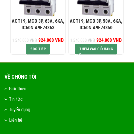
0823 944 186
KINH DOANH 4:
ACTI 9, MCB 3P, 63A, 6KA,
ACTI 9, MCB 3P, 50A, 6KA,
AC
IC60N A9F74363
IC60N A9F74350
924.000
Giá gốc là:
VNĐ
Giá hiện tại là:
924.000
Giá gốc là:
VNĐ
Giá hiệ
1.540.000
VNĐ
1.540.000
VNĐ
1.
1.540.000 VNĐ.
924.000 VNĐ.
1.540.000 VNĐ.
924.0
ĐỌC TIẾP
THÊM VÀO GIỎ HÀNG
VỀ CHÚNG TÔI
Giới thiệu
Tin tức
Tuyển dụng
Liên hệ