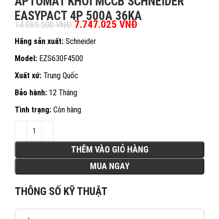
APTOMAT KHỐI MCCB SCHNEIDER
EASYPACT 4P 500A 36KA
Giá gốc là: 14.085.500 VNĐ.
7.747.025
VNĐ
Giá hiện tại là:
14.085.500
VNĐ
7.747.025 VNĐ.
Hãng sản xuất:
Schneider
Model:
EZS630F4500
Xuất xứ:
Trung Quốc
Bảo hành:
12 Tháng
Tình trạng:
Còn hàng
THÊM VÀO GIỎ HÀNG
MUA NGAY
THÔNG SỐ KỸ THUẬT