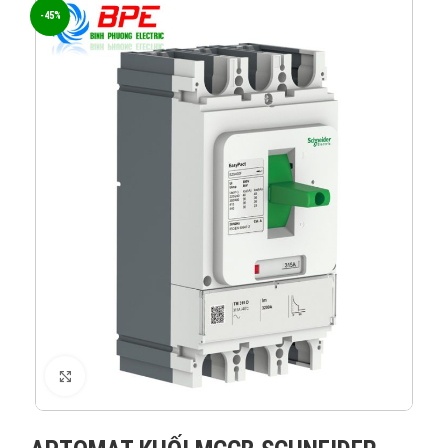
-45%
XEM ẢNH