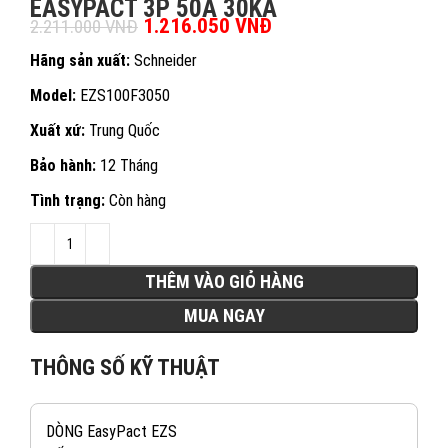
EASYPACT 3P 50A 30KA
Giá gốc là: 2.211.000 VNĐ.
1.216.050
VNĐ
Giá hiện tại là:
2.211.000
VNĐ
1.216.050 VNĐ.
Hãng sản xuất:
Schneider
Model:
EZS100F3050
Xuất xứ:
Trung Quốc
Bảo hành:
12 Tháng
Tình trạng:
Còn hàng
THÊM VÀO GIỎ HÀNG
MUA NGAY
THÔNG SỐ KỸ THUẬT
DÒNG EasyPact EZS