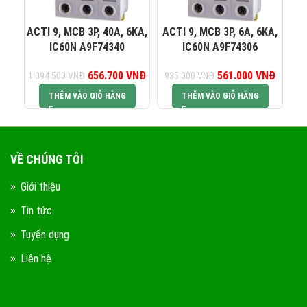
0823 944 186
KINH DOANH 4:
ACTI 9, MCB 3P, 40A, 6KA,
ACTI 9, MCB 3P, 6A, 6KA,
AC
IC60N A9F74340
IC60N A9F74306
656.700
Giá gốc là:
VNĐ
Giá hiện tại là:
561.000
Giá gốc là:
VNĐ
Giá hiện
1.094.500
VNĐ
935.000
VNĐ
1.
1.094.500 VNĐ.
656.700 VNĐ.
935.000 VNĐ.
561.00
THÊM VÀO GIỎ HÀNG
THÊM VÀO GIỎ HÀNG
VỀ CHÚNG TÔI
Giới thiệu
Tin tức
Tuyển dụng
Liên hệ