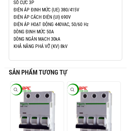
SỐ CỰC 3P
ĐIỆN ÁP ĐỊNH MỨC (UE) 380/415V
ĐIỆN ÁP CÁCH ĐIỆN (UI) 690V
ĐIỆN ÁP HOẠT ĐỘNG 440VAC, 50/60 Hz
DÒNG ĐỊNH MỨC 50A
DÒNG NGẮN MẠCH 30kA
KHẢ NĂNG PHÁ VỠ (KV) 8kV
SẢN PHẨM TƯƠNG TỰ
082 234 2688
KINH DOANH 1:
-40%
-40%
-4
0965 101 613
KINH DOANH 2:
0824 927 568
KINH DOANH 3: