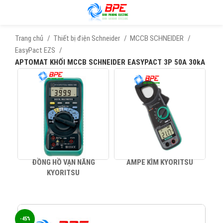
Trang chủ
Thiết bị điện Schneider
MCCB SCHNEIDER
EasyPact EZS
APTOMAT KHỐI MCCB SCHNEIDER EASYPACT 3P 50A 30kA
ĐỒNG HỒ VẠN NĂNG
AMPE KÌM KYORITSU
KYORITSU
-45%