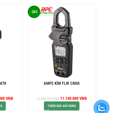
-26%
-26%
M78
AMPE KÌM FLIR CM65
000
iá gốc là:
VNĐ
Giá hiện tại là:
11.100.000
Giá gốc là:
VNĐ
Giá hiện tại là:
14.985.000
VNĐ
85.000 VNĐ.
11.100.000 VNĐ.
14.985.000 VNĐ.
11.100.000 VNĐ
NG
THÊM VÀO GIỎ HÀNG