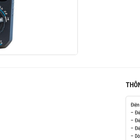
THÔN
Điện
– Đi
– Đi
– Đi
– Dò