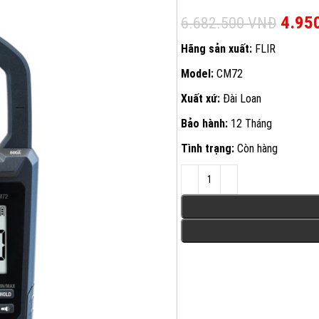
Giá g
4.95
6.682.500
VNĐ
Hãng sản xuất:
FLIR
Model:
CM72
Xuất xứ:
Đài Loan
Bảo hành:
12 Tháng
Tình trạng:
Còn hàng