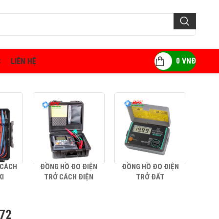
0
VNĐ
C
LIÊN HỆ
 CÁCH
ĐỒNG HỒ ĐO ĐIỆN
ĐỒNG HỒ ĐO ĐIỆN
AMP
KI
TRỞ CÁCH ĐIỆN
TRỞ ĐẤT
72