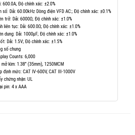
i: 600.0A; Độ chính xác: ±2.0%
082 234 2688
KINH DOANH 1:
n số: Dải: 60.00kHz Dòng điện VFD AC:; Độ chính xác: ±0.1%
ện trở: Dải: 6000Ω; Độ chính xác: ±1.0%
0965 101 613
KINH DOANH 2:
nh liên tục: Dải: 600.0Ω; Độ chính xác: ±1.0%
ện dung: Dải: 1000μF; Độ chính xác: ±1.0%
-ốt: Dải: 1.5V; Độ chính xác: ±1.5%
0824 927 568
KINH DOANH 3:
g số chung
splay Counts: 6,000
0823 944 186
KINH DOANH 4:
 mở kìm: 1.38″ (35mm), 1250MCM
p định mức: CAT IV-600V, CAT III-1000V
ấy chứng nhận: UL
ại pin: 4 x AAA