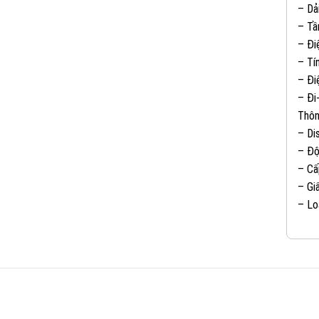
– Dả
– Tầ
– Đi
– Tí
– Đi
– Đi
Thôn
– Di
– Độ
– Cấ
– Gi
– Lo