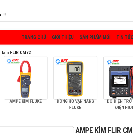
TRANG CHỦ
GIỚI THIỆU
SẢN PHẨM MỚI
TIN TỨ
 kìm FLIR CM72
AMPE KÌM FLUKE
ĐỒNG HỒ VẠN NĂNG
ĐO ĐIỆN TRỞ
FLUKE
ĐIỆN HIO
AMPE KÌM FLIR CM