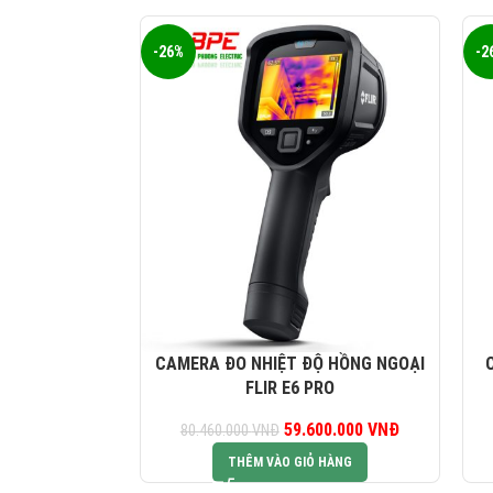
-26%
-2
CAMERA ĐO NHIỆT ĐỘ HỒNG NGOẠI
FLIR E6 PRO
59.600.000
Giá gốc là:
VNĐ
Giá hiện tại l
80.460.000
VNĐ
80.460.000 VNĐ.
59.600.000 V
THÊM VÀO GIỎ HÀNG