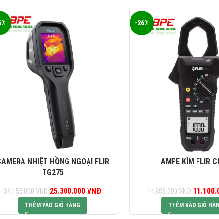
6%
-26%
CAMERA NHIỆT HỒNG NGOẠI FLIR
AMPE KÌM FLIR C
TG275
à:
25.300.000
Giá gốc là:
VNĐ
Giá hiện tại là:
11.100.
G
34.155.000
VNĐ
14.985.000
VNĐ
NĐ.
34.155.000 VNĐ.
25.300.000 VNĐ.
14.9
THÊM VÀO GIỎ HÀNG
THÊM VÀO GIỎ HÀ