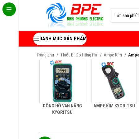
DANH MỤC SẢN PHẨM
Trang chủ
Thiết Bị Đo Hãng Flir
Ampe Kìm
Ampe
ĐỒNG HỒ VẠN NĂNG
AMPE KÌM KYORITSU
KYORITSU