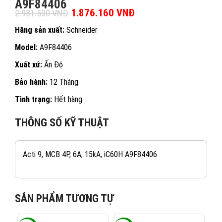
A9F84406
Giá gốc là: 2.931.500 VNĐ.
1.876.160
VNĐ
Giá hiện tại là:
2.931.500
VNĐ
1.876.160 VNĐ.
Hãng sản xuất:
Schneider
Model:
A9F84406
Xuất xứ:
Ấn Độ
Bảo hành:
12 Tháng
Tình trạng:
Hết hàng
THÔNG SỐ KỸ THUẬT
Acti 9, MCB 4P, 6A, 15kA, iC60H A9F84406
SẢN PHẨM TƯƠNG TỰ