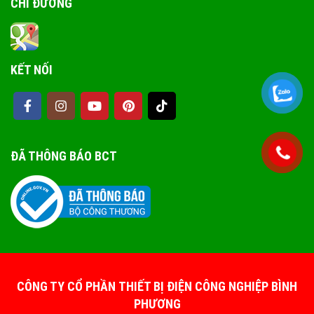
CHỈ ĐƯỜNG
KẾT NỐI
ĐÃ THÔNG BÁO BCT
CÔNG TY CỔ PHẦN THIẾT BỊ ĐIỆN CÔNG NGHIỆP BÌNH
PHƯƠNG