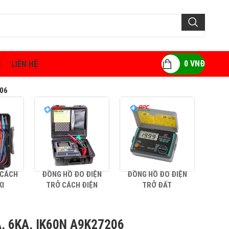
0
VNĐ
C
LIÊN HỆ
206
 CÁCH
ĐỒNG HỒ ĐO ĐIỆN
ĐỒNG HỒ ĐO ĐIỆN
AMP
KI
TRỞ CÁCH ĐIỆN
TRỞ ĐẤT
A, 6KA, IK60N A9K27206