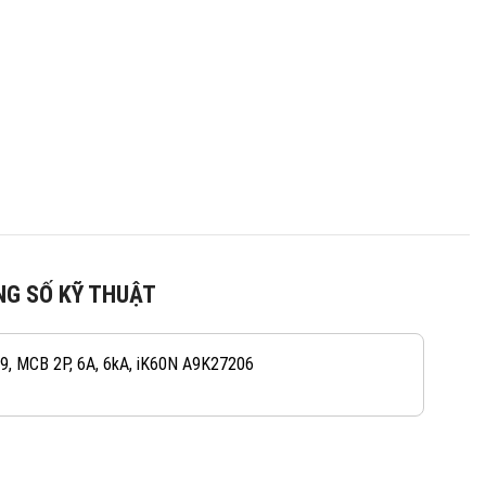
G SỐ KỸ THUẬT
082 234 2688
KINH DOANH 1:
 9, MCB 2P, 6A, 6kA, iK60N A9K27206
0965 101 613
KINH DOANH 2:
0824 927 568
KINH DOANH 3: