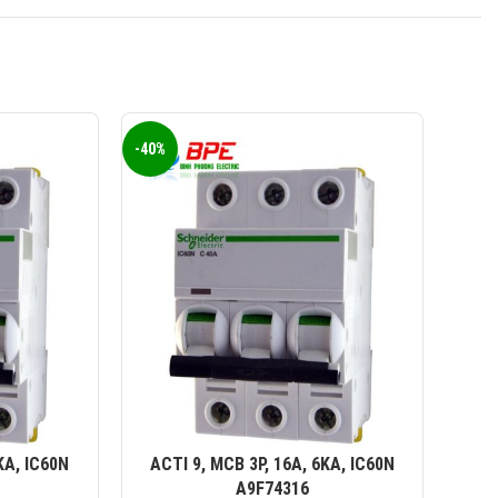
0823 944 186
KINH DOANH 4:
-40%
-40%
KA, IC60N
ACTI 9, MCB 3P, 16A, 6KA, IC60N
AC
A9F74316