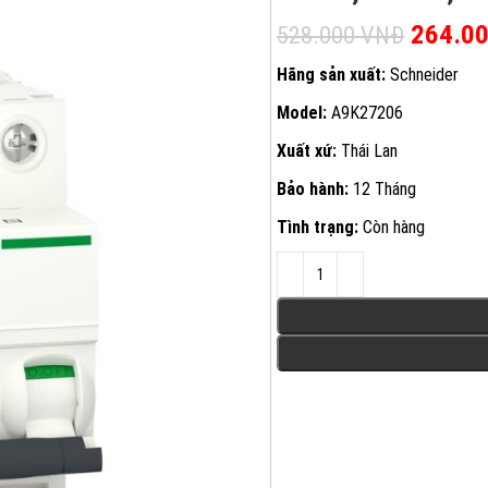
Giá gốc
264.0
528.000
VNĐ
Hãng sản xuất:
Schneider
Model:
A9K27206
Xuất xứ:
Thái Lan
Bảo hành:
12 Tháng
Tình trạng:
Còn hàng