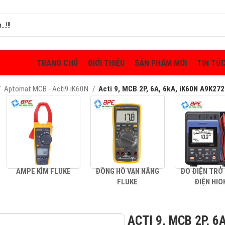
TRANG CHỦ
GIỚI THIỆU
SẢN PHẨM MỚI
TIN TỨ
Aptomat MCB - Acti9 iK60N
Acti 9, MCB 2P, 6A, 6kA, iK60N A9K27
AMPE KÌM FLUKE
ĐỒNG HỒ VẠN NĂNG
ĐO ĐIỆN TRỞ
FLUKE
ĐIỆN HIO
ACTI 9, MCB 2P, 6