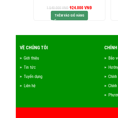
924.000
Giá gốc là:
VNĐ
Giá hiện tại là:
1.540.000
VNĐ
1.540.000 VNĐ.
924.000 VNĐ.
THÊM VÀO GIỎ HÀNG
VỀ CHÚNG TÔI
CHÍNH
Giới thiệu
Bảo v
Tin tức
Hướng
Tuyển dụng
Chính
Liên hệ
Chính
Phươn