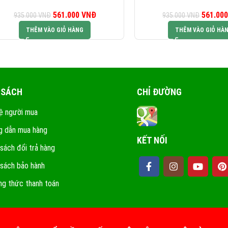
561.000
Giá gốc là:
VNĐ
Giá hiện tại là:
561.00
G
935.000
VNĐ
935.000
VNĐ
935.000 VNĐ.
561.000 VNĐ.
93
THÊM VÀO GIỎ HÀNG
THÊM VÀO GIỎ HÀ
 SÁCH
CHỈ ĐƯỜNG
ệ người mua
 dẫn mua hàng
KẾT NỐI
 sách đổi trả hàng
 sách bảo hành
g thức thanh toán