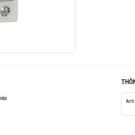
THÔN
hiệp
Acti