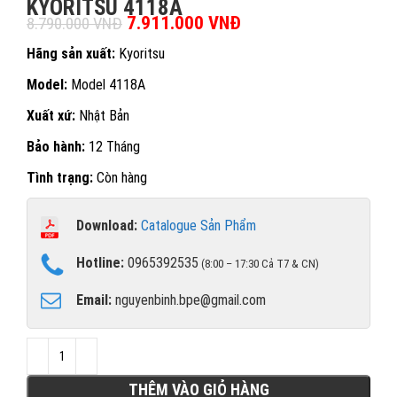
KYORITSU 4118A
Giá gốc là: 8.790.000 VNĐ.
7.911.000
VNĐ
Giá hiện tại là:
8.790.000
VNĐ
7.911.000 VNĐ.
Hãng sản xuất:
Kyoritsu
Model:
Model 4118A
Xuất xứ:
Nhật Bản
Bảo hành:
12 Tháng
Tình trạng:
Còn hàng
Download:
Catalogue Sản Phẩm
Hotline:
0965392535
(8:00 – 17:30 Cả T7 & CN)
Email:
nguyenbinh.bpe@gmail.com
THÊM VÀO GIỎ HÀNG