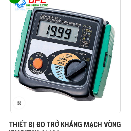
XEM ẢNH
THIẾT BỊ ĐO TRỞ KHÁNG MẠCH VÒNG