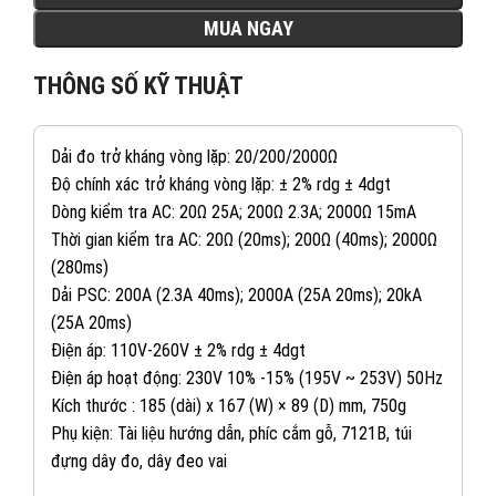
MUA NGAY
THÔNG SỐ KỸ THUẬT
Dải đo trở kháng vòng lặp: 20/200/2000Ω
Độ chính xác trở kháng vòng lặp: ± 2% rdg ± 4dgt
Dòng kiểm tra AC: 20Ω 25A; 200Ω 2.3A; 2000Ω 15mA
Thời gian kiểm tra AC: 20Ω (20ms); 200Ω (40ms); 2000Ω
(280ms)
Dải PSC: 200A (2.3A 40ms); 2000A (25A 20ms); 20kA
(25A 20ms)
Điện áp: 110V-260V ± 2% rdg ± 4dgt
Điện áp hoạt động: 230V 10% -15% (195V ~ 253V) 50Hz
Kích thước : 185 (dài) x 167 (W) × 89 (D) mm, 750g
Phụ kiện: Tài liệu hướng dẫn, phíc cắm gỗ, 7121B, túi
082 234 2688
KINH DOANH 1:
đựng dây đo, dây đeo vai