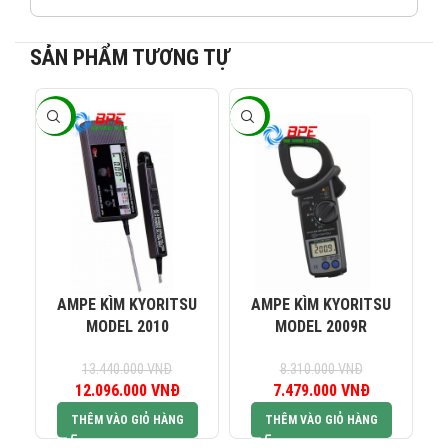
0965 101 613
KINH DOANH 2:
SẢN PHẨM TƯƠNG TỰ
0824 927 568
KINH DOANH 3:
-10%
-10%
-1
0823 944 186
KINH DOANH 4:
AMPE KÌM KYORITSU
AMPE KÌM KYORITSU
MODEL 2010
MODEL 2009R
13.440.000
VNĐ
8.310.000
VNĐ
12.096.000
Giá gốc là:
VNĐ
Giá hiện tại là:
7.479.000
Giá gốc là:
VNĐ
Giá hiện tại 
13.440.000 VNĐ.
12.096.000 VNĐ.
8.310.000 VNĐ.
7.479.000 V
THÊM VÀO GIỎ HÀNG
THÊM VÀO GIỎ HÀNG