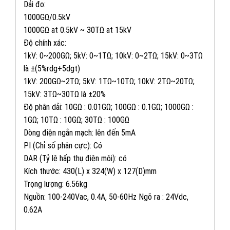
Dải đo:
1000GΩ/0.5kV
1000GΩ at 0.5kV ~ 30TΩ at 15kV
Độ chính xác:
1kV: 0~200GΩ; 5kV: 0~1TΩ; 10kV: 0~2TΩ; 15kV: 0~3TΩ
là ±(5%rdg+5dgt)
1kV: 200GΩ~2TΩ; 5kV: 1TΩ~10TΩ; 10kV: 2TΩ~20TΩ;
15kV: 3TΩ~30TΩ là ±20%
Độ phân dải: 10GΩ : 0.01GΩ; 100GΩ : 0.1GΩ; 1000GΩ :
1GΩ; 10TΩ : 10GΩ; 30TΩ : 100GΩ
Dòng điện ngắn mạch: lên đến 5mA
PI (Chỉ số phân cực): Có
DAR (Tỷ lệ hấp thụ điện môi): có
Kích thước: 430(L) x 324(W) x 127(D)mm
Trọng lượng: 6.56kg
Nguồn: 100-240Vac, 0.4A, 50-60Hz Ngõ ra : 24Vdc,
082 234 2688
0.62A
KINH DOANH 1: