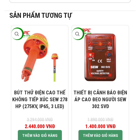
0965 101 613
KINH DOANH 2:
SẢN PHẨM TƯƠNG TỰ
0824 927 568
KINH DOANH 3:
-26%
-26%
-2
0823 944 186
KINH DOANH 4:
BÚT THỬ ĐIỆN CAO THẾ
THIẾT BỊ CẢNH BÁO ĐIỆN
TH
KHÔNG TIẾP XÚC SEW 278
ÁP CAO ĐEO NGƯỜI SEW
Á
HP (275KV, IP65, 3 LED)
302 SVD
3.294.000
VNĐ
1.890.000
VNĐ
2.440.000
Giá gốc là:
VNĐ
Giá hiện tại là:
1.400.000
Giá gốc là:
VNĐ
Giá hiện tại 
3.294.000 VNĐ.
2.440.000 VNĐ.
1.890.000 VNĐ.
1.400.000 V
THÊM VÀO GIỎ HÀNG
THÊM VÀO GIỎ HÀNG