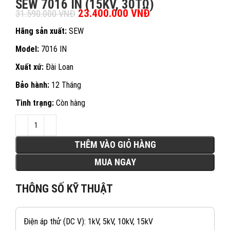
SEW 7016 IN (15KV, 30TΩ)
Giá gốc là: 31.590.000 VNĐ.
23.400.000
VNĐ
Giá hiện tại là:
31.590.000
VNĐ
23.400.000 VNĐ.
Hãng sản xuất:
SEW
Model:
7016 IN
Xuất xứ:
Đài Loan
Bảo hành:
12 Tháng
Tình trạng:
Còn hàng
THÊM VÀO GIỎ HÀNG
MUA NGAY
THÔNG SỐ KỸ THUẬT
Điện áp thử (DC V): 1kV, 5kV, 10kV, 15kV