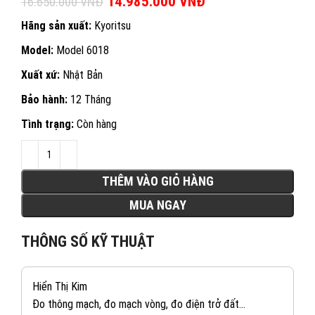
Giá gốc là: 16.650.000 VNĐ.
14.985.000
VNĐ
Giá hiện tại là:
16.650.000
VNĐ
14.985.000 VNĐ.
Hãng sản xuất:
Kyoritsu
Model:
Model 6018
Xuất xứ:
Nhật Bản
Bảo hành:
12 Tháng
Tình trạng:
Còn hàng
THÊM VÀO GIỎ HÀNG
MUA NGAY
THÔNG SỐ KỸ THUẬT
Hiển Thị Kim
Đo thông mạch, đo mạch vòng, đo điện trở đất…