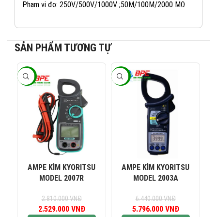
Phạm vi đo: 250V/500V/1000V ;50M/100M/2000 MΩ
SẢN PHẨM TƯƠNG TỰ
-10%
-10%
-1
082 234 2688
KINH DOANH 1:
0965 101 613
KINH DOANH 2:
0824 927 568
KINH DOANH 3:
AMPE KÌM KYORITSU
AMPE KÌM KYORITSU
MODEL 2007R
MODEL 2003A
0823 944 186
KINH DOANH 4:
2.810.000
VNĐ
6.440.000
VNĐ
2.529.000
Giá gốc là:
VNĐ
Giá hiện tại là:
5.796.000
Giá gốc là:
VNĐ
Giá hiện tại 