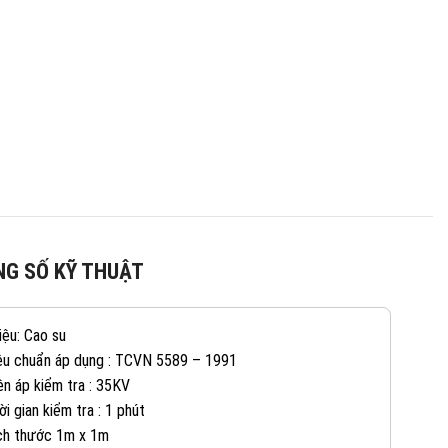
G SỐ KỸ THUẬT
082 234 2688
KINH DOANH 1:
liệu: Cao su
êu chuẩn áp dụng : TCVN 5589 – 1991
0965 101 613
KINH DOANH 2:
ện áp kiểm tra : 35KV
ời gian kiểm tra : 1 phút
ch thước 1m x 1m
0824 927 568
KINH DOANH 3: