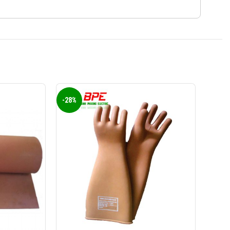
0823 944 186
KINH DOANH 4:
-28%
-14%