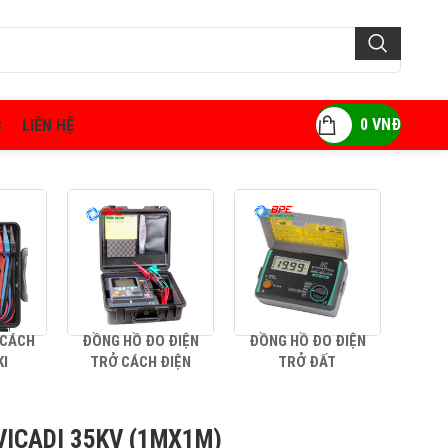
0
VNĐ
C
LIÊN HỆ
 CÁCH
ĐỒNG HỒ ĐO ĐIỆN
ĐỒNG HỒ ĐO ĐIỆN
AMP
KI
TRỞ CÁCH ĐIỆN
TRỞ ĐẤT
VICADI 35KV (1MX1M)