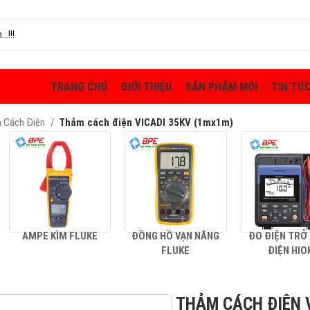
TRANG CHỦ
GIỚI THIỆU
SẢN PHẨM MỚI
TIN TỨ
m Cách Điện
Thảm cách điện VICADI 35KV (1mx1m)
AMPE KÌM FLUKE
ĐỒNG HỒ VẠN NĂNG
ĐO ĐIỆN TRỞ
FLUKE
ĐIỆN HIO
THẢM CÁCH ĐIỆN 