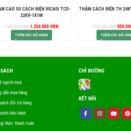
M CAO SU CÁCH ĐIỆN VICADI TCD-
THẢM CÁCH ĐIỆN TH 24K
22KV-1X1M
1.250.000
Giá gốc là:
VNĐ
Giá hiện tại là:
850.0
G
1.687.500
VNĐ
1.147.500
VNĐ
1.687.500 VNĐ.
1.250.000 VNĐ.
1.1
THÊM VÀO GIỎ HÀNG
THÊM VÀO GIỎ HÀ
 SÁCH
CHỈ ĐƯỜNG
ệ người mua
 dẫn mua hàng
KẾT NỐI
 sách đổi trả hàng
 sách bảo hành
g thức thanh toán