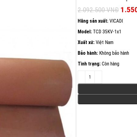
Giá g
1.55
2.092.500
VNĐ
Hãng sản xuất:
VICADI
Model:
TCD 35KV-1x1
Xuất xứ:
Việt Nam
Bảo hành:
Không bảo hành
Tình trạng:
Còn hàng