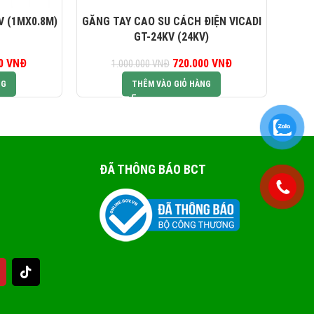
GĂNG TAY CAO SU CÁCH ĐIỆN VICADI
GĂNG 
V (1MX0.8M)
GT-24KV (24KV)
720.000
Giá gốc là:
VNĐ
Giá hiện tại là:
00
iá gốc là:
VNĐ
Giá hiện tại là:
1.000.000
VNĐ
1.000.000 VNĐ.
720.000 VNĐ.
47.500 VNĐ.
850.000 VNĐ.
THÊM VÀO GIỎ HÀNG
NG
ĐÃ THÔNG BÁO BCT