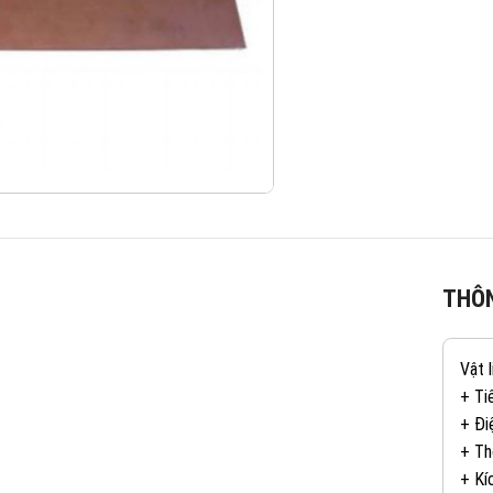
THÔN
Vật 
+ Ti
+ Đi
+ Th
+ Kí