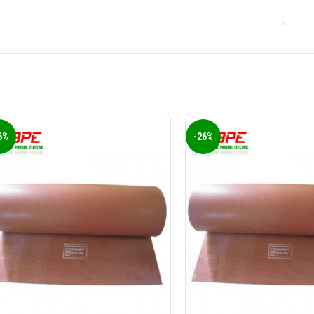
6%
-26%