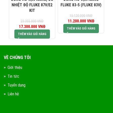
NHIỆT ĐỘ FLUKE 87V/E2
FLUKE 83-5 (FLUKE 83V)
KIT
15.120.000
VNĐ
11.200.000
Giá gốc là:
VNĐ
Giá hiện tại
23.355.000
VNĐ
17.300.000
Giá gốc là:
VNĐ
Giá hiện tại là:
15.120.000 VNĐ.
11.200.000
THÊM VÀO GIỎ HÀNG
23.355.000 VNĐ.
17.300.000 VNĐ.
THÊM VÀO GIỎ HÀNG
VỀ CHÚNG TÔI
Giới thiệu
Tin tức
Tuyển dụng
Liên hệ