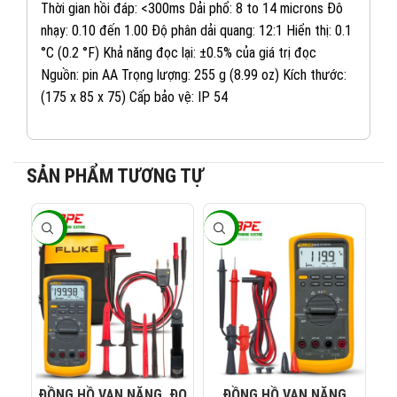
Thời gian hồi đáp: <300ms Dải phổ: 8 to 14 microns Đô
nhạy: 0.10 đến 1.00 Độ phân dải quang: 12:1 Hiển thị: 0.1
°C (0.2 °F) Khả năng đọc lại: ±0.5% của giá trị đọc
Nguồn: pin AA Trọng lượng: 255 g (8.99 oz) Kích thước:
(175 x 85 x 75) Cấp bảo vệ: IP 54
SẢN PHẨM TƯƠNG TỰ
082 234 2688
-26%
-26%
-2
KINH DOANH 1:
0965 101 613
KINH DOANH 2:
0824 927 568
KINH DOANH 3:
0823 944 186
ĐỒNG HỒ VẠN NĂNG, ĐO
ĐỒNG HỒ VẠN NĂNG
KINH DOANH 4: