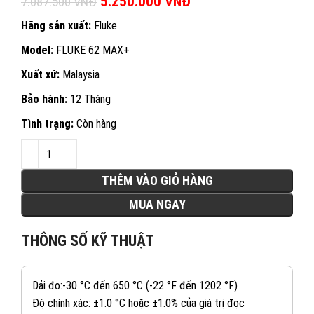
Giá gốc là: 7.087.500 VNĐ.
5.250.000
VNĐ
Giá hiện tại là:
7.087.500
VNĐ
5.250.000 VNĐ.
Hãng sản xuất:
Fluke
Model:
FLUKE 62 MAX+
Xuất xứ:
Malaysia
Bảo hành:
12 Tháng
Tình trạng:
Còn hàng
THÊM VÀO GIỎ HÀNG
MUA NGAY
THÔNG SỐ KỸ THUẬT
Dải đo:-30 °C đến 650 °C (-22 °F đến 1202 °F)
Độ chính xác: ±1.0 °C hoặc ±1.0% của giá trị đọc