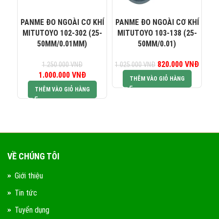
0823 944 186
KINH DOANH 4:
PANME ĐO NGOÀI CƠ KHÍ
PANME ĐO NGOÀI CƠ KHÍ
PA
MITUTOYO 102-302 (25-
MITUTOYO 103-138 (25-
M
50MM/0.01MM)
50MM/0.01)
820.000
Giá gốc là:
VNĐ
Giá hiệ
1.250.000
VNĐ
1.025.000
VNĐ
1.
1.000.000
Giá gốc là:
VNĐ
Giá hiện tại là:
1.025.000 VNĐ.
820.0
THÊM VÀO GIỎ HÀNG
1.250.000 VNĐ.
1.000.000 VNĐ.
THÊM VÀO GIỎ HÀNG
VỀ CHÚNG TÔI
Giới thiệu
Tin tức
Tuyển dụng