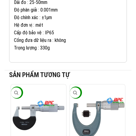
Dải đo : 25-50mm
Độ phân giải : 0.001mm
Độ chính xác : ±1µm
Hệ đơn vị : mét
Cấp độ bảo vệ : IP65
Cổng đưa dữ liệu ra : không
Trọng lượng : 330g
SẢN PHẨM TƯƠNG TỰ
082 234 2688
KINH DOANH 1:
-20%
-20%
-2
0965 101 613
KINH DOANH 2:
0824 927 568
KINH DOANH 3: