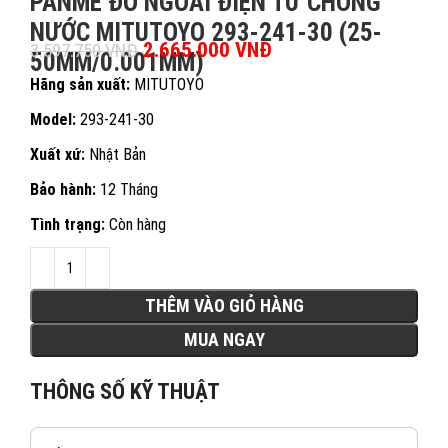
PANME ĐO NGOÀI ĐIỆN TỬ CHỐNG
NƯỚC MITUTOYO 293-241-30 (25-
Giá gốc là: 3.597.750 VNĐ.
2.665.000
VNĐ
Giá hiện tại là:
3.597.750
VNĐ
50MM/0.001MM)
2.665.000 VNĐ.
Hãng sản xuất:
MITUTOYO
Model:
293-241-30
Xuất xứ:
Nhật Bản
Bảo hành:
12 Tháng
Tình trạng:
Còn hàng
THÊM VÀO GIỎ HÀNG
MUA NGAY
THÔNG SỐ KỸ THUẬT