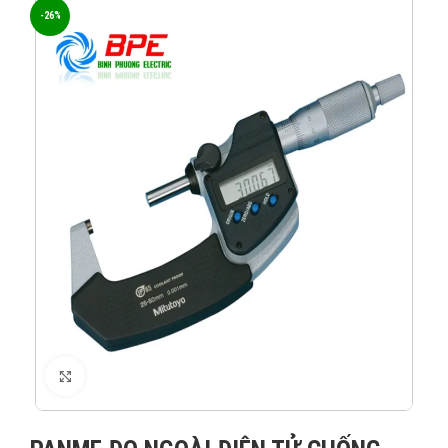
-26%
XEM ẢNH