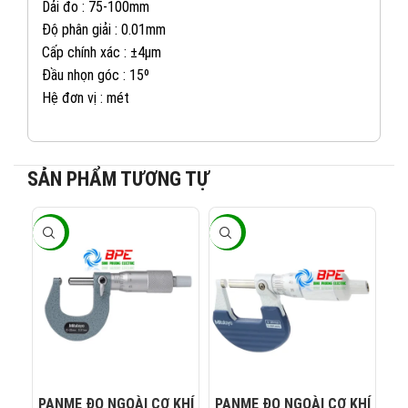
Dải đo : 75-100mm
Độ phân giải : 0.01mm
Cấp chính xác : ±4µm
Đầu nhọn góc : 15º
Hệ đơn vị : mét
SẢN PHẨM TƯƠNG TỰ
-20%
-20%
-2
082 234 2688
KINH DOANH 1:
0965 101 613
KINH DOANH 2:
0824 927 568
KINH DOANH 3:
PANME ĐO NGOÀI CƠ KHÍ
PANME ĐO NGOÀI CƠ KHÍ
PA