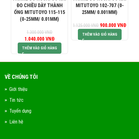
0823 944 186
KINH DOANH 4:
ĐO CHIỀU DÀY THÀNH
MITUTOYO 102-707 (0-
M
ỐNG MITUTOYO 115-115
25MM/ 0.001MM)
(0-25MM/ 0.01MM)
900.000
Giá gốc là:
VNĐ
Giá hiệ
1.125.000
VNĐ
1.
1.125.000 VNĐ.
900.0
1.300.000
VNĐ
THÊM VÀO GIỎ HÀNG
1.040.000
Giá gốc là:
VNĐ
Giá hiện tại là:
1.300.000 VNĐ.
1.040.000 VNĐ.
THÊM VÀO GIỎ HÀNG
VỀ CHÚNG TÔI
Giới thiệu
Tin tức
Tuyển dụng
Liên hệ