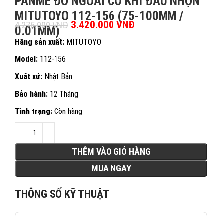
PANME ĐO NGOÀI CƠ KHÍ ĐẦU NHỌN
MITUTOYO 112-156 (75-100MM /
Giá gốc là: 4.275.000 VNĐ.
3.420.000
VNĐ
Giá hiện tại là:
4.275.000
VNĐ
0.01MM)
3.420.000 VNĐ.
Hãng sản xuất:
MITUTOYO
Model:
112-156
Xuất xứ:
Nhật Bản
Bảo hành:
12 Tháng
Tình trạng:
Còn hàng
THÊM VÀO GIỎ HÀNG
MUA NGAY
THÔNG SỐ KỸ THUẬT