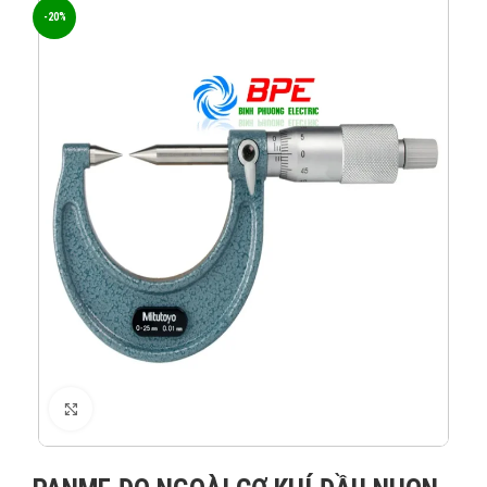
-20%
XEM ẢNH