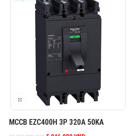
XEM ẢNH
MCCB EZC400H 3P 320A 50KA