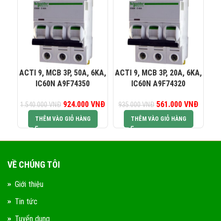
0823 944 186
KINH DOANH 4:
ACTI 9, MCB 3P, 50A, 6KA,
ACTI 9, MCB 3P, 20A, 6KA,
AC
IC60N A9F74350
IC60N A9F74320
924.000
Giá gốc là:
VNĐ
Giá hiện tại là:
561.000
Giá gốc là:
VNĐ
Giá hiện
1.540.000
VNĐ
935.000
VNĐ
74
1.540.000 VNĐ.
924.000 VNĐ.
935.000 VNĐ.
561.00
THÊM VÀO GIỎ HÀNG
THÊM VÀO GIỎ HÀNG
VỀ CHÚNG TÔI
Giới thiệu
Tin tức
Tuyển dụng