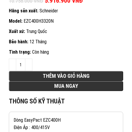
Giá gốc là: 10.758.000 VNĐ.
5.916.900
VNĐ
Giá hiện tại là:
10.758.000
VNĐ
5.916.900 VNĐ.
Hãng sản xuất:
Schneider
Model:
EZC400H3320N
Xuất xứ:
Trung Quốc
Bảo hành:
12 Tháng
Tình trạng:
Còn hàng
THÊM VÀO GIỎ HÀNG
MUA NGAY
THÔNG SỐ KỸ THUẬT
Dòng EasyPact EZC400H
Điện Áp : 400/415V