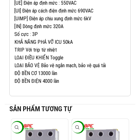
[UE] Điện áp định mức : 550VAC
[UI] Điện áp cách điện định mức 690VAC
[UIMP] Điện áp chịu xung định mức 6kV
[IN] Dòng định mức 320A
Số cực : 3P
KHẢ NĂNG PHÁ VỠ ICU 50kA
TRIP Với trip từ nhiệt
LOẠI ĐIỀU KHIỂN Toggle
LOẠI BẢO VỆ Bảo vệ ngắn mạch, bảo vệ quá tải
ĐỘ BỀN CƠ 13000 lần
ĐỘ BỀN ĐIỆN 4000 lần
082 234 2688
KINH DOANH 1:
SẢN PHẨM TƯƠNG TỰ
0965 101 613
KINH DOANH 2:
-40%
-40%
-4
0824 927 568
KINH DOANH 3: