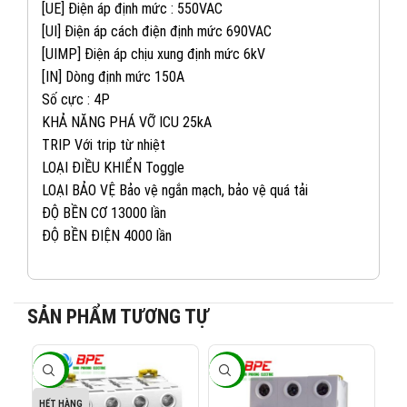
[UE] Điện áp định mức : 550VAC
[UI] Điện áp cách điện định mức 690VAC
[UIMP] Điện áp chịu xung định mức 6kV
[IN] Dòng định mức 150A
Số cực : 4P
KHẢ NĂNG PHÁ VỠ ICU 25kA
TRIP Với trip từ nhiệt
LOẠI ĐIỀU KHIỂN Toggle
LOẠI BẢO VỆ Bảo vệ ngắn mạch, bảo vệ quá tải
ĐỘ BỀN CƠ 13000 lần
ĐỘ BỀN ĐIỆN 4000 lần
082 234 2688
KINH DOANH 1:
SẢN PHẨM TƯƠNG TỰ
0965 101 613
KINH DOANH 2:
-40%
-40%
-4
0824 927 568
KINH DOANH 3:
HẾT HÀNG