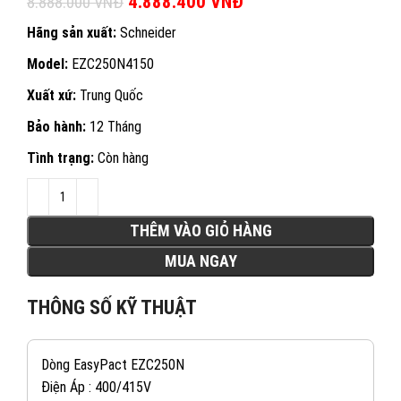
Giá gốc là: 8.888.000 VNĐ.
4.888.400
VNĐ
Giá hiện tại là:
8.888.000
VNĐ
4.888.400 VNĐ.
Hãng sản xuất:
Schneider
Model:
EZC250N4150
Xuất xứ:
Trung Quốc
Bảo hành:
12 Tháng
Tình trạng:
Còn hàng
THÊM VÀO GIỎ HÀNG
MUA NGAY
THÔNG SỐ KỸ THUẬT
Dòng EasyPact EZC250N
Điện Áp : 400/415V