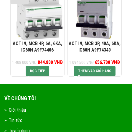
0823 944 186
KINH DOANH 4:
ACTI 9, MCB 4P, 6A, 6KA,
ACTI 9, MCB 3P, 40A, 6KA,
AC
IC60N A9F74406
IC60N A9F74340
844.800
Giá gốc là:
VNĐ
Giá hiện tại là:
656.700
Giá gốc là:
VNĐ
Giá hiệ
1.408.000
VNĐ
1.094.500
VNĐ
93
1.408.000 VNĐ.
844.800 VNĐ.
1.094.500 VNĐ.
656.7
ĐỌC TIẾP
THÊM VÀO GIỎ HÀNG
VỀ CHÚNG TÔI
Giới thiệu
Tin tức
Tuyển dụng