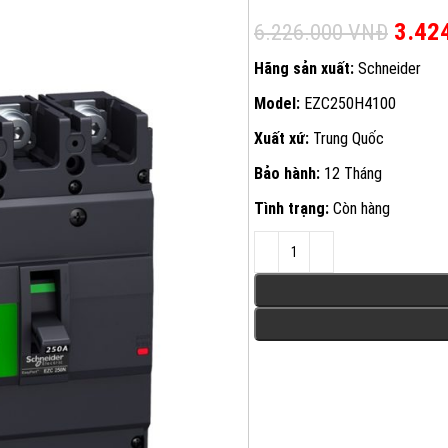
Giá g
3.42
6.226.000
VNĐ
Hãng sản xuất:
Schneider
Model:
EZC250H4100
Xuất xứ:
Trung Quốc
Bảo hành:
12 Tháng
Tình trạng:
Còn hàng