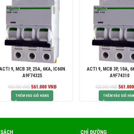
ACTI 9, MCB 3P, 25A, 6KA, IC60N
ACTI 9, MCB 3P, 10A, 6
A9F74325
A9F74310
561.000
Giá gốc là:
VNĐ
Giá hiện tại là:
561.00
G
935.000
VNĐ
935.000
VNĐ
935.000 VNĐ.
561.000 VNĐ.
93
THÊM VÀO GIỎ HÀNG
THÊM VÀO GIỎ HÀ
 SÁCH
CHỈ ĐƯỜNG