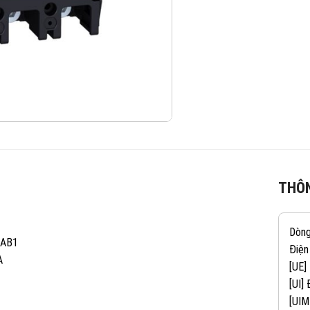
THÔN
Dòn
AAB1
Điện
A
[UE]
[UI]
[UIM