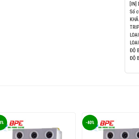
[IN]
Số c
KHẢ
TRIP
LOẠI
LOẠI
ĐỘ B
ĐỘ B
0%
-40%