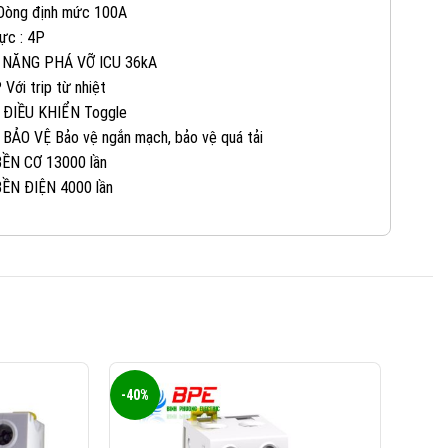
 Dòng định mức 100A
0965 101 613
KINH DOANH 2:
ực : 4P
 NĂNG PHÁ VỠ ICU 36kA
 Với trip từ nhiệt
0824 927 568
KINH DOANH 3:
 ĐIỀU KHIỂN Toggle
 BẢO VỆ Bảo vệ ngắn mạch, bảo vệ quá tải
0823 944 186
KINH DOANH 4:
ỀN CƠ 13000 lần
ỀN ĐIỆN 4000 lần
-40%
-40%