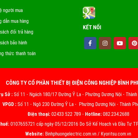
ệ người mua
 dẫn mua hàng
KẾT NỐI
 sách đổi trả hàng
 sách bảo hành
g thức thanh toán
CÔNG TY CỔ PHẦN THIẾT BỊ ĐIỆN CÔNG NGHIỆP BÌNH P
rụ Sở :
Số 11 - Ngách 180/17 Đường Ỷ La - Phường Dương Nội - Thành
VPGD :
Số 11 - Ngõ 230 Đường Ỷ La - Phường Dương Nội - Thành Ph
Điện thoại:
02433 522 789 -
Hotline:
082.234.2688
thuế:
0107655721 cấp ngày 05/12/2016 Do Sở Kế Hoạch và Đầu Tư TP.
Website:
Binhphuongelectric.com.vn
/
Kyoritsu.com.vn