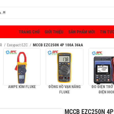
TRANG CHỦ
GIỚI THIỆU
SẢN PHẨM MỚI
TIN TỨ
ER
Easypact EZC
MCCB EZC250N 4P 100A 36kA
AMPE KÌM FLUKE
ĐỒNG HỒ VẠN NĂNG
ĐO ĐIỆN TRỞ
FLUKE
ĐIỆN HIO
MCCB EZC250N 4P