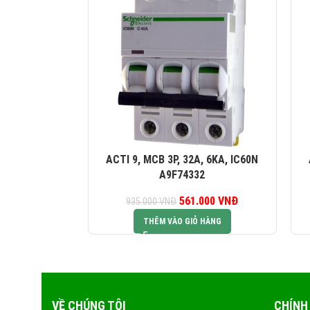
ACTI 9, MCB 3P, 32A, 6KA, IC60N
A9F74332
561.000
Giá gốc là:
VNĐ
Giá hiện tại là:
935.000
VNĐ
935.000 VNĐ.
561.000 VNĐ.
THÊM VÀO GIỎ HÀNG
VỀ CHÚNG TÔI
CHÍNH