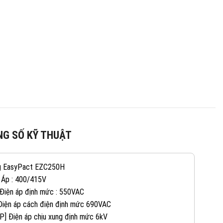
G SỐ KỸ THUẬT
g EasyPact EZC250H
 Áp : 400/415V
 Điện áp định mức : 550VAC
 Điện áp cách điện định mức 690VAC
082 234 2688
KINH DOANH 1:
P] Điện áp chịu xung định mức 6kV