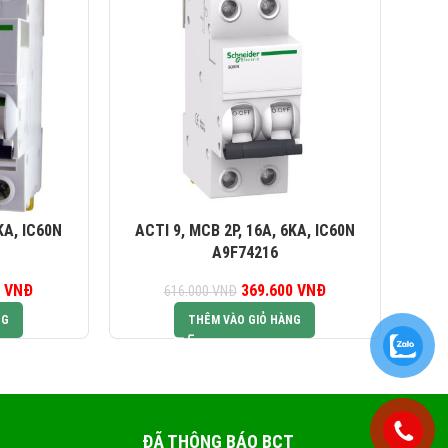
KA, IC60N
ACTI 9, MCB 2P, 16A, 6KA, IC60N
AC
A9F74216
0
iá gốc là:
VNĐ
Giá hiện tại là:
369.600
Giá gốc là:
VNĐ
Giá hiện tại là:
616.000
VNĐ
5.000 VNĐ.
561.000 VNĐ.
616.000 VNĐ.
369.600 VNĐ.
NG
THÊM VÀO GIỎ HÀNG
ĐÃ THÔNG BÁO BCT