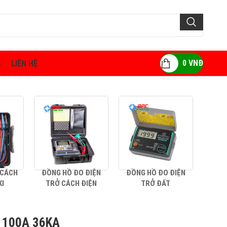
0
VNĐ
C
LIÊN HỆ
 CÁCH
ĐỒNG HỒ ĐO ĐIỆN
ĐỒNG HỒ ĐO ĐIỆN
AMP
KI
TRỞ CÁCH ĐIỆN
TRỞ ĐẤT
 100A 36KA