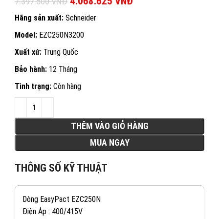
Giá gốc là: 7.397.500 VNĐ.
4.068.625
VNĐ
Giá hiện tại là:
7.397.500
VNĐ
4.068.625 VNĐ.
Hãng sản xuất:
Schneider
Model:
EZC250N3200
Xuất xứ:
Trung Quốc
Bảo hành:
12 Tháng
Tình trạng:
Còn hàng
THÊM VÀO GIỎ HÀNG
MUA NGAY
THÔNG SỐ KỸ THUẬT
Dòng EasyPact EZC250N
Điện Áp : 400/415V