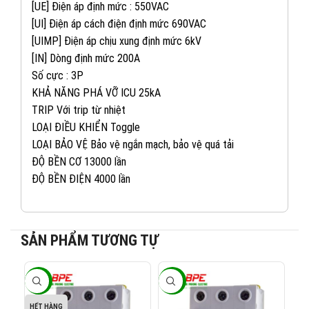
[UE] Điện áp định mức : 550VAC
[UI] Điện áp cách điện định mức 690VAC
[UIMP] Điện áp chịu xung định mức 6kV
[IN] Dòng định mức 200A
Số cực : 3P
KHẢ NĂNG PHÁ VỠ ICU 25kA
TRIP Với trip từ nhiệt
LOẠI ĐIỀU KHIỂN Toggle
LOẠI BẢO VỆ Bảo vệ ngắn mạch, bảo vệ quá tải
ĐỘ BỀN CƠ 13000 lần
ĐỘ BỀN ĐIỆN 4000 lần
082 234 2688
KINH DOANH 1:
SẢN PHẨM TƯƠNG TỰ
0965 101 613
KINH DOANH 2:
-40%
-40%
-4
0824 927 568
KINH DOANH 3:
HẾT HÀNG