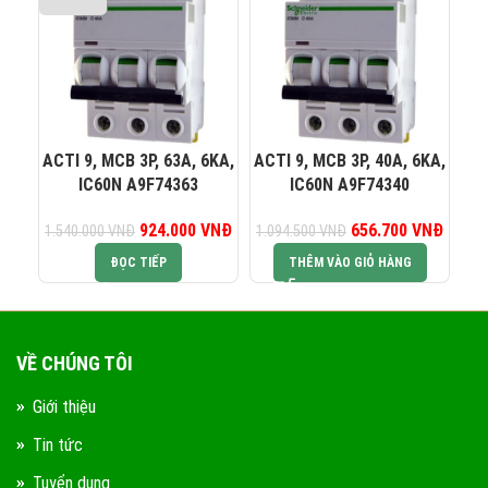
0823 944 186
KINH DOANH 4:
ACTI 9, MCB 3P, 63A, 6KA,
ACTI 9, MCB 3P, 40A, 6KA,
AC
IC60N A9F74363
IC60N A9F74340
924.000
Giá gốc là:
VNĐ
Giá hiện tại là:
656.700
Giá gốc là:
VNĐ
Giá hiệ
1.540.000
VNĐ
1.094.500
VNĐ
93
1.540.000 VNĐ.
924.000 VNĐ.
1.094.500 VNĐ.
656.7
ĐỌC TIẾP
THÊM VÀO GIỎ HÀNG
VỀ CHÚNG TÔI
Giới thiệu
Tin tức
Tuyển dụng