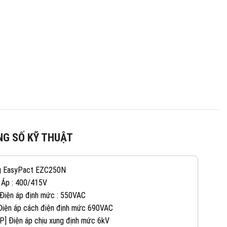
G SỐ KỸ THUẬT
g EasyPact EZC250N
 Áp : 400/415V
 Điện áp định mức : 550VAC
 Điện áp cách điện định mức 690VAC
082 234 2688
KINH DOANH 1:
P] Điện áp chịu xung định mức 6kV