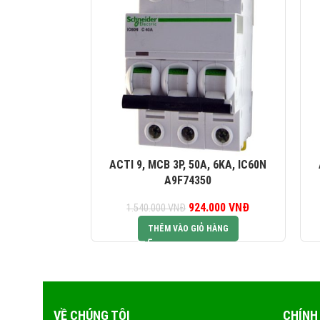
ACTI 9, MCB 3P, 50A, 6KA, IC60N
A9F74350
924.000
Giá gốc là:
VNĐ
Giá hiện tại là:
1.540.000
VNĐ
1.540.000 VNĐ.
924.000 VNĐ.
THÊM VÀO GIỎ HÀNG
VỀ CHÚNG TÔI
CHÍNH