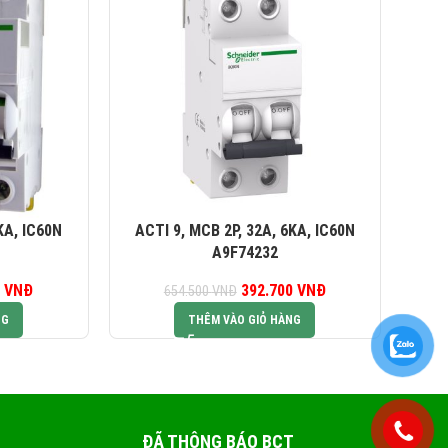
KA, IC60N
ACTI 9, MCB 2P, 32A, 6KA, IC60N
AC
A9F74232
0
iá gốc là:
VNĐ
Giá hiện tại là:
392.700
Giá gốc là:
VNĐ
Giá hiện tại là:
654.500
VNĐ
5.000 VNĐ.
561.000 VNĐ.
654.500 VNĐ.
392.700 VNĐ.
NG
THÊM VÀO GIỎ HÀNG
ĐÃ THÔNG BÁO BCT