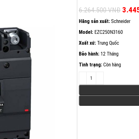
Giá g
3.44
6.264.500
VNĐ
Hãng sản xuất:
Schneider
Model:
EZC250N3160
Xuất xứ:
Trung Quốc
Bảo hành:
12 Tháng
Tình trạng:
Còn hàng