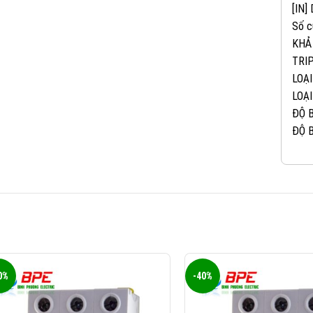
[IN]
Số c
KHẢ
TRIP
LOẠI
LOẠI
ĐỘ B
ĐỘ B
0%
-40%