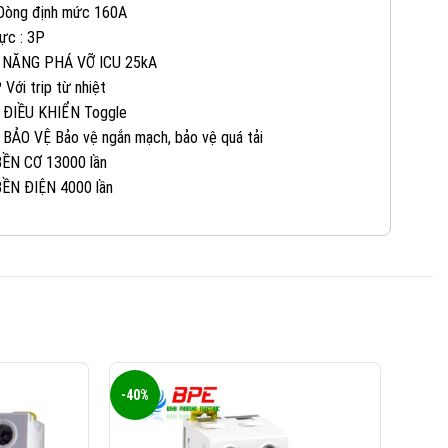
 Dòng định mức 160A
0965 101 613
KINH DOANH 2:
ực : 3P
 NĂNG PHÁ VỠ ICU 25kA
 Với trip từ nhiệt
0824 927 568
KINH DOANH 3:
 ĐIỀU KHIỂN Toggle
 BẢO VỆ Bảo vệ ngắn mạch, bảo vệ quá tải
0823 944 186
KINH DOANH 4:
ỀN CƠ 13000 lần
ỀN ĐIỆN 4000 lần
-40%
-40%