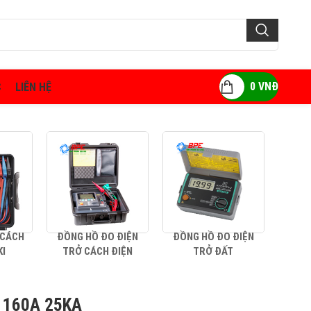
0
VNĐ
C
LIÊN HỆ
 CÁCH
ĐỒNG HỒ ĐO ĐIỆN
ĐỒNG HỒ ĐO ĐIỆN
AMP
KI
TRỞ CÁCH ĐIỆN
TRỞ ĐẤT
 160A 25KA