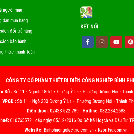
ệ người mua
 dẫn mua hàng
KẾT NỐI
 sách đổi trả hàng
 sách bảo hành
g thức thanh toán
CÔNG TY CỔ PHẦN THIẾT BỊ ĐIỆN CÔNG NGHIỆP BÌNH P
rụ Sở :
Số 11 - Ngách 180/17 Đường Ỷ La - Phường Dương Nội - Thành
VPGD :
Số 11 - Ngõ 230 Đường Ỷ La - Phường Dương Nội - Thành Ph
Điện thoại:
02433 522 789 -
Hotline:
082.234.2688
thuế:
0107655721 cấp ngày 05/12/2016 Do Sở Kế Hoạch và Đầu Tư TP.
Website:
Binhphuongelectric.com.vn
/
Kyoritsu.com.vn