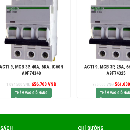
ACTI 9, MCB 3P, 40A, 6KA, IC60N
ACTI 9, MCB 3P, 25A, 6
A9F74340
A9F74325
656.700
Giá gốc là:
VNĐ
Giá hiện tại là:
561.00
G
1.094.500
VNĐ
935.000
VNĐ
1.094.500 VNĐ.
656.700 VNĐ.
93
THÊM VÀO GIỎ HÀNG
THÊM VÀO GIỎ HÀ
 SÁCH
CHỈ ĐƯỜNG