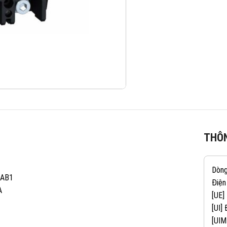
THÔN
Dòn
AAB1
Điện
A
[UE]
[UI]
[UIM