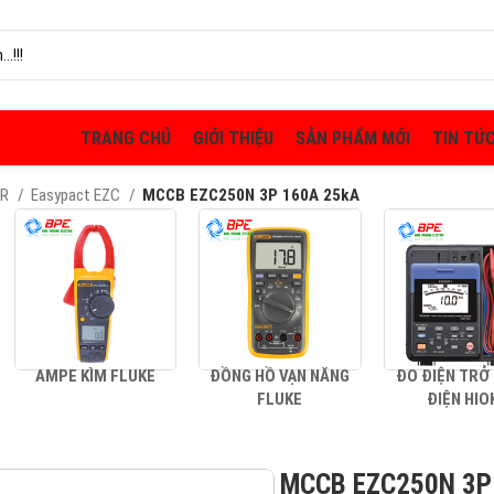
TRANG CHỦ
GIỚI THIỆU
SẢN PHẨM MỚI
TIN TỨ
ER
Easypact EZC
MCCB EZC250N 3P 160A 25kA
AMPE KÌM FLUKE
ĐỒNG HỒ VẠN NĂNG
ĐO ĐIỆN TRỞ
FLUKE
ĐIỆN HIO
MCCB EZC250N 3P