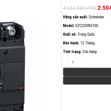
Giá g
2.50
4.554.000
VNĐ
Hãng sản xuất:
Schneider
Model:
EZC250N3100
Xuất xứ:
Trung Quốc
Bảo hành:
12 Tháng
Tình trạng:
Còn hàng