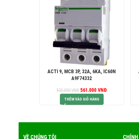
ACTI 9, MCB 3P, 32A, 6KA, IC60N
A9F74332
561.000
Giá gốc là:
VNĐ
Giá hiện tại là:
935.000
VNĐ
935.000 VNĐ.
561.000 VNĐ.
THÊM VÀO GIỎ HÀNG
VỀ CHÚNG TÔI
CHÍNH