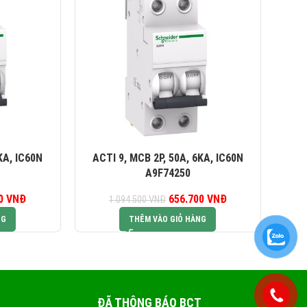
KA, IC60N
ACTI 9, MCB 2P, 50A, 6KA, IC60N
AC
A9F74250
00
iá gốc là:
VNĐ
Giá hiện tại là:
656.700
Giá gốc là:
VNĐ
Giá hiện tại là:
1.094.500
VNĐ
94.500 VNĐ.
656.700 VNĐ.
1.094.500 VNĐ.
656.700 VNĐ.
NG
THÊM VÀO GIỎ HÀNG
ĐÃ THÔNG BÁO BCT