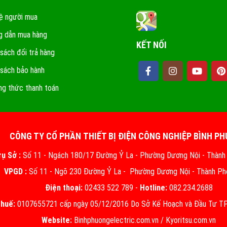
ệ người mua
 dẫn mua hàng
KẾT NỐI
 sách đổi trả hàng
 sách bảo hành
g thức thanh toán
CÔNG TY CỔ PHẦN THIẾT BỊ ĐIỆN CÔNG NGHIỆP BÌNH P
rụ Sở :
Số 11 - Ngách 180/17 Đường Ỷ La - Phường Dương Nội - Thành
VPGD :
Số 11 - Ngõ 230 Đường Ỷ La - Phường Dương Nội - Thành Ph
Điện thoại:
02433 522 789 -
Hotline:
082.234.2688
thuế:
0107655721 cấp ngày 05/12/2016 Do Sở Kế Hoạch và Đầu Tư TP.
Website:
Binhphuongelectric.com.vn
/
Kyoritsu.com.vn