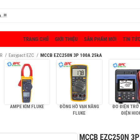
TRANG CHỦ
GIỚI THIỆU
SẢN PHẨM MỚI
TIN TỨ
ER
Easypact EZC
MCCB EZC250N 3P 100A 25kA
AMPE KÌM FLUKE
ĐỒNG HỒ VẠN NĂNG
ĐO ĐIỆN TRỞ
FLUKE
ĐIỆN HIO
MCCB EZC250N 3P