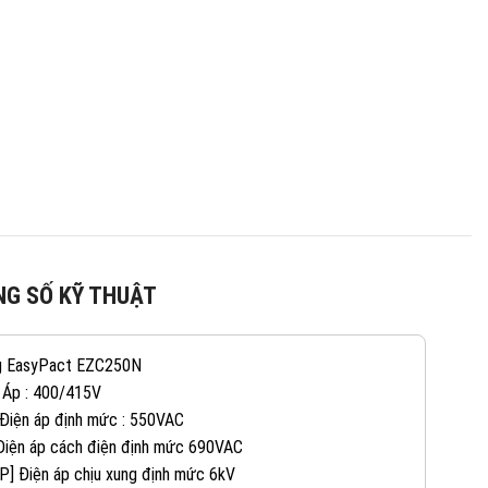
G SỐ KỸ THUẬT
g EasyPact EZC250N
 Áp : 400/415V
 Điện áp định mức : 550VAC
 Điện áp cách điện định mức 690VAC
082 234 2688
KINH DOANH 1:
P] Điện áp chịu xung định mức 6kV