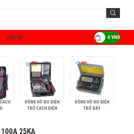
0
VNĐ
C
LIÊN HỆ
 CÁCH
ĐỒNG HỒ ĐO ĐIỆN
ĐỒNG HỒ ĐO ĐIỆN
AMP
KI
TRỞ CÁCH ĐIỆN
TRỞ ĐẤT
 100A 25KA