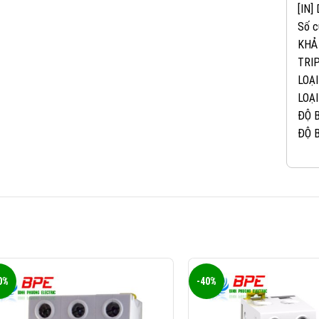
[IN]
Số c
KHẢ
TRIP
LOẠI
LOẠI
ĐỘ B
ĐỘ B
0%
-40%