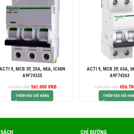
ACTI 9, MCB 3P, 25A, 6KA, IC60N
ACTI 9, MCB 2P, 63A, 6
A9F74325
A9F74263
561.000
Giá gốc là:
VNĐ
Giá hiện tại là:
656.7
G
935.000
VNĐ
1.094.500
VNĐ
935.000 VNĐ.
561.000 VNĐ.
1.0
THÊM VÀO GIỎ HÀNG
THÊM VÀO GIỎ HÀ
 SÁCH
CHỈ ĐƯỜNG