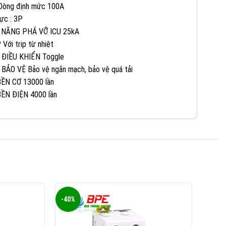
 Dòng định mức 100A
0965 101 613
KINH DOANH 2:
ực : 3P
 NĂNG PHÁ VỠ ICU 25kA
 Với trip từ nhiệt
0824 927 568
KINH DOANH 3:
 ĐIỀU KHIỂN Toggle
 BẢO VỆ Bảo vệ ngắn mạch, bảo vệ quá tải
0823 944 186
KINH DOANH 4:
ỀN CƠ 13000 lần
ỀN ĐIỆN 4000 lần
-40%
-40%