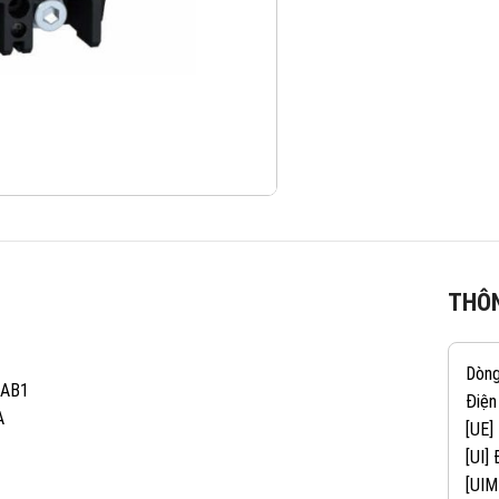
THÔN
Dòn
AAB1
Điện
A
[UE]
[UI]
[UIM