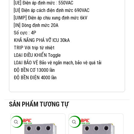
[UE] Điện áp định mức : 550VAC
[UI] Điện áp cách điện định mức 690VAC
[UIMP] Điện áp chịu xung định mức 6kV
[IN] Dòng định mức 20A
Số cực : 4P
KHẢ NĂNG PHÁ VỠ ICU 30kA
TRIP Với trip từ nhiệt
LOẠI ĐIỀU KHIỂN Toggle
LOẠI BẢO VỆ Bảo vệ ngắn mạch, bảo vệ quá tải
ĐỘ BỀN CƠ 13000 lần
ĐỘ BỀN ĐIỆN 4000 lần
082 234 2688
KINH DOANH 1:
SẢN PHẨM TƯƠNG TỰ
0965 101 613
KINH DOANH 2:
-40%
-40%
-4
0824 927 568
KINH DOANH 3: