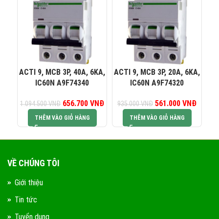
0823 944 186
KINH DOANH 4:
ACTI 9, MCB 3P, 40A, 6KA,
ACTI 9, MCB 3P, 20A, 6KA,
AC
IC60N A9F74340
IC60N A9F74320
656.700
Giá gốc là:
VNĐ
Giá hiện tại là:
561.000
Giá gốc là:
VNĐ
Giá hiện
1.094.500
VNĐ
935.000
VNĐ
1.
1.094.500 VNĐ.
656.700 VNĐ.
935.000 VNĐ.
561.00
THÊM VÀO GIỎ HÀNG
THÊM VÀO GIỎ HÀNG
VỀ CHÚNG TÔI
Giới thiệu
Tin tức
Tuyển dụng