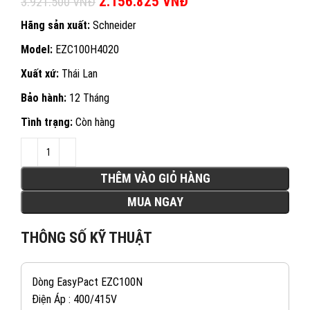
Giá gốc là: 3.921.500 VNĐ.
2.156.825
VNĐ
Giá hiện tại là:
3.921.500
VNĐ
2.156.825 VNĐ.
Hãng sản xuất:
Schneider
Model:
EZC100H4020
Xuất xứ:
Thái Lan
Bảo hành:
12 Tháng
Tình trạng:
Còn hàng
THÊM VÀO GIỎ HÀNG
MUA NGAY
THÔNG SỐ KỸ THUẬT
Dòng EasyPact EZC100N
Điện Áp : 400/415V